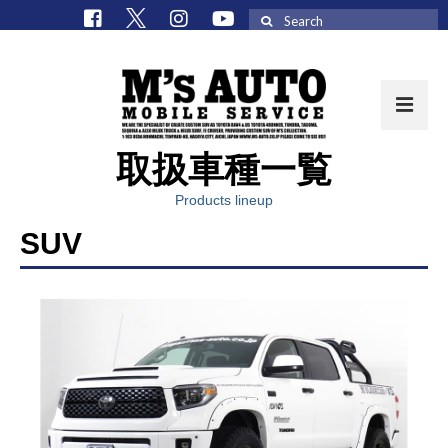
Search
for:
取扱車種一覧
取扱車種一覧
Products lineup
在庫車 / パーツ
SUV
在庫車一覧
M’sCollectionパーツ一覧
エムズオート
M’sCollection
エムズオートとは