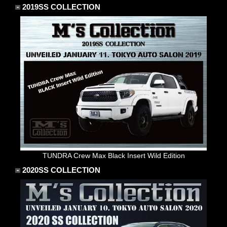
2019SS COLLECTION
サービス・保証
買取のご案内
店舗情報
店舗情報
会社概要
トップメッセージ
スタッフ紹介
ブログ
TUNDRA Crew Max Black Insert Wild Edition
2020SS COLLECTION
イベント
ニュース
スタッフブログ