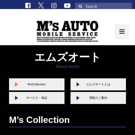
Search
for:
エムズオート
取扱車種一覧
在庫車 / パーツ
About works
在庫車一覧
M'sCollection
エムズオートとは
M’sCollectionパーツ一覧
サービス・保証
買取のご案内
エムズオート
M’sCollection
M’s Collection
エムズオートとは