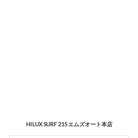
サービス・保証
買取のご案内
店舗情報
店舗情報
会社概要
トップメッセージ
スタッフ紹介
ブログ
イベント
ニュース
HILUX SURF 215 エムズオート本店
スタッフブログ