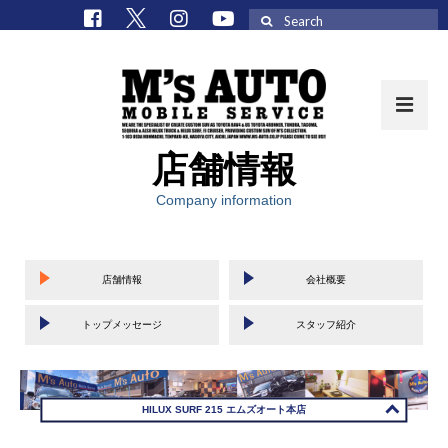
Search
for:
店舗情報
取扱車種一覧
Company information
在庫車 / パーツ
在庫車一覧
店舗情報
会社概要
M’sCollectionパーツ一覧
トップメッセージ
スタッフ紹介
エムズオート
M’sCollection
HILUX SURF 215 エムズオート本店
エムズオートとは