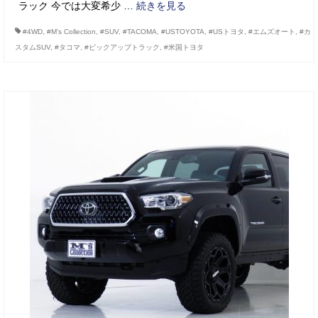
ラック 今では大変希少 …
続きを見る
#4WD
,
#M’s Collection
,
#SUV
,
#TACOMA
,
#USTOYOTA
,
#USトヨタ
,
#エムズオート
,
#カ
スタムSUV
,
#タコマ
,
#ピックアップトラック
,
#米国トヨタ