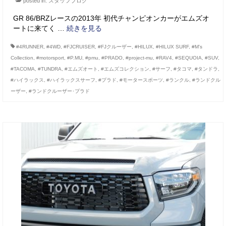
posted in:
スタッフブログ
GR 86/BRZレースの2013年 初代チャンピオンカーがエムズオ
ートに来てく …
続きを見る
#4RUNNER
,
#4WD
,
#FJCRUISER
,
#FJクルーザー
,
#HILUX
,
#HILUX SURF
,
#M’s
Collection
,
#motorsport
,
#P.MU
,
#pmu
,
#PRADO
,
#project-mu
,
#RAV4
,
#SEQUOIA
,
#SUV
,
#TACOMA
,
#TUNDRA
,
#エムズオート
,
#エムズコレクション
,
#サーフ
,
#タコマ
,
#タンドラ
,
#ハイラックス
,
#ハイラックスサーフ
,
#プラド
,
#モータースポーツ
,
#ランクル
,
#ランドクル
ーザー
,
#ランドクルーザー･プラド