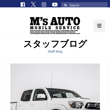
Search
for:
スタッフブログ
取扱車種一覧
Staff blog
在庫車 / パーツ
在庫車一覧
M’sCollectionパーツ一覧
エムズオート
M’sCollection
エムズオートとは