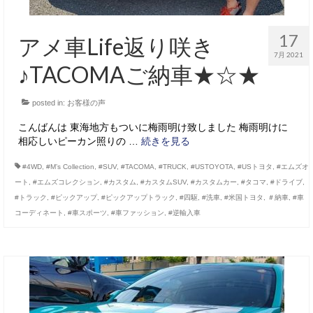
17
アメ車Life返り咲き
7月 2021
♪TACOMAご納車★☆★
posted in:
お客様の声
こんばんは 東海地方もついに梅雨明け致しました 梅雨明けに
相応しいピーカン照りの …
続きを見る
#4WD
,
#M’s Collection
,
#SUV
,
#TACOMA
,
#TRUCK
,
#USTOYOTA
,
#USトヨタ
,
#エムズオ
ート
,
#エムズコレクション
,
#カスタム
,
#カスタムSUV
,
#カスタムカー
,
#タコマ
,
#ドライブ
,
#トラック
,
#ピックアップ
,
#ピックアップトラック
,
#四駆
,
#洗車
,
#米国トヨタ
,
＃納車
,
#車
コーディネート
,
#車スポーツ
,
#車ファッション
,
#逆輸入車