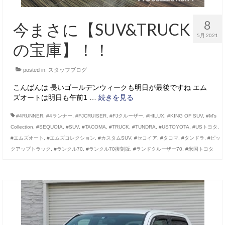
8
今まさに【SUV&TRUCK
5月 2021
の宝庫】！！
posted in:
スタッフブログ
こんばんは 長いゴールデンウィークも明日が最後ですね エム
ズオートは明日も午前1 …
続きを見る
#4RUNNER
,
#4ランナー
,
#FJCRUISER
,
#FJクルーザー
,
#HILUX
,
#KING OF SUV
,
#M’s
Collection
,
#SEQUOIA
,
#SUV
,
#TACOMA
,
#TRUCK
,
#TUNDRA
,
#USTOYOTA
,
#USトヨタ
,
#エムズオート
,
#エムズコレクション
,
#カスタムSUV
,
#セコイア
,
#タコマ
,
#タンドラ
,
#ピッ
クアップトラック
,
#ランクル70
,
#ランクル70復刻版
,
#ランドクルーザー70
,
#米国トヨタ