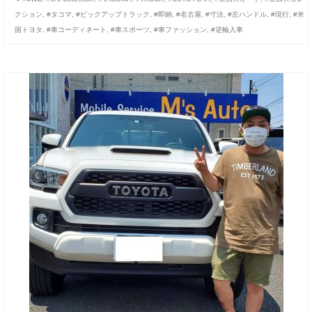
クション
,
#タコマ
,
#ピックアップトラック
,
#即納
,
#名古屋
,
#寸法
,
#左ハンドル
,
#現行
,
#米
国トヨタ
,
#車コーディネート
,
#車スポーツ
,
#車ファッション
,
#逆輸入車