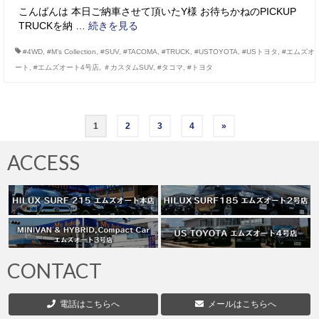
こんばんは 本日ご納車させて頂いたY様 お待ちかねのPICKUP
TRUCKを納 …
続きを見る
#4WD
,
#M’s Collection
,
#SUV
,
#TACOMA
,
#TRUCK
,
#USTOYOTA
,
#USトヨタ
,
#エムズオ
ート
,
#エムズオート4号店
,
＃カスタムSUV
,
#タコマ
,
#トヨタ
投
1
2
3
4
»
稿
ACCESS
の
ペ
ー
ジ
CONTACT
送
電話はこちらへ
メールはこちらへ