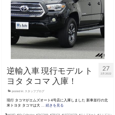
27
逆輸入車 現行モデル ト
2月 2022
ヨタ タコマ 入庫！
posted in:
スタッフブログ
現行 タコマがエムズオート4号店に入庫しました 新車並行の北
米トヨタ タコマは大 …
続きを見る
#4WD
,
#M’s Collection
,
#TACOMA
,
#TRUCK
,
#USTOYOTA
,
#エムズオート
,
#エムズコレ