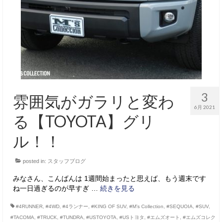
3
雰囲気がガラリと変わ
6月 2021
る【TOYOTA】グリ
ル！！
posted in:
スタッフブログ
みなさん、こんばんは 1週間始まったと思えば、もう週末です
ね一日過ぎるのが早すぎ …
続きを見る
#4RUNNER
,
#4WD
,
#4ランナー
,
#KING OF SUV
,
#M’s Collection
,
#SEQUOIA
,
#SUV
,
#TACOMA
,
#TRUCK
,
#TUNDRA
,
#USTOYOTA
,
#USトヨタ
,
#エムズオート
,
#エムズコレク