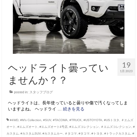
サービス・保証
買取のご案内
店舗情報
店舗情報
会社概要
19
ヘッドライト曇ってい
トップメッセージ
1月 2023
ませんか？？
スタッフ紹介
posted in:
スタッフブログ
ブログ
ヘッドライトは、長年使っていると曇りや傷で汚くなってしま
イベント
いますよね。 ヘッドライ …
続きを見る
ニュース
#4WD
,
#M’s Collection
,
#SUV
,
#TACOMA
,
#TRUCK
,
#USTOYOTA
,
#USトヨタ
,
＃エムズ
オート
,
#エムズオート
,
#エムズオート4号店
,
#エムズコレクション
,
＃エムズコレクション
,
#
スタッフブログ
カスタム
,
#カスタムSUV
,
#カスタムカー
,
＃タコマ
,
#タコマ
,
#トヨタ
,
#トラックカスタム
,
#