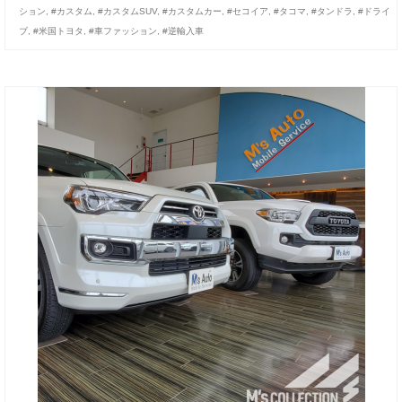
ション
,
#カスタム
,
#カスタムSUV
,
#カスタムカー
,
#セコイア
,
#タコマ
,
#タンドラ
,
#ドライ
ブ
,
#米国トヨタ
,
#車ファッション
,
#逆輸入車