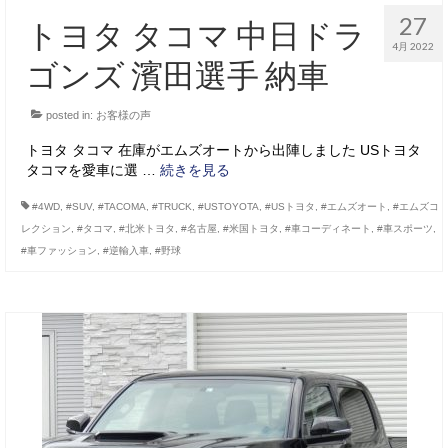
27
トヨタ タコマ 中日ドラ
4月 2022
ゴンズ 濱田選手 納車
posted in:
お客様の声
トヨタ タコマ 在庫がエムズオートから出陣しました USトヨタ
タコマを愛車に選 …
続きを見る
#4WD
,
#SUV
,
#TACOMA
,
#TRUCK
,
#USTOYOTA
,
#USトヨタ
,
#エムズオート
,
#エムズコ
レクション
,
#タコマ
,
#北米トヨタ
,
#名古屋
,
#米国トヨタ
,
#車コーディネート
,
#車スポーツ
,
#車ファッション
,
#逆輸入車
,
#野球