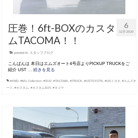
6
圧巻！6ft-BOXのカスタ
12月 2020
ムTACOMA！！
posted in:
スタッフブログ
こんばんは 本日はエムズオート4号店よりPICKUP TRUCKをご
紹介 UST …
続きを見る
#4WD
,
#M’s Collection
,
#SUV
,
#TACOMA
,
#TRUCK
,
#USTOYOTA
,
#USトヨタ
,
#エムズオ
ート
,
#カスタム
,
#カスタムSUV
,
#タコマ