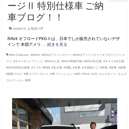
ージⅡ 特別仕様車 ご納
車ブログ！！
posted in:
お客様の声
RAV4 オフロードPKGⅡは、日本でしか販売されていないデザ
インで 本国アメリ …
続きを見る
#M’s Collection
,
#RAV4
,
#RAV4アドベンチャー
,
#RAV4アドベンチャーオフロードパッケ
ージ
,
#ＲＡＶ4ハイブリッド
,
#RAV4人気
,
#RAV4即納可能
,
#RAV4名古屋
,
#ＲＡＶ4名古屋
,
#RAV4特別仕様車
,
#ラブ4
,
#即納
,
#名古屋
,
#四駆
,
#在庫
,
#大画面ナビ
,
#実車
,
#新車
,
#納車
,
#納車ブログ
,
#車コーディネート
,
#車ファッション
,
4WD
,
RAV4
,
SUV
,
エムズオート
,
エムズ
コレクション
,
納車