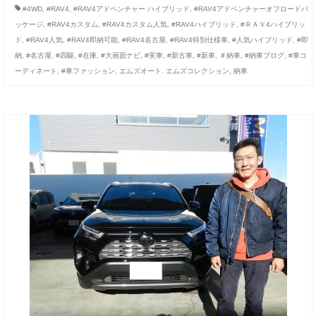
#4WD
,
#RAV4
,
#RAV4アドベンチャー ハイブリッド
,
#RAV4アドベンチャーオフロードパ
ッケージ
,
#RAV4カスタム
,
#RAV4カスタム人気
,
#RAV4ハイブリッド
,
#ＲＡＶ4ハイブリッ
ド
,
#RAV4人気
,
#RAV4即納可能
,
#RAV4名古屋
,
#RAV4特別仕様車
,
#人気ハイブリッド
,
#即
納
,
#名古屋
,
#四駆
,
#在庫
,
#大画面ナビ
,
#実車
,
#新古車
,
#新車
,
＃納車
,
#納車ブログ
,
#車コ
ーディネート
,
#車ファッション
,
エムズオート
,
エムズコレクション
,
納車