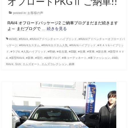
オフロードPKGⅡ ご納車!!
posted in:
お客様の声
RAV4 オフロードパッケージ2 ご納車ブログまだまだ続きます
よ～ まだブログで …
続きを見る
#4WD
,
#RAV4
,
#RAV4アドベンチャー ハイブリッド
,
#RAV4アドベンチャーオフロードパ
ッケージ
,
#RAV4カスタム
,
#RAV4カスタム人気
,
#RAV4ハイブリッド
,
#ＲＡＶ4ハイブリッ
ド
,
#ラブ4
,
#人気ハイブリッド
,
#即納
,
#名古屋
,
#四駆
,
#在庫
,
#実車
,
#新古車
,
#新型ＲＡＶ
4
,
#新型RAV4
,
#新車
,
#現行
,
#納車ブログ
,
#車コーディネート
,
#車ファッション
,
4WD
,
RAV4
,
SUV
,
エムズオート
,
エムズコレクション
,
納車