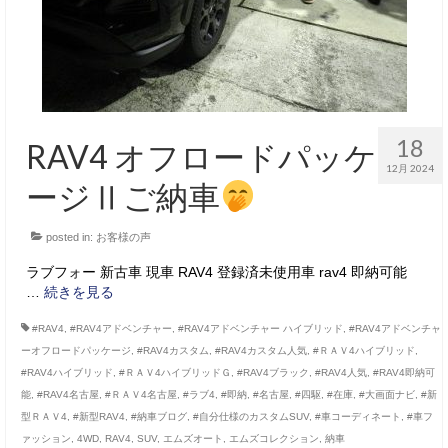
18
RAV4 オフロードパッケ
12月 2024
ージⅡご納車
posted in:
お客様の声
ラブフォー 新古車 現車 RAV4 登録済未使用車 rav4 即納可能
…
続きを見る
#RAV4
,
#RAV4アドベンチャー
,
#RAV4アドベンチャー ハイブリッド
,
#RAV4アドベンチャ
ーオフロードパッケージ
,
#RAV4カスタム
,
#RAV4カスタム人気
,
#ＲＡＶ4ハイブリッド
,
#RAV4ハイブリッド
,
#ＲＡＶ4ハイブリッドＧ
,
#RAV4ブラック
,
#RAV4人気
,
#RAV4即納可
能
,
#RAV4名古屋
,
#ＲＡＶ4名古屋
,
#ラブ4
,
#即納
,
#名古屋
,
#四駆
,
#在庫
,
#大画面ナビ
,
#新
型ＲＡＶ4
,
#新型RAV4
,
#納車ブログ
,
#自分仕様のカスタムSUV
,
#車コーディネート
,
#車フ
ァッション
,
4WD
,
RAV4
,
SUV
,
エムズオート
,
エムズコレクション
,
納車