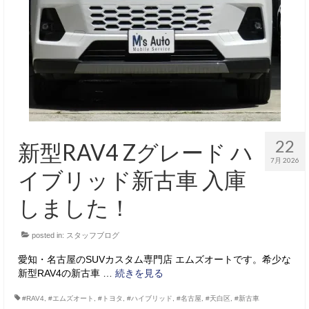
サービス・保証
買取のご案内
店舗情報
店舗情報
会社概要
22
新型RAV4 Zグレード ハ
トップメッセージ
7月 2026
イブリッド新古車 入庫
スタッフ紹介
しました！
ブログ
posted in:
スタッフブログ
イベント
愛知・名古屋のSUVカスタム専門店 エムズオートです。希少な
ニュース
新型RAV4の新古車 …
続きを見る
スタッフブログ
#RAV4
,
#エムズオート
,
#トヨタ
,
#ハイブリッド
,
#名古屋
,
#天白区
,
#新古車