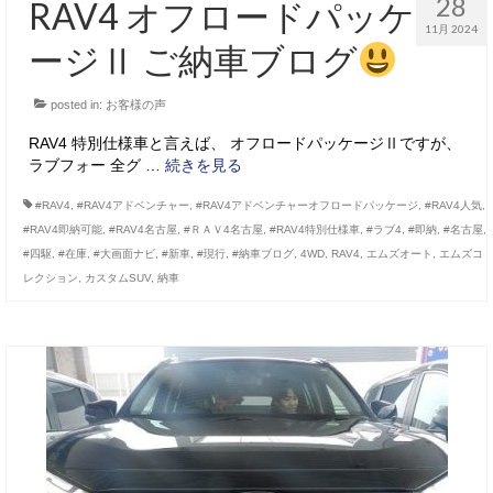
28
RAV4 オフロードパッケ
11月 2024
ージⅡ ご納車ブログ
posted in:
お客様の声
RAV4 特別仕様車と言えば、 オフロードパッケージⅡですが、
ラブフォー 全グ …
続きを見る
#RAV4
,
#RAV4アドベンチャー
,
#RAV4アドベンチャーオフロードパッケージ
,
#RAV4人気
,
#RAV4即納可能
,
#RAV4名古屋
,
#ＲＡＶ4名古屋
,
#RAV4特別仕様車
,
#ラブ4
,
#即納
,
#名古屋
,
#四駆
,
#在庫
,
#大画面ナビ
,
#新車
,
#現行
,
#納車ブログ
,
4WD
,
RAV4
,
エムズオート
,
エムズコ
レクション
,
カスタムSUV
,
納車