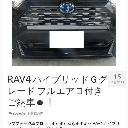
15
RAV4 ハイブリッドＧグ
10月 2024
レード フルエアロ付き
ご納車☻
posted in:
お客様の声
ラブフォー納車ブログ、まだまだ続きますよ～ RAV4 ハイブリ