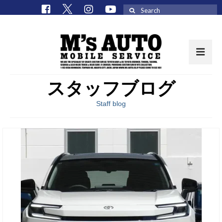
Search
for:
スタッフブログ
取扱車種一覧
Staff blog
在庫車 / パーツ
在庫車一覧
M’sCollectionパーツ一覧
エムズオート
M’sCollection
エムズオートとは