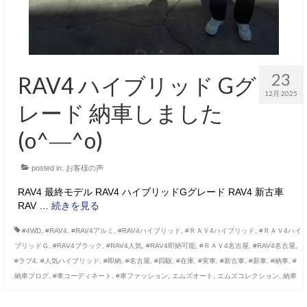
23
RAV4 ハイブリッド Gグ
12月 2025
レード 納車しました
(o^―^o)
posted in:
お客様の声
RAV4 最終モデル RAV4 ハイブリッドGグレード RAV4 新古車
RAV …
続きを見る
#4WD
,
#RAV4
,
#RAV4アルミ
,
#RAV4ハイブリッド
,
#ＲＡＶ4ハイブリッド
,
#ＲＡＶ4ハイ
ブリッドＧ
,
#RAV4ブラック
,
#RAV4人気
,
#RAV4即納可能
,
#ＲＡＶ4名古屋
,
#RAV4名古屋
,
#ラブ4
,
#人気ハイブリッド
,
#即納
,
#名古屋
,
#四駆
,
#在庫
,
#実車
,
#新古車
,
#新車
,
#納車
,
#
納車ブログ
,
#車コーディネート
,
#車ファッション
,
エムズオート
,
エムズコレクション
,
納車