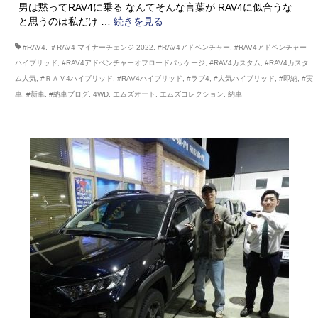
男は黙ってRAV4に乗る なんてそんな言葉が RAV4に似合うな
と思うのは私だけ …
続きを見る
#RAV4
,
＃RAV4 マイナーチェンジ 2022
,
#RAV4アドベンチャー
,
#RAV4アドベンチャー
ハイブリッド
,
#RAV4アドベンチャーオフロードパッケージ
,
#RAV4カスタム
,
#RAV4カスタ
ム人気
,
#ＲＡＶ4ハイブリッド
,
#RAV4ハイブリッド
,
#ラブ4
,
#人気ハイブリッド
,
#即納
,
#実
車
,
#新車
,
#納車ブログ
,
4WD
,
エムズオート
,
エムズコレクション
,
納車