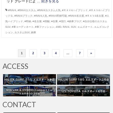
ッド グレードによ …
続きを見る
#RAV4
,
#RAV4カスタム
,
#RAV4カスタム人気
,
#ＲＡＶ4ハイブリッド
,
#ＲＡＶ4ハイブリ
ッドＧ
,
#RAV4ブラック
,
#RAV4人気
,
#RAV4即納可能
,
#RAV4名古屋
,
#ＲＡＶ4名古屋
,
#人
気ハイブリッド
,
#即納
,
#名古屋
,
#四駆
,
#在庫
,
#現行
,
#納車ブログ
,
#自分仕様のカスタム
SUV
,
#車コーディネート
,
#車ファッション
,
4WD
,
RAV4
,
SUV
,
エムズオート
,
エムズコレク
ション
,
カスタムSUV
,
納車
投
1
2
3
4
…
7
»
稿
ACCESS
の
ペ
ー
ジ
CONTACT