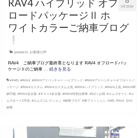
RAV4 ハイブリッド オフ
3月 2026
ロードパッケージⅡ ホ
ワイトカラーご納車ブログ
posted in:
お客様の声
RAV4 ご納車ブログ最終章となります RAV4 オフロードパッ
ケージⅡのご納車 …
続きを見る
#4WD
,
#RAV4
,
#RAV4アドベンチャー ハイブリッド
,
#RAV4アドベンチャーオフロードパ
ッケージ
,
#RAV4カスタム
,
#RAV4カスタム人気
,
#RAV4ハイブリッド
,
#RAV4人気
,
#RAV4即
納可能
,
#RAV4名古屋
,
#ＲＡＶ4名古屋
,
#RAV4特別仕様車
,
#SUｖお得
,
#エムズオート
,
#エ
ムズオート3号店
,
#エムズコレクション
,
#納車ブログ
,
#車ファッション
,
4WD
,
RAV4
,
SUV
,
納車