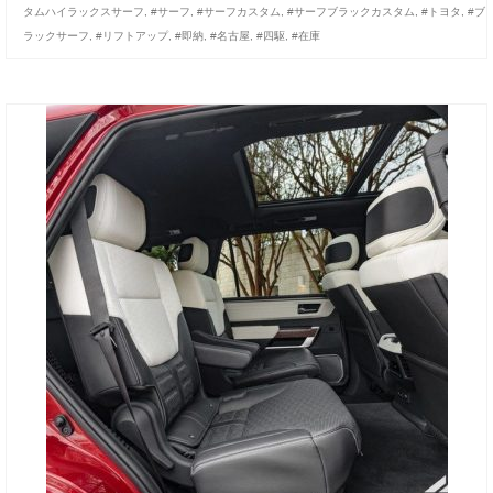
タムハイラックスサーフ
,
#サーフ
,
#サーフカスタム
,
#サーフブラックカスタム
,
#トヨタ
,
#ブ
お客様の声
ラックサーフ
,
#リフトアップ
,
#即納
,
#名古屋
,
#四駆
,
#在庫
お問い合わせ
メールフォーム
電話はこちら