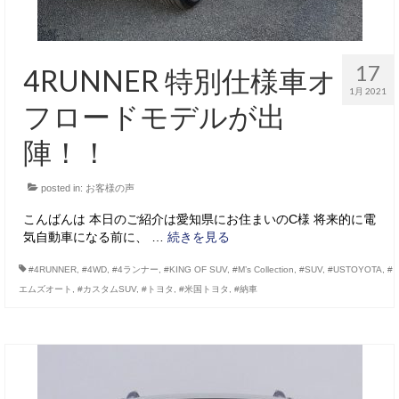
17
4RUNNER 特別仕様車オ
1月 2021
フロードモデルが出
陣！！
posted in:
お客様の声
こんばんは 本日のご紹介は愛知県にお住まいのC様 将来的に電
気自動車になる前に、 …
続きを見る
#4RUNNER
,
#4WD
,
#4ランナー
,
#KING OF SUV
,
#M’s Collection
,
#SUV
,
#USTOYOTA
,
#
エムズオート
,
#カスタムSUV
,
#トヨタ
,
#米国トヨタ
,
#納車