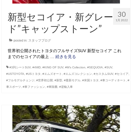
30
新型セコイア・新グレー
1月 2022
ド”キャップストーン”
posted in:
スタッフブログ
世界初公開されたトヨタのフルサイズSUV 新型セコイア これ
までのセコイアの最上 …
続きを見る
#3列シートSUV
,
#4WD
,
#KING OF SUV
,
#M’s Collection
,
#SEQUOIA
,
#SUV
,
#USTOYOTA
,
#USトヨタ
,
#エムズオート
,
#エムズコレクション
,
#カスタムSUV
,
#セコイア
,
#フルモデルチェンジ
,
#世界初公開
,
#新型
,
#最新モデル
,
#米国トヨタ
,
#車コーディネート
,
#
車スポーツ
,
#車ファッション
,
#車除菌
,
#逆輸入車