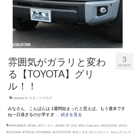
3
雰囲気がガラリと変わ
6月 2021
る【TOYOTA】グリ
ル！！
posted in:
スタッフブログ
みなさん、こんばんは 1週間始まったと思えば、もう週末です
ね一日過ぎるのが早すぎ …
続きを見る
#4RUNNER
,
#4WD
,
#4ランナー
,
#KING OF SUV
,
#M’s Collection
,
#SEQUOIA
,
#SUV
,
#TACOMA
,
#TRUCK
,
#TUNDRA
,
#USTOYOTA
,
#USトヨタ
,
#エムズオート
,
#エムズコレク