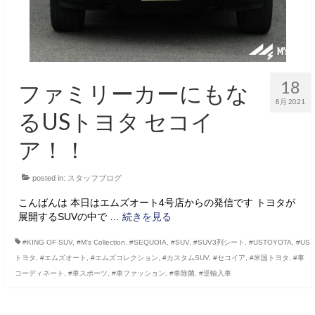
18
ファミリーカーにもな
8月 2021
るUSトヨタ セコイ
ア！！
posted in:
スタッフブログ
こんばんは 本日はエムズオート4号店からの発信です トヨタが
展開するSUVの中で …
続きを見る
#KING OF SUV
,
#M’s Collection
,
#SEQUOIA
,
#SUV
,
#SUV3列シート
,
#USTOYOTA
,
#US
トヨタ
,
#エムズオート
,
#エムズコレクション
,
#カスタムSUV
,
#セコイア
,
#米国トヨタ
,
#車
コーディネート
,
#車スポーツ
,
#車ファッション
,
#車除菌
,
#逆輸入車