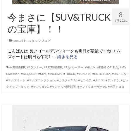
8
今まさに【SUV&TRUCK
5月 2021
の宝庫】！！
posted in:
スタッフブログ
こんばんは 長いゴールデンウィークも明日が最後ですね エム
ズオートは明日も午前1 …
続きを見る
#4RUNNER
,
#4ランナー
,
#FJCRUISER
,
#FJクルーザー
,
#HILUX
,
#KING OF SUV
,
#M’s
Collection
,
#SEQUOIA
,
#SUV
,
#TACOMA
,
#TRUCK
,
#TUNDRA
,
#USTOYOTA
,
#USトヨタ
,
#エムズオート
,
#エムズコレクション
,
#カスタムSUV
,
#セコイア
,
#タコマ
,
#タンドラ
,
#ピッ
クアップトラック
,
#ランクル70
,
#ランクル70復刻版
,
#ランドクルーザー70
,
#米国トヨタ