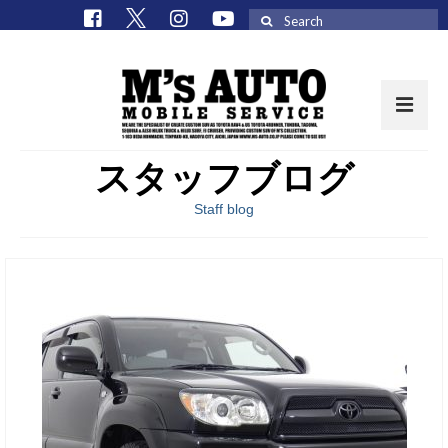
Search
for:
スタッフブログ
取扱車種一覧
Staff blog
在庫車 / パーツ
在庫車一覧
M’sCollectionパーツ一覧
エムズオート
M’sCollection
エムズオートとは