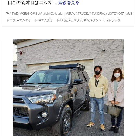
日この頃 本日はエムズ …
続きを見る
#4WD
,
#KING OF SUV
,
#M’s Collection
,
#SUV
,
#TRUCK
,
#TUNDRA
,
#USTOYOTA
,
#US
トヨタ
,
#エムズオート
,
#エムズオート4号店
,
#カスタムSUV
,
#タンドラ
,
#トラック