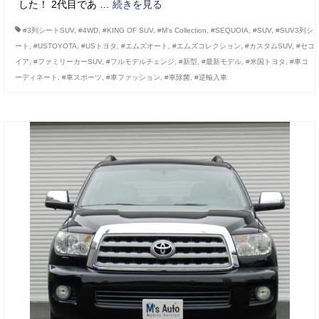
した！ 2代目であ …
続きを見る
#3列シートSUV
,
#4WD
,
#KING OF SUV
,
#M’s Collection
,
#SEQUOIA
,
#SUV
,
#SUV3列シ
ート
,
#USTOYOTA
,
#USトヨタ
,
#エムズオート
,
#エムズコレクション
,
#カスタムSUV
,
#セコ
イア
,
#ファミリーカーSUV
,
#フルモデルチェンジ
,
#新型
,
#最新モデル
,
#米国トヨタ
,
#車コ
ーディネート
,
#車スポーツ
,
#車ファッション
,
#車除菌
,
#逆輸入車