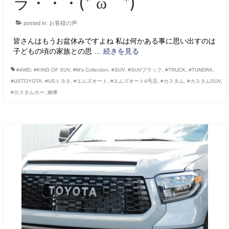
ラ・・・(*´ω｀*)
posted in:
お客様の声
皆さんはもうお盆休みですよね 私は何かある事に思い出すのは
子どもの頃の家族との思 …
続きを見る
#4WD
,
#KING OF SUV
,
#M’s Collection
,
#SUV
,
#SUVブラック
,
#TRUCK
,
#TUNDRA
,
#USTOYOTA
,
#USトヨタ
,
#エムズオート
,
#エムズオート4号店
,
#カスタム
,
#カスタムSUV
,
#カスタムカー
,
納車