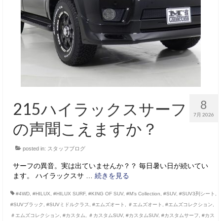
サービス・保証
買取のご案内
店舗情報
店舗情報
会社概要
8
215ハイラックスサーフ
トップメッセージ
7月 2026
の声聞こえますか？
スタッフ紹介
posted in:
スタッフブログ
ブログ
サーフの異音。実は出ていませんか？？ 毎日暑い日が続いてい
イベント
ます。 ハイラックスサ …
続きを見る
ニュース
#4WD
,
#HILUX
,
#HILUX SURF
,
#KING OF SUV
,
#M’s Collection
,
#SUV
,
#SUV3列シート
,
#SUVブラック
,
#SUVミドルクラス
,
#エムズオート
,
＃エムズオート
,
#エムズコレクション
,
スタッフブログ
＃エムズコレクション
,
#カスタム
,
＃カスタムSUV
,
#カスタムSUV
,
#カスタムサーフ
,
#カス