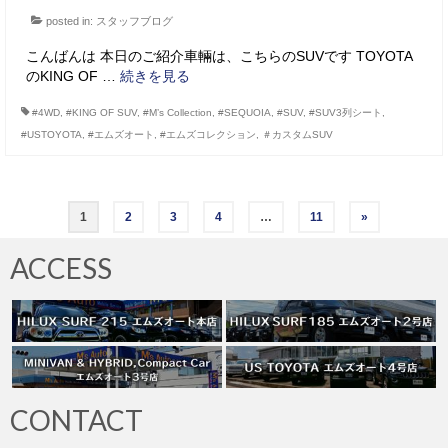
posted in:
スタッフブログ
こんばんは 本日のご紹介車輛は、こちらのSUVです TOYOTA
のKING OF …
続きを見る
#4WD
,
#KING OF SUV
,
#M’s Collection
,
#SEQUOIA
,
#SUV
,
#SUV3列シート
,
#USTOYOTA
,
#エムズオート
,
#エムズコレクション
,
＃カスタムSUV
投
1
2
3
4
…
11
»
稿
ACCESS
の
ペ
ー
ジ
CONTACT