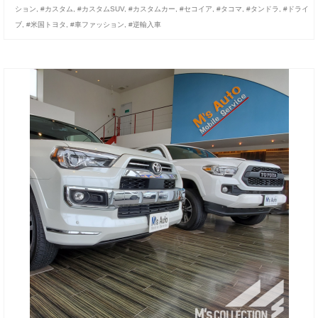
ション
,
#カスタム
,
#カスタムSUV
,
#カスタムカー
,
#セコイア
,
#タコマ
,
#タンドラ
,
#ドライ
ブ
,
#米国トヨタ
,
#車ファッション
,
#逆輸入車