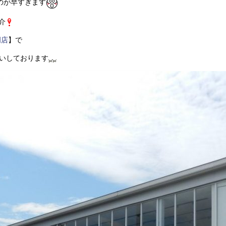
のが早すぎます
介
門店
】で
取扱いしております