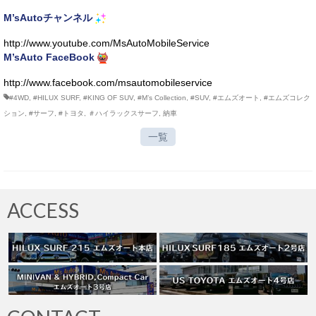
M’sAutoチャンネル
http://www.youtube.com/MsAutoMobileService
M’sAuto FaceBook
http://www.facebook.com/msautomobileservice
#4WD
,
#HILUX SURF
,
#KING OF SUV
,
#M’s Collection
,
#SUV
,
#エムズオート
,
#エムズコレク
ション
,
#サーフ
,
#トヨタ
,
＃ハイラックスサーフ
,
納車
一覧
ACCESS