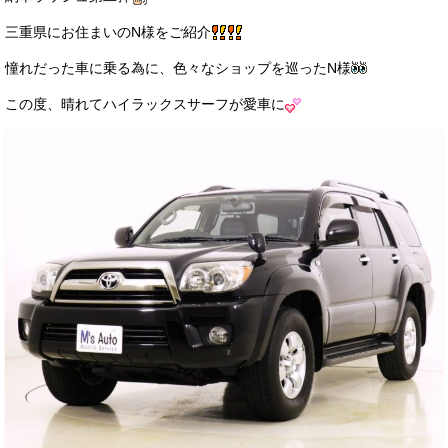
サービス・保証
三重県にお住まいのN様をご紹介
買取のご案内
憧れだった車に乗る為に、色々なショップを巡ったN様
店舗情報
この度、晴れてハイラックスサーフが愛車に
店舗情報
会社概要
トップメッセージ
スタッフ紹介
ブログ
イベント
ニュース
スタッフブログ