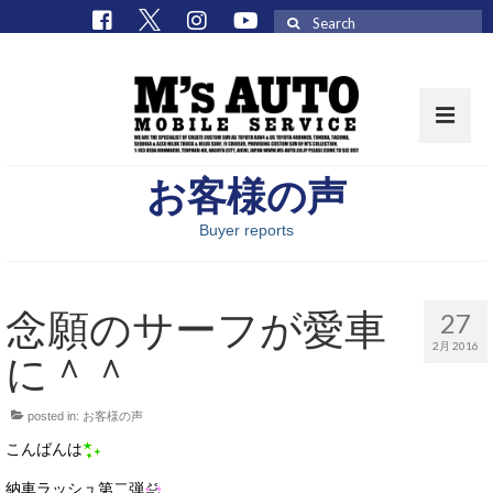
Search
for:
お客様の声
取扱車種一覧
Buyer reports
在庫車 / パーツ
在庫車一覧
念願のサーフが愛車
27
M’sCollectionパーツ一覧
2月 2016
に＾＾
エムズオート
posted in:
お客様の声
M’sCollection
こんばんは
エムズオートとは
納車ラッシュ第二弾