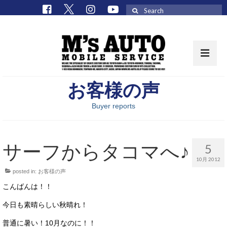
Search
for:
お客様の声
取扱車種一覧
Buyer reports
在庫車 / パーツ
在庫車一覧
サーフからタコマへ♪
5
M’sCollectionパーツ一覧
10月 2012
posted in:
お客様の声
エムズオート
こんばんは！！
M’sCollection
今日も素晴らしい秋晴れ！
エムズオートとは
普通に暑い！10月なのに！！