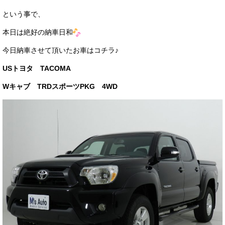
サービス・保証
という事で、
買取のご案内
本日は絶好の納車日和
店舗情報
今日納車させて頂いたお車はコチラ♪
USトヨタ TACOMA
店舗情報
Wキャブ TRDスポーツPKG 4WD
会社概要
トップメッセージ
スタッフ紹介
ブログ
イベント
ニュース
スタッフブログ