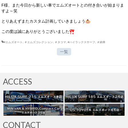
F様、また今日から新しい車でエムズオートとの付き合いが始まりま
すよ～笑
とりあえずまたカスタム計画していきましょう
この度は誠にありがとうございました
#エムズオート
,
＃エムズコレクション
,
＃タコマ
,
#ハイラックスサーフ
,
＃納車
一覧
ACCESS
CONTACT