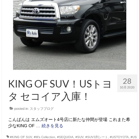
28
KING OF SUV！USトヨ
10月 2020
タ セコイア入庫！
posted in:
スタッフブログ
こんばんは エムズオート4号店に新たな仲間が登場 これまた希
少なKING OF …
続きを見る
#KING OF SUV
,
#M’s Collection
,
#SEQUOIA
,
#SUV
,
#SUV3列シート
,
#USTOYOTA
,
#US