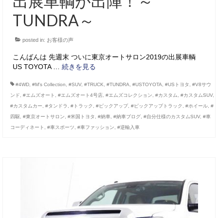
出展車輌が出陣！～
TUNDRA～
posted in:
お客様の声
こんばんは 先週末 ついに東京オートサロン2019の出展車輌
US TOYOTA …
続きを見る
#4WD
,
#M’s Collection
,
#SUV
,
#TRUCK
,
#TUNDRA
,
#USTOYOTA
,
#USトヨタ
,
#V8サウ
ンド
,
#エムズオート
,
#エムズオート4号店
,
#エムズコレクション
,
#カスタム
,
#カスタムSUV
,
#カスタムカー
,
#タンドラ
,
#トラック
,
#ピックアップ
,
#ピックアップトラック
,
#ホイール
,
#
四駆
,
#東京オートサロン
,
#米国トヨタ
,
#納車
,
#納車ブログ
,
#自分仕様のカスタムSUV
,
#車
コーディネート
,
#車スポーツ
,
#車ファッション
,
#逆輸入車