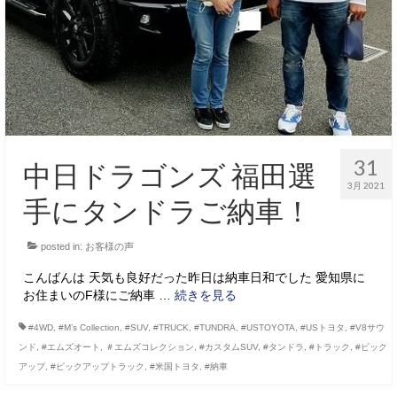
31
中日ドラゴンズ 福田選
3月 2021
手にタンドラご納車！
posted in:
お客様の声
こんばんは 天気も良好だった昨日は納車日和でした 愛知県に
お住まいのF様にご納車 …
続きを見る
#4WD
,
#M’s Collection
,
#SUV
,
#TRUCK
,
#TUNDRA
,
#USTOYOTA
,
#USトヨタ
,
#V8サウ
ンド
,
#エムズオート
,
＃エムズコレクション
,
#カスタムSUV
,
#タンドラ
,
#トラック
,
#ピック
アップ
,
#ピックアップトラック
,
#米国トヨタ
,
#納車