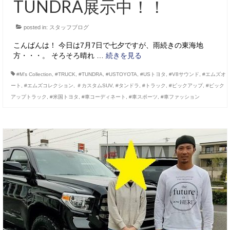
TUNDRA展示中！！
posted in:
スタッフブログ
こんばんは！ 今日は7月7日で七夕ですが、雨続きの東海地
方・・・。 そろそろ晴れ …
続きを見る
#M’s Collection
,
#TRUCK
,
#TUNDRA
,
#USTOYOTA
,
#USトヨタ
,
#V8サウンド
,
#エムズオ
ート
,
#エムズコレクション
,
＃カスタムSUV
,
#タンドラ
,
#トラック
,
#ピックアップ
,
#ピック
アップトラック
,
#米国トヨタ
,
#車コーディネート
,
#車スポーツ
,
#車ファッション