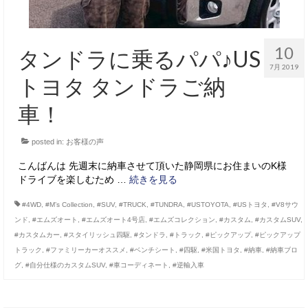
10
タンドラに乗るパパ♪US
7月 2019
トヨタ タンドラご納
車！
posted in:
お客様の声
こんばんは 先週末に納車させて頂いた静岡県にお住まいのK様
ドライブを楽しむため …
続きを見る
#4WD
,
#M’s Collection
,
#SUV
,
#TRUCK
,
#TUNDRA
,
#USTOYOTA
,
#USトヨタ
,
#V8サウ
ンド
,
#エムズオート
,
#エムズオート4号店
,
#エムズコレクション
,
#カスタム
,
#カスタムSUV
,
#カスタムカー
,
#スタイリッシュ四駆
,
#タンドラ
,
#トラック
,
#ピックアップ
,
#ピックアップ
トラック
,
#ファミリーカーオススメ
,
#ベンチシート
,
#四駆
,
#米国トヨタ
,
#納車
,
#納車ブロ
グ
,
#自分仕様のカスタムSUV
,
#車コーディネート
,
#逆輸入車