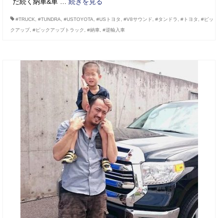
だ続く納車&車 …
続きを見る
#TRUCK
,
#TUNDRA
,
#USTOYOTA
,
#USトヨタ
,
#V8サウンド
,
#タンドラ
,
#トヨタ
,
#ピッ
クアップ
,
#ピックアップトラック
,
#納車
,
#逆輸入車