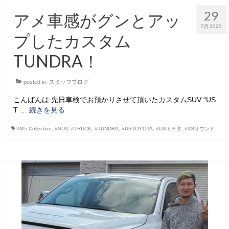
29
アメ車感がグンとアッ
7月 2020
プしたカスタム
TUNDRA！
posted in:
スタッフブログ
こんばんは 先日車検でお預かりさせて頂いたカスタムSUV “US
T …
続きを見る
#M’s Collection
,
#SUV
,
#TRUCK
,
#TUNDRA
,
#USTOYOTA
,
#USトヨタ
,
#V8サウンド