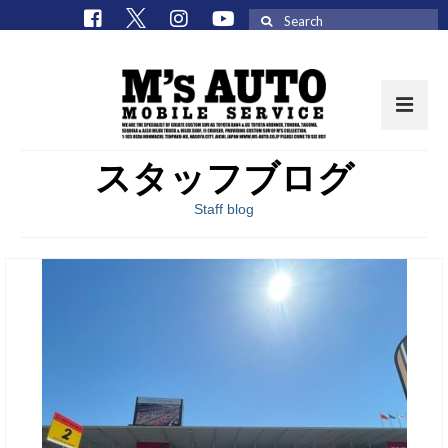
Search
for:
スタッフブログ
取扱車種一覧
Staff blog
在庫車 / パーツ
在庫車一覧
M’sCollectionパーツ一覧
エムズオート
M’sCollection
エムズオートとは