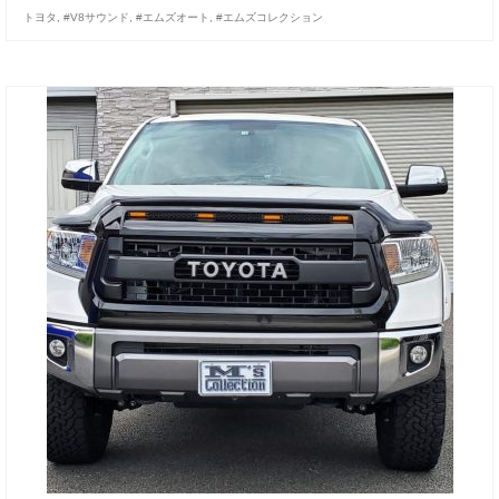
トヨタ
,
#V8サウンド
,
#エムズオート
,
#エムズコレクション