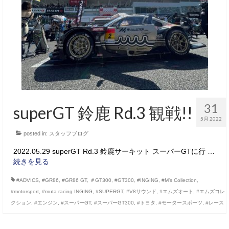
サービス・保証
買取のご案内
店舗情報
店舗情報
会社概要
31
superGT 鈴鹿 Rd.3 観戦!!
トップメッセージ
5月 2022
posted in:
スタッフ紹介
スタッフブログ
2022.05.29 superGT Rd.3 鈴鹿サーキット スーパーGTに行 …
ブログ
続きを見る
イベント
#ADVICS
,
#GR86
,
#GR86 GT
,
＃GT300
,
#GT300
,
#INGING
,
#M’s Collection
,
#motorsport
,
#muta racing INGING
,
#SUPERGT
,
#V8サウンド
,
#エムズオート
,
#エムズコレ
ニュース
クション
,
#エンジン
,
#スーパーGT
,
#スーパーGT300
,
#トヨタ
,
#モータースポーツ
,
#レース
スタッフブログ