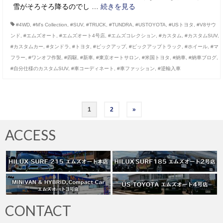
雪がそろそろ降るのでし …
続きを見る
#4WD
,
#M’s Collection
,
#SUV
,
#TRUCK
,
#TUNDRA
,
#USTOYOTA
,
#USトヨタ
,
#V8サウ
ンド
,
#エムズオート
,
#エムズオート4号店
,
#エムズコレクション
,
#カスタム
,
#カスタムSUV
,
#カスタムカー
,
#タンドラ
,
#トヨタ
,
#ピックアップ
,
#ピックアップトラック
,
#ホイール
,
#マ
フラー
,
#ワンオフ作製
,
#四駆
,
#新車
,
#東京オートサロン
,
#米国トヨタ
,
#納車
,
#納車ブログ
,
#自分仕様のカスタムSUV
,
#車コーディネート
,
#車ファッション
,
#逆輸入車
投
1
2
»
稿
ACCESS
の
ペ
ー
ジ
CONTACT