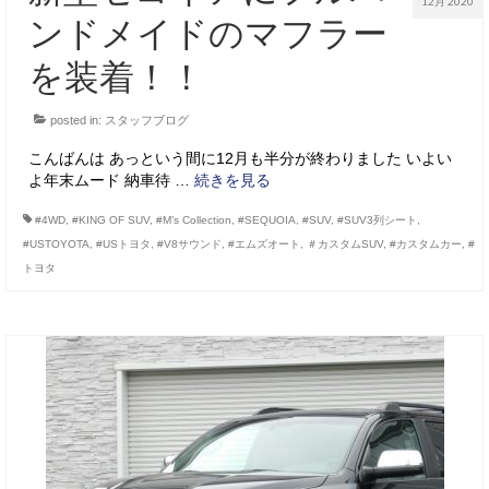
12月 2020
ンドメイドのマフラー
を装着！！
posted in:
スタッフブログ
こんばんは あっという間に12月も半分が終わりました いよい
よ年末ムード 納車待 …
続きを見る
#4WD
,
#KING OF SUV
,
#M’s Collection
,
#SEQUOIA
,
#SUV
,
#SUV3列シート
,
#USTOYOTA
,
#USトヨタ
,
#V8サウンド
,
#エムズオート
,
＃カスタムSUV
,
#カスタムカー
,
#
トヨタ