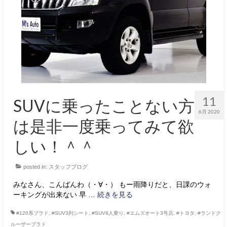
11
SUVに乗ったことない方
6月 2020
は是非一度乗ってみて欲
しい！＾＾
posted in:
スタッフブログ
みなさん、こんばんわ（・∀・） もー雨降りだと、日課のウォ
ーキングが出来ない 早 …
続きを見る
#120系プラド
,
#SUV3列シート
,
#SUV8人乗り
,
#エムズオート3号店
,
#トヨタ
,
#ランドク
ルーザープラド