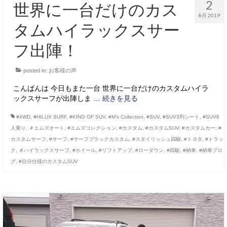
2
世界に一台だけのカス
8月 2019
タムハイラックスサー
フ出陣！
posted in:
お客様の声
こんばんは 今日もまた一台 世界に一台だけのカスタムハイラ
ックスサーフが出陣しま …
続きを見る
#4WD
,
#HILUX SURF
,
#KING OF SUV
,
#M’s Collection
,
#SUV
,
#SUV3列シート
,
#SUV8
人乗り
,
＃エムズオート
,
#エムズコレクション
,
#カスタム
,
#カスタムSUV
,
#カスタムカー
,
#
カスタムサーフ
,
#サーフ
,
#サーフブラックカスタム
,
#スタイリッシュ四駆
,
#トヨタ
,
#トラッ
ク
,
＃ハイラックスサーフ
,
#ホイール
,
#リフトアップ
,
#ローダウン
,
#四駆
,
#納車
,
#納車ブロ
グ
,
#自分仕様のカスタムSUV