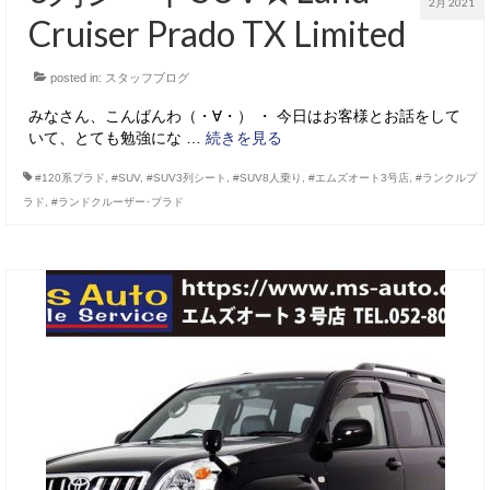
2月 2021
Cruiser Prado TX Limited
posted in:
スタッフブログ
みなさん、こんばんわ（・∀・） ・ 今日はお客様とお話をして
いて、とても勉強にな …
続きを見る
#120系プラド
,
#SUV
,
#SUV3列シート
,
#SUV8人乗り
,
#エムズオート3号店
,
#ランクルプ
ラド
,
#ランドクルーザー･プラド