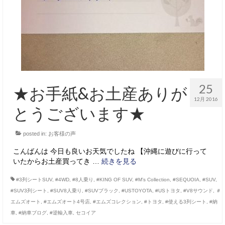
25
★お手紙&お土産ありが
12月 2016
とうございます★
posted in:
お客様の声
こんばんは 今日も良いお天気でしたね 【沖縄に遊びに行って
いたからお土産買ってき …
続きを見る
#3列シートSUV
,
#4WD
,
#8人乗り
,
#KING OF SUV
,
#M’s Collection
,
#SEQUOIA
,
#SUV
,
#SUV3列シート
,
#SUV8人乗り
,
#SUVブラック
,
#USTOYOTA
,
#USトヨタ
,
#V8サウンド
,
＃
エムズオート
,
#エムズオート4号店
,
#エムズコレクション
,
#トヨタ
,
#使える3列シート
,
#納
車
,
#納車ブログ
,
#逆輸入車
,
セコイア