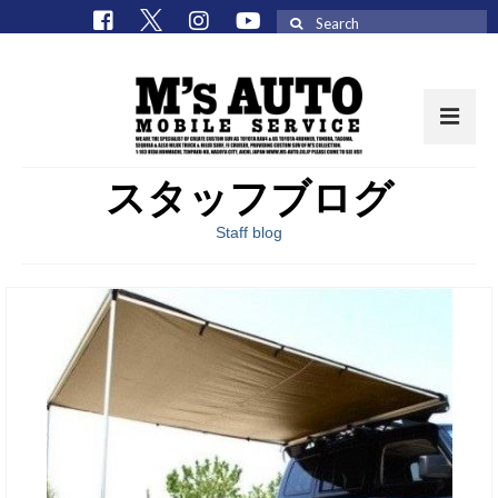
Search
for:
スタッフブログ
取扱車種一覧
Staff blog
在庫車 / パーツ
在庫車一覧
M’sCollectionパーツ一覧
エムズオート
M’sCollection
エムズオートとは