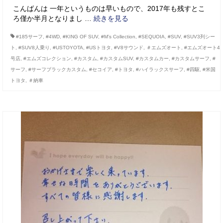
こんばんは 一年というものは早いもので、2017年も残すとこ
ろ僅か半月となりまし …
続きを見る
#185サーフ
,
#4WD
,
#KING OF SUV
,
#M’s Collection
,
#SEQUOIA
,
#SUV
,
#SUV3列シー
ト
,
#SUV8人乗り
,
#USTOYOTA
,
#USトヨタ
,
#V8サウンド
,
＃エムズオート
,
#エムズオート4
号店
,
#エムズコレクション
,
#カスタム
,
#カスタムSUV
,
#カスタムカー
,
#カスタムサーフ
,
#
サーフ
,
#サーフブラックカスタム
,
#セコイア
,
#トヨタ
,
#ハイラックスサーフ
,
#四駆
,
#米国
トヨタ
,
＃納車