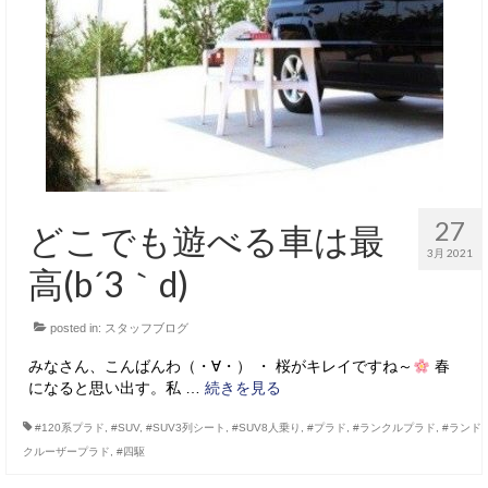
サービス・保証
買取のご案内
店舗情報
店舗情報
会社概要
27
どこでも遊べる車は最
トップメッセージ
3月 2021
高(b´3｀d)
スタッフ紹介
posted in:
スタッフブログ
ブログ
みなさん、こんばんわ（・∀・） ・ 桜がキレイですね～
春
イベント
になると思い出す。私 …
続きを見る
ニュース
#120系プラド
,
#SUV
,
#SUV3列シート
,
#SUV8人乗り
,
#プラド
,
#ランクルプラド
,
#ランド
クルーザープラド
,
#四駆
スタッフブログ