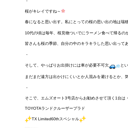
・
桜がキレイですね～
春になると思い出す。私にとっての桜の思い出の地は瑞
10代の頃は毎年、桜見物ついでにラーメン食べて帰るのが
皆さんも桜の季節、自分の中のキラキラした思い出って
・
そして、やっぱりお出掛けには車が必要不可欠
と
まだまだ遠方は出かけにくいとか人混みを避けるとか、
・
そこで、エムズオート3号店からお勧めさせて頂く1台は
TOYOTAランドクルーザープラド
TX Limited60thスペシャル