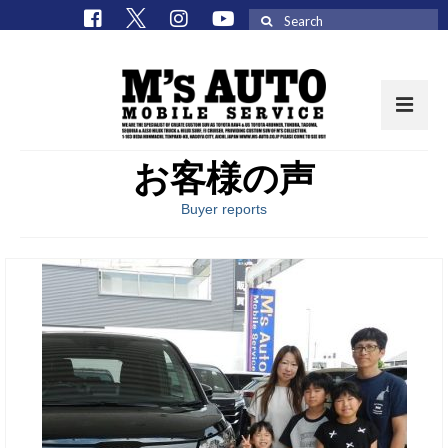
Search
for:
お客様の声
取扱車種一覧
Buyer reports
在庫車 / パーツ
在庫車一覧
M’sCollectionパーツ一覧
エムズオート
M’sCollection
エムズオートとは