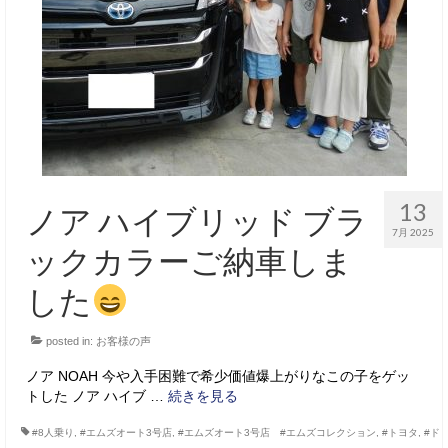
サービス・保証
買取のご案内
店舗情報
店舗情報
会社概要
13
ノア ハイブリッド ブラ
トップメッセージ
7月 2025
ックカラーご納車しま
スタッフ紹介
した
ブログ
posted in:
お客様の声
イベント
ノア NOAH 今や入手困難で希少価値爆上がりなこの子をゲッ
ニュース
トした ノア ハイブ …
続きを見る
スタッフブログ
#8人乗り
,
#エムズオート3号店
,
#エムズオート3号店 #エムズコレクション
,
#トヨタ
,
#ド