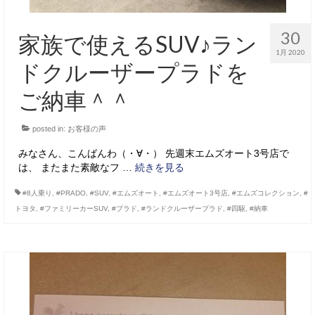
30
家族で使えるSUV♪ラン
1月 2020
ドクルーザープラドを
ご納車＾＾
posted in:
お客様の声
みなさん、こんばんわ（・∀・） 先週末エムズオート3号店で
は、 またまた素敵なフ …
続きを見る
#8人乗り
,
#PRADO
,
#SUV
,
#エムズオート
,
#エムズオート3号店
,
#エムズコレクション
,
#
トヨタ
,
#ファミリーカーSUV
,
#プラド
,
#ランドクルーザープラド
,
#四駆
,
#納車