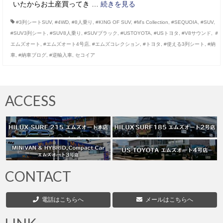
いたからお土産買ってき …
続きを見る
#3列シートSUV
,
#4WD
,
#8人乗り
,
#KING OF SUV
,
#M’s Collection
,
#SEQUOIA
,
#SUV
,
#SUV3列シート
,
#SUV8人乗り
,
#SUVブラック
,
#USTOYOTA
,
#USトヨタ
,
#V8サウンド
,
＃
エムズオート
,
#エムズオート4号店
,
#エムズコレクション
,
#トヨタ
,
#使える3列シート
,
#納
車
,
#納車ブログ
,
#逆輸入車
,
セコイア
ACCESS
CONTACT
電話はこちらへ
メールはこちらへ