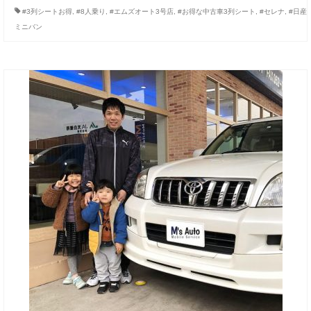
#3列シートお得
,
#8人乗り
,
#エムズオート3号店
,
#お得な中古車3列シート
,
#セレナ
,
#日産
ミニバン