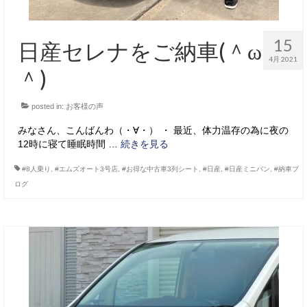
15
日産セレナをご納車(＾ω
4月 2021
＾)
posted in:
お客様の声
みなさん、こんばんわ（・∀・） ・ 最近、体力温存の為に夜の
12時に寝て睡眠時間 …
続きを見る
#8人乗り
,
#エムズオート3号店
,
#お得な中古車3列シート
,
#日産
,
#日産ミニバン
,
#納車ブ
ログ