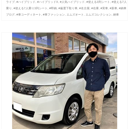
ライブ
,
#ハイブリッド
,
#ハイブリッドX
,
#人気ハイブリッド
,
#使える3列シート
,
#使える7人
お客様の声
乗り
,
#使える7人乗り3列シート
,
#即納
,
#厳選下取り車
,
#名古屋
,
#在庫
,
#実車
,
#新車
,
#納車
ブログ
,
#車コーディネート
,
#車ファッション
,
エムズオート
,
エムズコレクション
,
納車
お問い合わせ
メールフォーム
電話はこちら