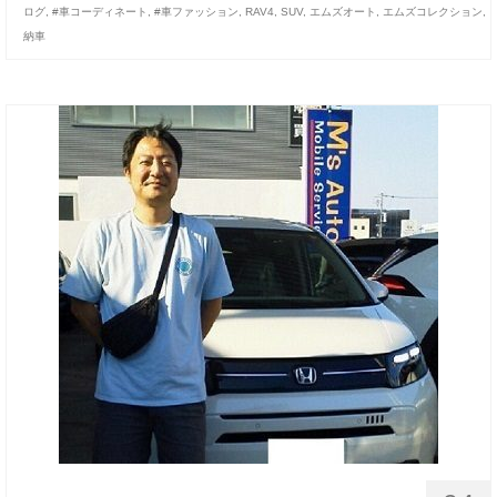
ログ
,
#車コーディネート
,
#車ファッション
,
RAV4
,
SUV
,
エムズオート
,
エムズコレクション
,
お客様の声
納車
お問い合わせ
メールフォーム
電話はこちら