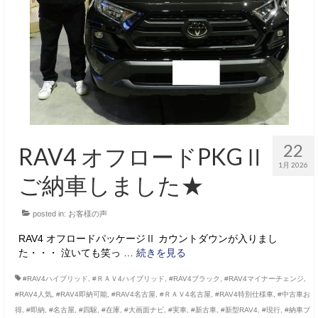
サービス・保証
買取のご案内
店舗情報
店舗情報
会社概要
22
RAV4 オフロードPKGⅡ
トップメッセージ
1月 2026
ご納車しました★
スタッフ紹介
posted in:
お客様の声
ブログ
RAV4 オフロードパッケージⅡ カウントダウンが入りまし
イベント
た・・・ 泣いても笑っ …
続きを見る
ニュース
#RAV4ハイブリッド
,
#ＲＡＶ4ハイブリッド
,
#RAV4ブラック
,
#RAV4マイナーチェンジ
,
#RAV4人気
,
#RAV4即納可能
,
#RAV4名古屋
,
#ＲＡＶ4名古屋
,
#RAV4特別仕様車
,
#中古車お
スタッフブログ
得
,
#即納
,
#名古屋
,
#四駆
,
#在庫
,
#大画面ナビ
,
#実車
,
#新古車
,
#新型RAV4
,
#現行
,
#納車ブ