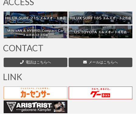
ACCESS
の
ペ
ー
ジ
CONTACT
送
電話はこちらへ
メールはこちらへ
り
LINK