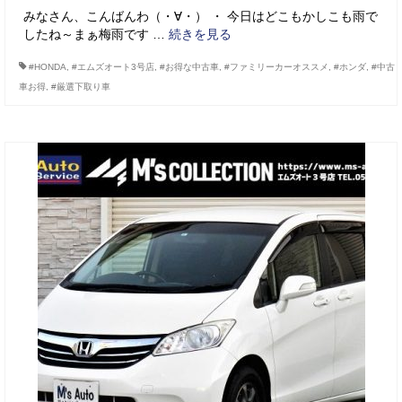
みなさん、こんばんわ（・∀・） ・ 今日はどこもかしこも雨で
したね～まぁ梅雨です …
続きを見る
#HONDA
,
#エムズオート3号店
,
#お得な中古車
,
#ファミリーカーオススメ
,
#ホンダ
,
#中古
車お得
,
#厳選下取り車