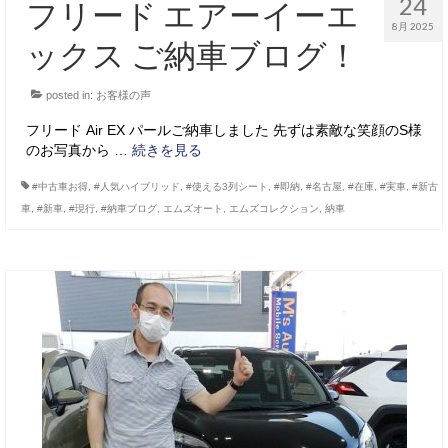
24
フリード エアーイーエ
8月 2025
ックス ご納車ブログ！
posted in:
お客様の声
フリード Air EX パールご納車しました 先ずは素敵な笑顔のS様
のお写真から …
続きを見る
#中古車お得
,
#人気ハイブリッド
,
#使える3列シート
,
#即納
,
#名古屋
,
#在庫
,
#実車
,
#新古
車
,
#新車
,
#現行
,
#納車ブログ
,
エムズオート
,
エムズコレクション
,
納車