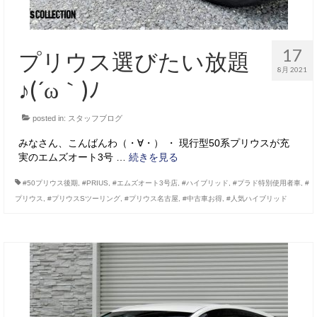
17
プリウス選びたい放題
8月 2021
♪(´ω｀)ﾉ
posted in:
スタッフブログ
みなさん、こんばんわ（・∀・） ・ 現行型50系プリウスが充
実のエムズオート3号 …
続きを見る
#50プリウス後期
,
#PRIUS
,
#エムズオート3号店
,
#ハイブリッド
,
#プラド特別使用者車
,
#
プリウス
,
#プリウスSツーリング
,
#プリウス名古屋
,
#中古車お得
,
#人気ハイブリッド