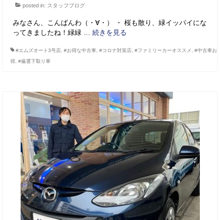
posted in:
スタッフブログ
みなさん、こんばんわ（・∀・） ・ 桜も散り、緑イッパイにな
ってきましたね！緑緑 …
続きを見る
#エムズオート3号店
,
#お得な中古車
,
#コロナ対策店
,
#ファミリーカーオススメ
,
#中古車お
得
,
#厳選下取り車