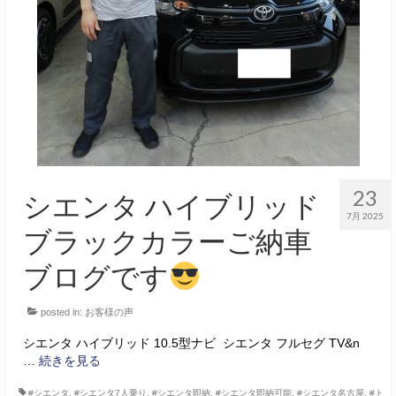
23
シエンタ ハイブリッド
7月 2025
ブラックカラーご納車
ブログです
posted in:
お客様の声
シエンタ ハイブリッド 10.5型ナビ シエンタ フルセグ TV&n
…
続きを見る
#シエンタ
,
#シエンタ7人乗り
,
#シエンタ即納
,
#シエンタ即納可能
,
#シエンタ名古屋
,
#ト