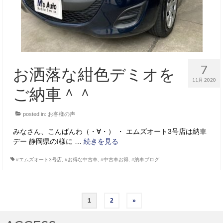
7
お洒落な紺色デミオを
11月 2020
ご納車＾＾
posted in:
お客様の声
みなさん、こんばんわ（・∀・） ・ エムズオート3号店は納車
デー 静岡県のI様に …
続きを見る
#エムズオート3号店
,
#お得な中古車
,
#中古車お得
,
#納車ブログ
投
1
2
»
稿