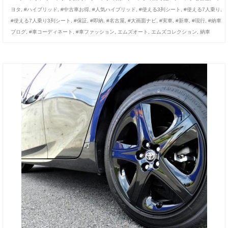
ヨタ
,
#ハイブリッド
,
#中古車お得
,
#人気ハイブリッド
,
#使える3列シート
,
#使える7人乗り
,
#使える7人乗り3列シート
,
#保証
,
#即納
,
#名古屋
,
#大画面ナビ
,
#実車
,
#新車
,
#現行
,
#納車
ブログ
,
#車コーディネート
,
#車ファッション
,
エムズオート
,
エムズコレクション
,
納車