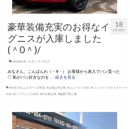
18
豪華装備充実のお得なイ
6月 2021
グニスが入庫しました
(＾0＾)/
posted in:
スタッフブログ
みなさん、こんばんわ（・∀・） お客様から差入でパン貰った
♡ 私がパン好きなのを …
続きを見る
#SUV
,
#エムズオート3号店
,
#お得な中古車
,
#コンパクトSUV
,
#コンパクトクロスオーバー
SUV
,
#ハイブリッドSUV
,
#中古車お得
,
#厳選下取り車