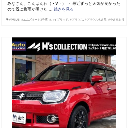
みなさん、こんばんわ（・∀・） ・ 最近ずっと天気が良かった
ので既に梅雨が明けた …
続きを見る
#PRIUS
,
#エムズオート3号店
,
#ハイブリッド
,
#プリウス
,
#プリウス名古屋
,
#中古車お得