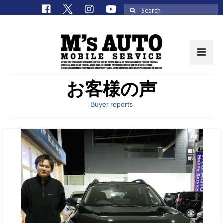
Search
for:
お客様の声
取扱車種一覧
Buyer reports
在庫車 / パーツ
在庫車一覧
M’sCollectionパーツ一覧
エムズオート
M’sCollection
エムズオートとは