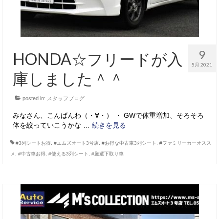
9
HONDA☆フリードが入
5月 2021
庫しました＾＾
posted in:
スタッフブログ
みなさん、こんばんわ（・∀・） ・ GWで体重増加、そろそろ
体を絞っていこうかな …
続きを見る
#3列シートお得
,
#エムズオート3号店
,
#お得な中古車3列シート
,
#ファミリーカーオスス
メ
,
#中古車お得
,
#使える3列シート
,
#厳選下取り車