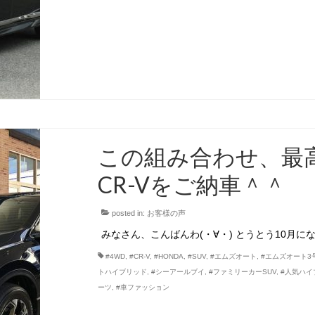
この組み合わせ、最
CR-Vをご納車＾＾
posted in:
お客様の声
みなさん、こんばんわ(・∀・) とうとう10月に
#4WD
,
#CR-V
,
#HONDA
,
#SUV
,
#エムズオート
,
#エムズオート3
トハイブリッド
,
#シーアールブイ
,
#ファミリーカーSUV
,
#人気ハイ
ーツ
,
#車ファッション