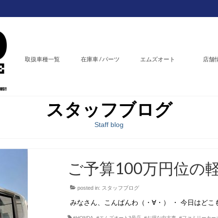
取扱車種一覧
在庫車 / パーツ
エムズオート
店舗
スタッフブログ
Staff blog
ご予算100万円位の
posted in:
スタッフブログ
みなさん、こんばんわ（・∀・） ・ 今日はど
#HONDA
,
#エムズオート3号店
,
#お得な中古車
,
#ファミリーカー