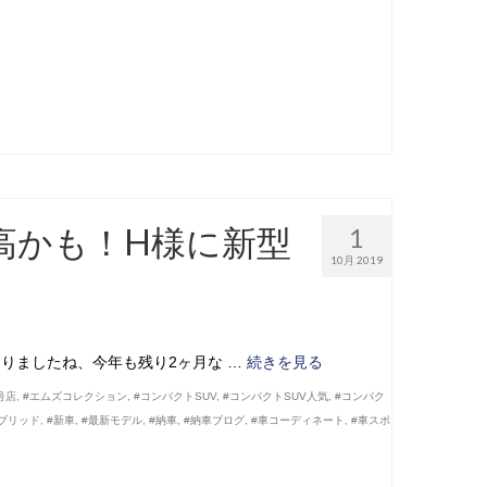
高かも！H様に新型
1
10月 2019
なりましたね、今年も残り2ヶ月な …
続きを見る
号店
,
#エムズコレクション
,
#コンパクトSUV
,
#コンパクトSUV人気
,
#コンパク
ブリッド
,
#新車
,
#最新モデル
,
#納車
,
#納車ブログ
,
#車コーディネート
,
#車スポ