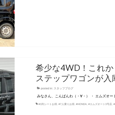
希少な4WD！これ
ステップワゴンが入庫
posted in:
スタッフブログ
みなさん、こんばんわ（・∀・） ・ エムズオー
#3列シートお得
,
#7人乗りお得
,
#HONDA
,
#エムズオート3号店
,