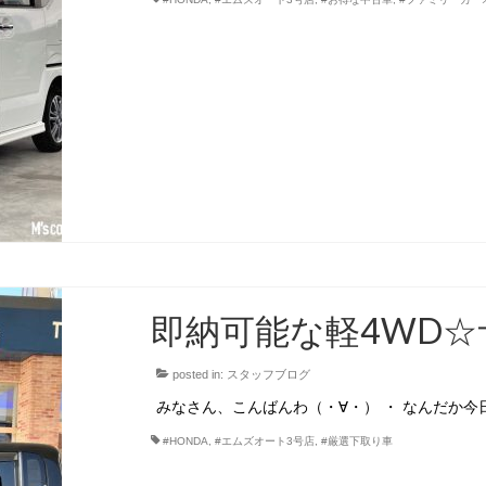
即納可能な軽4WD☆
posted in:
スタッフブログ
みなさん、こんばんわ（・∀・） ・ なんだか
#HONDA
,
#エムズオート3号店
,
#厳選下取り車