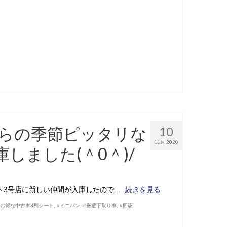
からの季節ピッタリな
10
11月 2020
しました(＾0＾)/
ト3号店に新しい仲間が入庫したので …
続きを見る
#お得な中古車3列シート
,
#ミニバン
,
#厳選下取り車
,
#四駆