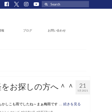
Search
for:
情報
ブログ
お問い合わせ
軽をお探しの方へ＾＾
21
5月 2021
こもかしこも雨でしたね～まぁ梅雨です …
続きを見る
オススメ
,
#ホンダ
,
#中古車お得
,
#厳選下取り車