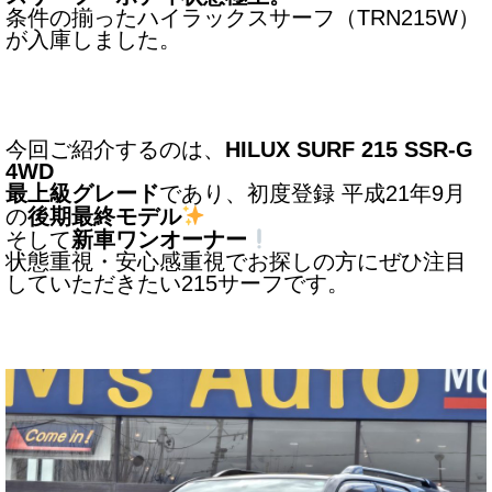
条件の揃ったハイラックスサーフ（TRN215W）
サービス・保証
が入庫しました。
買取のご案内
店舗情報
今回ご紹介するのは、
HILUX SURF 215 SSR-G
店舗情報
4WD
最上級グレード
であり、初度登録 平成21年9月
会社概要
の
後期最終モデル
そして
新車ワンオーナー
トップメッセージ
状態重視・安心感重視でお探しの方にぜひ注目
していただきたい215サーフです。
スタッフ紹介
ブログ
イベント
ニュース
スタッフブログ