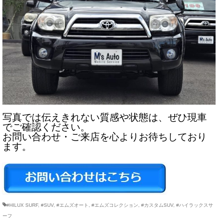
写真では伝えきれない質感や状態は、ぜひ現車
でご確認ください。
お問い合わせ・ご来店を心よりお待ちしており
ます。
#HILUX SURF
,
#SUV
,
#エムズオート
,
#エムズコレクション
,
#カスタムSUV
,
#ハイラックスサ
ーフ