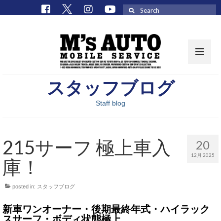
Search
for:
スタッフブログ
取扱車種一覧
Staff blog
在庫車 / パーツ
在庫車一覧
215サーフ 極上車入
20
M’sCollectionパーツ一覧
12月 2025
庫！
エムズオート
posted in:
スタッフブログ
M’sCollection
新車ワンオーナー・後期最終年式・ハイラック
エムズオートとは
スサーフ・ボディ状態極上。