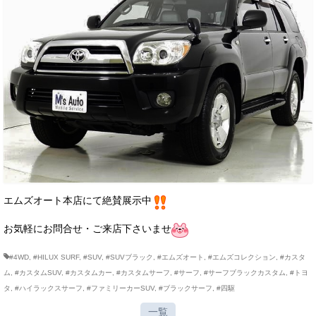
エムズオート本店にて絶賛展示中
お気軽にお問合せ・ご来店下さいませ
#4WD
,
#HILUX SURF
,
#SUV
,
#SUVブラック
,
#エムズオート
,
#エムズコレクション
,
#カスタ
ム
,
#カスタムSUV
,
#カスタムカー
,
#カスタムサーフ
,
#サーフ
,
#サーフブラックカスタム
,
#トヨ
タ
,
#ハイラックスサーフ
,
#ファミリーカーSUV
,
#ブラックサーフ
,
#四駆
一覧