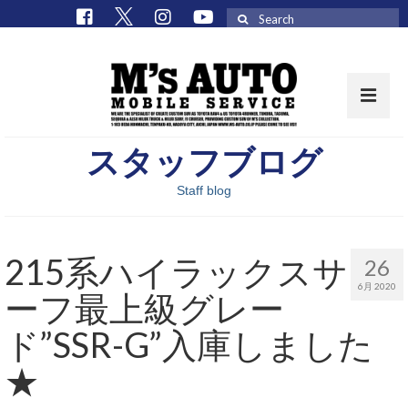
Search
for:
スタッフブログ
取扱車種一覧
Staff blog
在庫車 / パーツ
在庫車一覧
215系ハイラックスサ
26
M’sCollectionパーツ一覧
6月 2020
ーフ最上級グレー
エムズオート
ド”SSR-G”入庫しました
M’sCollection
★
エムズオートとは