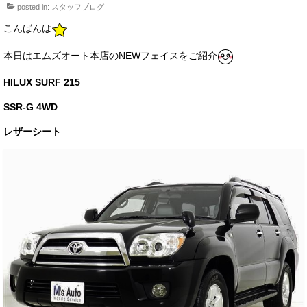
posted in:
スタッフブログ
サービス・保証
こんばんは
買取のご案内
本日はエムズオート本店のNEWフェイスをご紹介
店舗情報
HILUX SURF 215
店舗情報
SSR-G 4WD
会社概要
レザーシート
トップメッセージ
スタッフ紹介
ブログ
イベント
ニュース
スタッフブログ