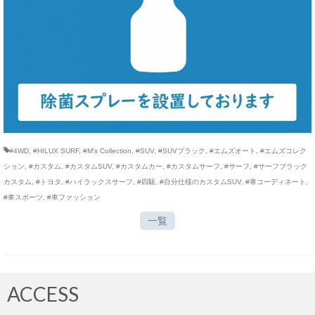
#4WD
,
#HILUX SURF
,
#M’s Collection
,
#SUV
,
#SUVブラック
,
#エムズオート
,
#エムズコレク
ション
,
#カスタム
,
#カスタムSUV
,
#カスタムカー
,
#カスタムサーフ
,
#サーフ
,
#サーフブラック
カスタム
,
#トヨタ
,
#ハイラックスサーフ
,
#四駆
,
#自分仕様のカスタムSUV
,
#車コーディネート
,
#車スポーツ
,
#車ファッション
一覧
ACCESS