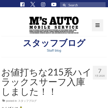
Search
for:
スタッフブログ
取扱車種一覧
Staff blog
在庫車 / パーツ
在庫車一覧
お値打ちな215系ハイ
7
M’sCollectionパーツ一覧
7月 2020
ラックスサーフ入庫
エムズオート
しました！！
M’sCollection
posted in:
スタッフブログ
エムズオートとは