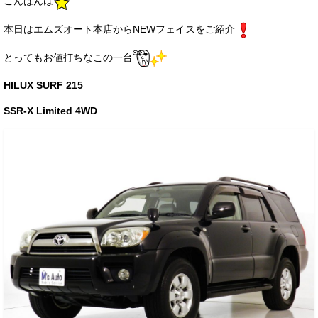
こんばんは
サービス・保証
本日はエムズオート本店からNEWフェイスをご紹介
買取のご案内
とってもお値打ちなこの一台
店舗情報
HILUX SURF 215
店舗情報
SSR-X Limited 4WD
会社概要
トップメッセージ
スタッフ紹介
ブログ
イベント
ニュース
スタッフブログ