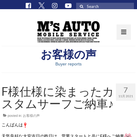
Search
for:
お客様の声
取扱車種一覧
Buyer reports
在庫車 / パーツ
在庫車一覧
F様仕様に染まったカ
7
M’sCollectionパーツ一覧
11月 2021
スタムサーフご納車♪
エムズオート
posted in:
お客様の声
M’sCollection
こんばんは
エムズオートとは
天気良好な大安吉日の昨日は、営業スタートと共にF様へご納車