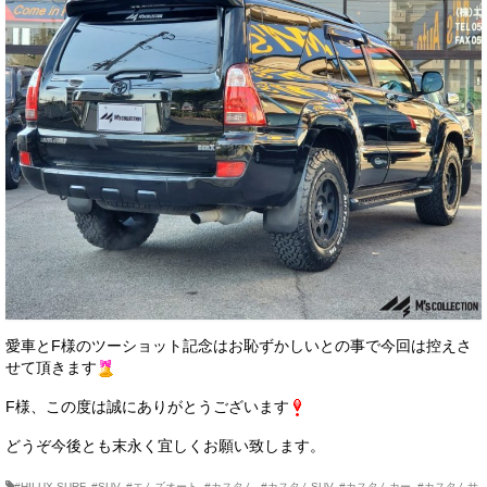
愛車とF様のツーショット記念はお恥ずかしいとの事で今回は控えさ
せて頂きます
F様、この度は誠にありがとうございます
どうぞ今後とも末永く宜しくお願い致します。
#HILUX SURF
,
#SUV
,
#エムズオート
,
#カスタム
,
#カスタムSUV
,
#カスタムカー
,
#カスタムサ