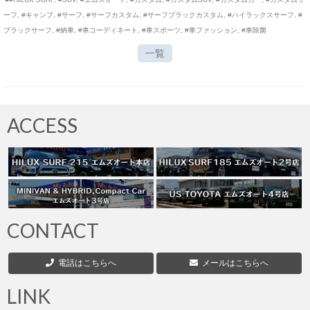
ーフ
,
#キャンプ
,
#サーフ
,
#サーフカスタム
,
#サーフブラックカスタム
,
#ハイラックスサーフ
,
#
ブラックサーフ
,
#納車
,
#車コーディネート
,
#車スポーツ
,
#車ファッション
,
#車除菌
一覧
ACCESS
CONTACT
電話はこちらへ
メールはこちらへ
LINK