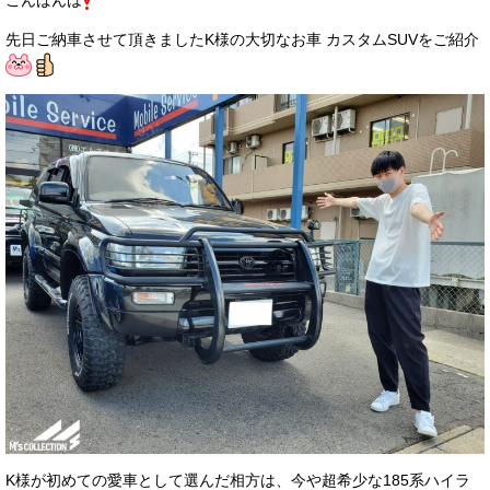
こんばんは
サービス・保証
先日ご納車させて頂きましたK様の大切なお車 カスタムSUVをご紹介
買取のご案内
店舗情報
店舗情報
会社概要
トップメッセージ
スタッフ紹介
ブログ
イベント
ニュース
スタッフブログ
K様が初めての愛車として選んだ相方は、今や超希少な185系ハイラ