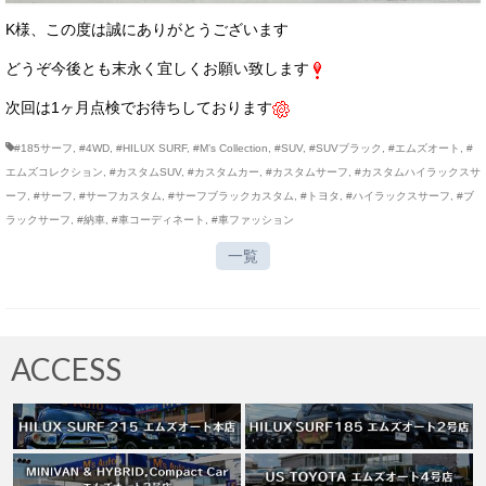
K様、この度は誠にありがとうございます
どうぞ今後とも末永く宜しくお願い致します
次回は1ヶ月点検でお待ちしております
#185サーフ
,
#4WD
,
#HILUX SURF
,
#M’s Collection
,
#SUV
,
#SUVブラック
,
#エムズオート
,
#
エムズコレクション
,
#カスタムSUV
,
#カスタムカー
,
#カスタムサーフ
,
#カスタムハイラックスサ
ーフ
,
#サーフ
,
#サーフカスタム
,
#サーフブラックカスタム
,
#トヨタ
,
#ハイラックスサーフ
,
#ブ
ラックサーフ
,
#納車
,
#車コーディネート
,
#車ファッション
一覧
ACCESS