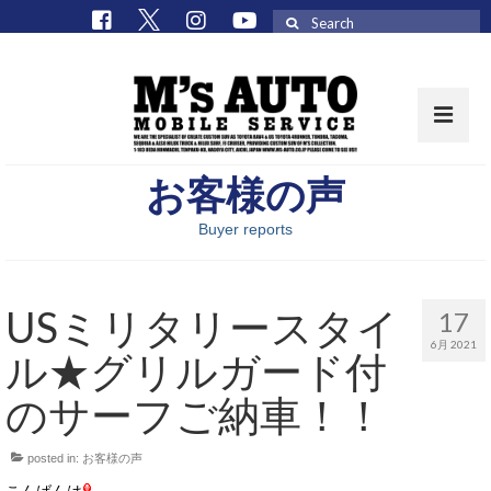
Search
for:
お客様の声
取扱車種一覧
Buyer reports
在庫車 / パーツ
在庫車一覧
USミリタリースタイ
17
M’sCollectionパーツ一覧
6月 2021
ル★グリルガード付
エムズオート
のサーフご納車！！
M’sCollection
posted in:
お客様の声
エムズオートとは