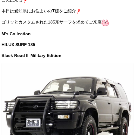
こんばんは
サービス・保証
本日は愛知県にお住まいのT様をご紹介
買取のご案内
ゴリッとカスタムされた185系サーフを求めてご来店
店舗情報
M’s Collection
店舗情報
HILUX SURF 185
会社概要
Black RoadⅡ Military Edition
トップメッセージ
スタッフ紹介
ブログ
イベント
ニュース
スタッフブログ