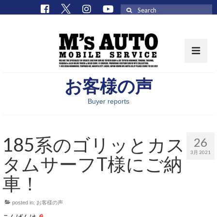
Search
for:
お客様の声
取扱車種一覧
Buyer reports
在庫車 / パーツ
在庫車一覧
185系のゴリッとカス
26
M’sCollectionパーツ一覧
3月 2021
タムサーフT様にご納
エムズオート
車！
M’sCollection
posted in:
お客様の声
エムズオートとは