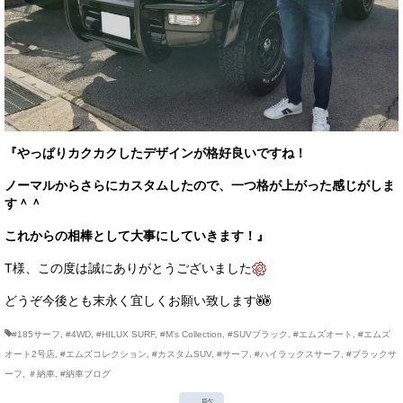
『やっぱりカクカクしたデザインが格好良いですね！
ノーマルからさらにカスタムしたので、一つ格が上がった感じがしま
す＾＾
これからの相棒として大事にしていきます！』
T様、この度は誠にありがとうございました
どうぞ今後とも末永く宜しくお願い致します
#185サーフ
,
#4WD
,
#HILUX SURF
,
#M’s Collection
,
#SUVブラック
,
#エムズオート
,
#エムズ
オート2号店
,
#エムズコレクション
,
#カスタムSUV
,
#サーフ
,
#ハイラックスサーフ
,
#ブラックサ
ーフ
,
＃納車
,
#納車ブログ