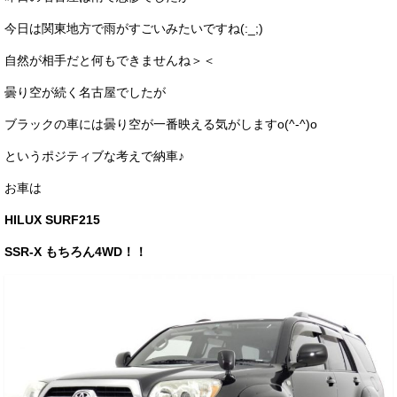
サービス・保証
今日は関東地方で雨がすごいみたいですね(:_;)
買取のご案内
自然が相手だと何もできませんね＞＜
店舗情報
曇り空が続く名古屋でしたが
ブラックの車には曇り空が一番映える気がしますo(^-^)o
店舗情報
というポジティブな考えで納車♪
会社概要
お車は
トップメッセージ
HILUX SURF215
スタッフ紹介
SSR-X もちろん4WD！！
ブログ
イベント
ニュース
スタッフブログ