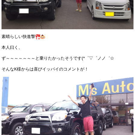
素晴らしい快進撃
本人曰く、
ず～～～～～～～と乗りたかったそうです(*゜▽゜ノノ゛☆
そんなK様からは喜びイッパイのコメントが！