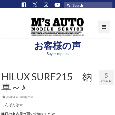
Search
for:
お客様の声
取扱車種一覧
Buyer reports
在庫車 / パーツ
在庫車一覧
HILUX SURF215 納
5
M’sCollectionパーツ一覧
9月 2013
車～♪
エムズオート
posted in:
お客様の声
M’sCollection
こんばんは☆
エムズオートとは
昨日の名古屋は雨で悲惨でしたが