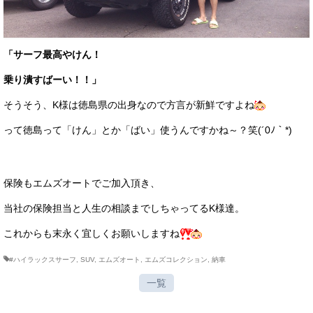
「サーフ最高やけん！
乗り潰すばーい！！」
そうそう、K様は徳島県の出身なので方言が新鮮ですよね
って徳島って「けん」とか「ばい」使うんですかね～？笑(´0ﾉ｀*)
保険もエムズオートでご加入頂き、
当社の保険担当と人生の相談までしちゃってるK様達。
これからも末永く宜しくお願いしますね
#ハイラックスサーフ
,
SUV
,
エムズオート
,
エムズコレクション
,
納車
一覧