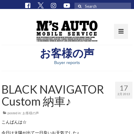
Search
for:
お客様の声
取扱車種一覧
Buyer reports
在庫車 / パーツ
在庫車一覧
BLACK NAVIGATOR
17
M’sCollectionパーツ一覧
2月 2013
Custom 納車♪
エムズオート
posted in:
お客様の声
M’sCollection
こんばんは☆
エムズオートとは
今日は太陽が出て一日良いお天気でした♪