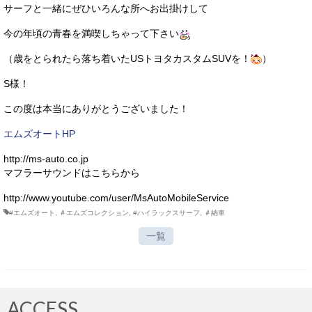
サーフと一緒にぜひいろんな所へお出掛けして
今の年頃の青春を満喫しちゃって下さい
（歳をとられたら落ち着いたUSトヨタカスタムSUVを！
）
S様！
この度は本当にありがとうございました！
エムズオートHP
http://ms-auto.co.jp
マフラーサウンドはこちらから
http://www.youtube.com/user/MsAutoMobileService
#エムズオート
,
＃エムズコレクション
,
#ハイラックスサーフ
,
＃納車
一覧
ACCESS