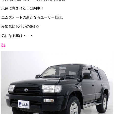
サービス・保証
天気に恵まれた日は納車！
買取のご案内
エムズオートの新たなるユーザー様は、
店舗情報
愛知県にお住いのS様☆
気になる車は・・・
店舗情報
会社概要
トップメッセージ
スタッフ紹介
ブログ
イベント
ニュース
スタッフブログ