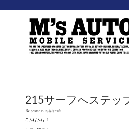
215サーフへステッ
posted in:
お客様の声
こんばんは！