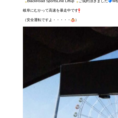
BlackRoad SportsLine Liftup
ご成約頂きました
W
岐阜にむかって高速を暴走中です
（安全運転ですよ・・・・・
）