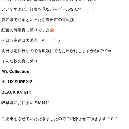
サービス・保証
いいですよね、紅葉を見ながらビールなんて・・・
買取のご案内
愛知県で紅葉といったら豊田市の香嵐渓！！
店舗情報
紅葉の時期真っ盛りですよ
今日も高速は大渋滞 A=´、｀=)ゞ
店舗情報
明日は定休日なので香嵐渓にでもお出かけしますかねo(^-^)o
会社概要
そんな秋の真っ盛り
トップメッセージ
M’s Collection
スタッフ紹介
HILUX SURF215
ブログ
BLACK KNIGHT
イベント
岐阜県にお住まいのＭ様に
ニュース
ご納車をさせていただきましたのでご紹介させて頂きます＾０＾
スタッフブログ