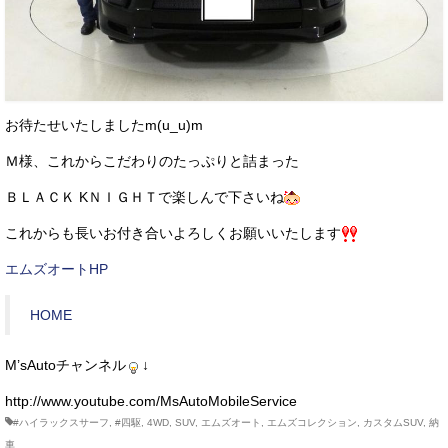
お待たせいたしましたm(u_u)m
Ｍ様、これからこだわりのたっぷりと詰まった
ＢＬＡＣＫ KＮＩＧＨＴで楽しんで下さいね
これからも長いお付き合いよろしくお願いいたします
エムズオートHP
HOME
M’sAutoチャンネル
↓
http://www.youtube.com/MsAutoMobileService
#ハイラックスサーフ
,
#四駆
,
4WD
,
SUV
,
エムズオート
,
エムズコレクション
,
カスタムSUV
,
納
車