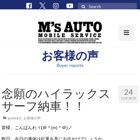
Search
for:
お客様の声
取扱車種一覧
Buyer reports
在庫車 / パーツ
在庫車一覧
念願のハイラックス
24
M’sCollectionパーツ一覧
11月 2013
サーフ納車！！
エムズオート
posted in:
お客様の声
M’sCollection
皆様、こんばんわヾ(＠＾(∞)＾＠)ノ
エムズオートとは
昨日、今日の連休は紅葉を見にお出かけでしょうか。