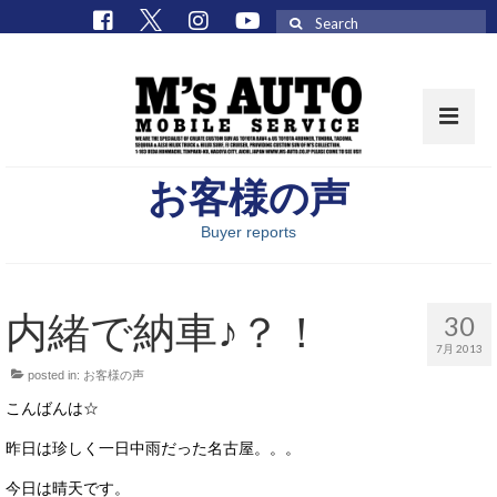
Search
for:
お客様の声
取扱車種一覧
Buyer reports
在庫車 / パーツ
在庫車一覧
内緒で納車♪？！
30
M’sCollectionパーツ一覧
7月 2013
posted in:
お客様の声
エムズオート
こんばんは☆
M’sCollection
昨日は珍しく一日中雨だった名古屋。。。
エムズオートとは
今日は晴天です。