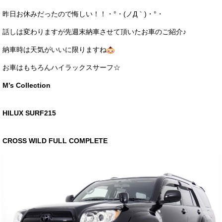
サービス・保証
昨日お休みだったので悔しい！！・°・(ノД｀)・°・
買取のご案内
話しは変わりますが先週末納車させて頂いたお車のご紹介♪
店舗情報
納車時は天気がいいに限りますね
お車はもちろんハイラックスサーフ☆
店舗情報
M’s Collection
会社概要
トップメッセージ
HILUX SURF215
スタッフ紹介
CROSS WILD FULL COMPLETE
ブログ
イベント
ニュース
スタッフブログ