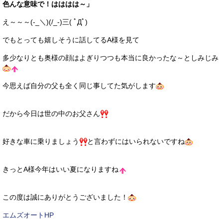
色んな意味で！
はははは～」
え～～～(-_＼)(/_-)三( ﾟДﾟ)
でもとっても嬉しそうに話してるA様を見て
多少なりとも奥様の顔はよぎりつつも本当に良かったな～としみじみ
今思えば自分の父も全く同じ事してた気がします
だから今日は世の中のお父さん
好きな車に乗りましょう
と言わずにはいられないですね
きっとA様今年はいい夏になりますね
この度は誠にありがとうございました！
エムズオートHP