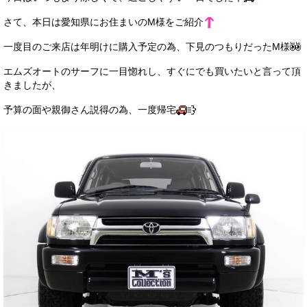
サービス・保証
さて、本日は愛知県にお住まいのM様をご紹介
買取のご案内
一度目のご来店は年明けに購入予定の為、下見のつもりだったM様
店舗情報
エムズオートのサーフに一目惚れし、すぐにでも買いたいと言って頂
きましたが、
店舗情報
予算の面や親御さん説得の為、一度帰宅
会社概要
トップメッセージ
スタッフ紹介
ブログ
イベント
ニュース
スタッフブログ