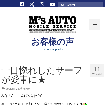
Search
for:
お客様の声
取扱車種一覧
Buyer reports
在庫車 / パーツ
在庫車一覧
一目惚れしたサーフ
11
M’sCollectionパーツ一覧
9月 2016
が愛車に★
エムズオート
posted in:
お客様の声
M’sCollection
みなさん、こんばんは(^-^)/
エムズオートとは
今日はいつもより涼しくて、過ごしやすい一日でしたネ