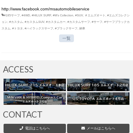
http://www.facebook.com/msautomobileservice
#185サーフ
,
#4WD
,
#HILUX SURF
,
#M’s Collection
,
#SUV
,
＃エムズオート
,
#エムズコレクシ
ョン
,
#カスタム
,
#カスタムSUV
,
#カスタムカー
,
#カスタムサーフ
,
#サーフ
,
#サーフブラックカ
スタム
,
#トヨタ
,
#ハイラックスサーフ
,
#ブラックサーフ
,
納車
一覧
ACCESS
CONTACT
電話はこちらへ
メールはこちらへ