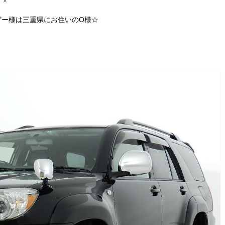
＾＾
ザー様は三重県にお住いのO様☆