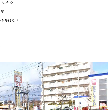
の1台☆
☆笑
ンを受け取り
☆