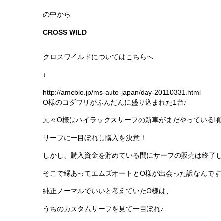
の中から
CROSS WILD
クロスワイルドについてはこちらへ
↓
http://ameblo.jp/ms-auto-japan/day-20110331.html
O様のコダワリがふんだんに盛り込まれた1台♪
元々O様はハイラックスサーフの新車がまだやっている頃
サーフに一目ぼれし購入を決意！
しかし、購入資金を貯めている間にサーフの販売は終了
そこで縁あってエムズオートとO様が出会った訳なんで
純正ノーマルでいいと考えていたO様は、
うちのカスタムサーフを見て一目ぼれ♪