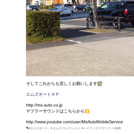
そしてこれからも宜しくお願いします
エムズオートＨＰ
http://ms-auto.co.jp
マフラーサウンドはこちらから
http://www.youtube.com/user/MsAutoMobileService
#エムズオート
,
＃エムズコレクション
,
#ハイラックスサーフ
,
＃納車