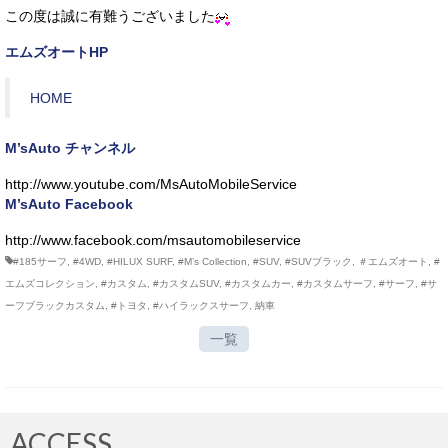
この度は誠に有難うございました
エムズオートHP
HOME
M’sAuto チャンネル
http://www.youtube.com/MsAutoMobileService
M’sAuto Facebook
http://www.facebook.com/msautomobileservice
#185サーフ
,
#4WD
,
#HILUX SURF
,
#M’s Collection
,
#SUV
,
#SUVブラック
,
＃エムズオート
,
#
エムズコレクション
,
#カスタム
,
#カスタムSUV
,
#カスタムカー
,
#カスタムサーフ
,
#サーフ
,
#サ
ーフブラックカスタム
,
#トヨタ
,
#ハイラックスサーフ
,
納車
一覧
ACCESS