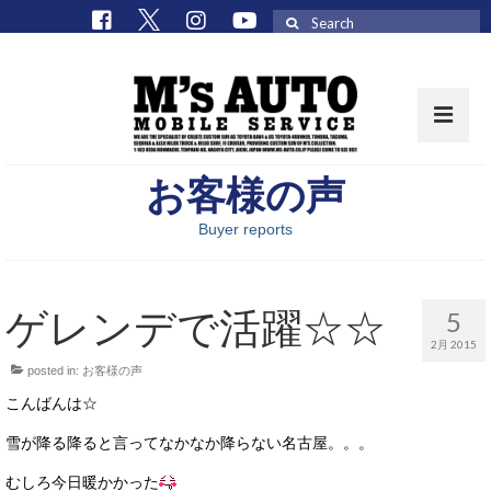
Search
for:
お客様の声
取扱車種一覧
Buyer reports
在庫車 / パーツ
在庫車一覧
ゲレンデで活躍☆☆
5
M’sCollectionパーツ一覧
2月 2015
posted in:
お客様の声
エムズオート
こんばんは☆
M’sCollection
雪が降る降ると言ってなかなか降らない名古屋。。。
エムズオートとは
むしろ今日暖かかった