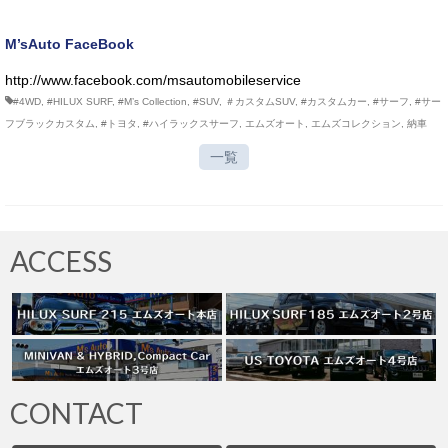
M’sAuto FaceBook
http://www.facebook.com/msautomobileservice
#4WD
,
#HILUX SURF
,
#M’s Collection
,
#SUV
,
＃カスタムSUV
,
#カスタムカー
,
#サーフ
,
#サー
フブラックカスタム
,
#トヨタ
,
#ハイラックスサーフ
,
エムズオート
,
エムズコレクション
,
納車
一覧
ACCESS
CONTACT