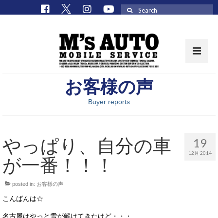
Search
for:
お客様の声
取扱車種一覧
Buyer reports
在庫車 / パーツ
在庫車一覧
やっぱり、自分の車
19
M’sCollectionパーツ一覧
12月 2014
が一番！！！
エムズオート
posted in:
お客様の声
M’sCollection
こんばんは☆
エムズオートとは
名古屋はやっと雪が解けてきたけど・・・