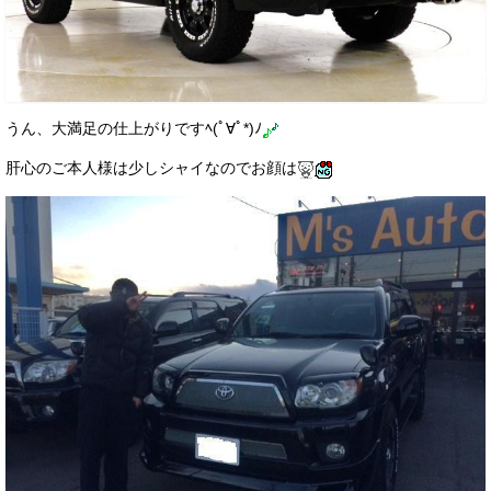
うん、大満足の仕上がりですﾍ(ﾟ∀ﾟ*)ﾉ
肝心のご本人様は少しシャイなのでお顔は