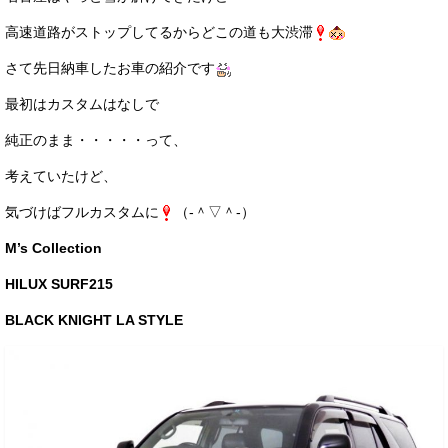
サービス・保証
高速道路がストップしてるからどこの道も大渋滞
買取のご案内
さて先日納車したお車の紹介です
店舗情報
最初はカスタムはなしで
純正のまま・・・・・って、
店舗情報
考えていたけど、
会社概要
気づけばフルカスタムに
（‐＾▽＾‐）
トップメッセージ
M’s Collection
スタッフ紹介
HILUX SURF215
ブログ
BLACK KNIGHT LA STYLE
イベント
ニュース
スタッフブログ