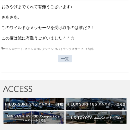
おみやげまでくれて有難うございます♪
さあさあ、
このワイルドなメッセージを受け取るのは誰だ？！
この度は誠に有難うございました＾＾☆
#エムズオート
,
＃エムズコレクション
,
#ハイラックスサーフ
,
＃納車
一覧
ACCESS