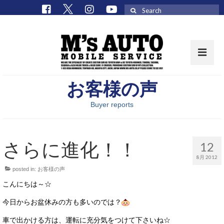
Search
for:
お客様の声
取扱車種一覧
Buyer reports
在庫車 / パーツ
在庫車一覧
さらに進化！！
12
M’sCollectionパーツ一覧
8月 2012
posted in:
お客様の声
エムズオート
こんにちは～☆
M’sCollection
今日からお盆休みの方も多いのでは？
エムズオートとは
車で出かける方は、運転に充分気をつけて下さいね☆