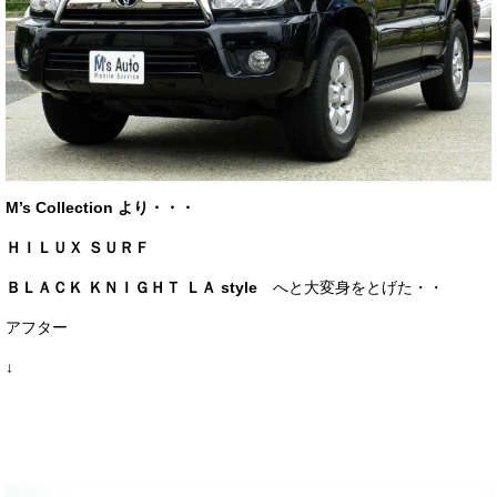
お客様の声
お問い合わせ
メールフォーム
電話はこちら
M’s Collection より・・・
ＨＩＬＵＸ ＳＵＲＦ
ＢＬＡＣＫ ＫＮＩＧＨＴ ＬＡ style
へと大変身をとげた・・
アフター
↓