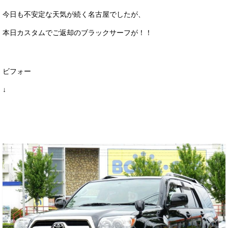
サービス・保証
今日も不安定な天気が続く名古屋でしたが、
買取のご案内
本日カスタムでご返却のブラックサーフが！！
店舗情報
ビフォー
店舗情報
↓
会社概要
トップメッセージ
スタッフ紹介
ブログ
イベント
ニュース
スタッフブログ