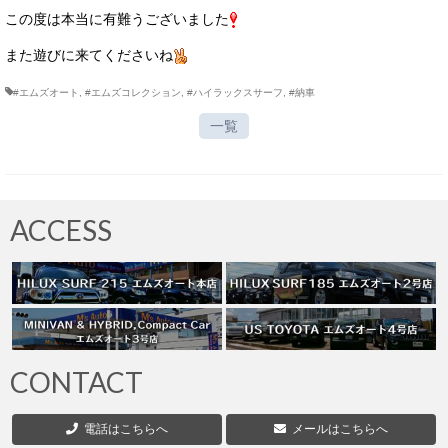
この度は本当に有難うございました
また遊びに来てくださいね
#エムズオート
,
#エムズコレクション
,
#ハイラックスサーフ
,
#納車
一覧
ACCESS
CONTACT
電話はこちらへ
メールはこちらへ