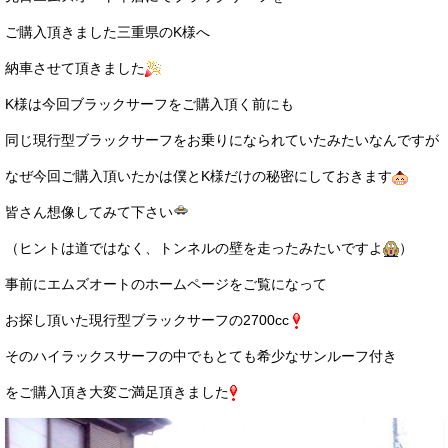
サービス・保証
ご購入頂きました三重県のK様へ
買取のご案内
納車させて頂きました
店舗情報
K様は今回ブラックサーフをご購入頂く前にも
同じ現行型ブラックサーフをお乗りになられていたみたいなんですが
店舗情報
なぜ今回ご購入頂いたかは僕とK様だけの秘密にしておきます
会社概要
皆さん想像してみて下さい
トップメッセージ
（ヒントは道ではなく、トンネルの壁を走ったみたいですよ
）
スタッフ紹介
事前にエムズオートのホームページをご覧になって
ブログ
お探し頂いた現行型ブラックサーフの2700cc
イベント
そのハイラックスサーフの中でもとても希少なサンルーフ付き
ニュース
をご購入頂き大変ご満足頂きました
スタッフブログ