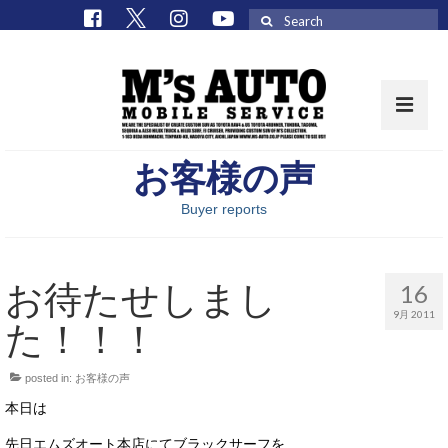
Search
for:
お客様の声
取扱車種一覧
Buyer reports
在庫車 / パーツ
在庫車一覧
お待たせしまし
16
M’sCollectionパーツ一覧
9月 2011
た！！！
エムズオート
posted in:
お客様の声
M’sCollection
本日は
エムズオートとは
先日エムズオート本店にてブラックサーフを