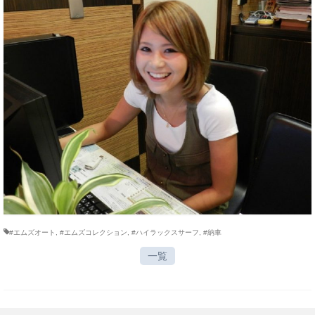
#エムズオート
,
#エムズコレクション
,
#ハイラックスサーフ
,
#納車
一覧