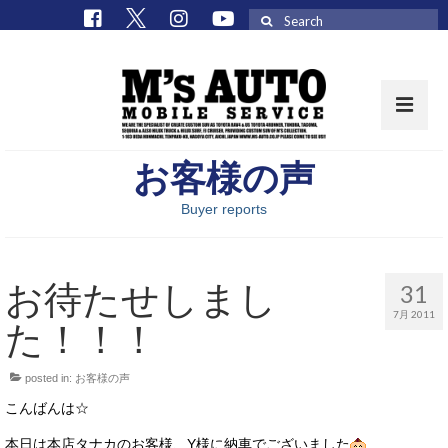
Search
for:
お客様の声
取扱車種一覧
Buyer reports
在庫車 / パーツ
在庫車一覧
お待たせしまし
31
M’sCollectionパーツ一覧
7月 2011
た！！！
エムズオート
posted in:
お客様の声
M’sCollection
こんばんは☆
エムズオートとは
本日は本店タナカのお客様、Y様に納車でございました