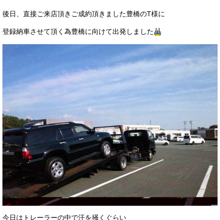
サービス・保証
後日、直接ご来店頂きご成約頂きました豊橋のT様に
買取のご案内
登録納車させて頂く為豊橋に向けて出発しました
店舗情報
店舗情報
会社概要
トップメッセージ
スタッフ紹介
ブログ
イベント
ニュース
スタッフブログ
今日はトレーラーの中で汗を掻くぐらい