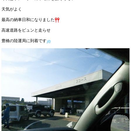
お客様の声
天気がよく
お問い合わせ
最高の納車日和になりました
メールフォーム
高速道路をビュンと走らせ
豊橋の陸運局に到着です
電話はこちら