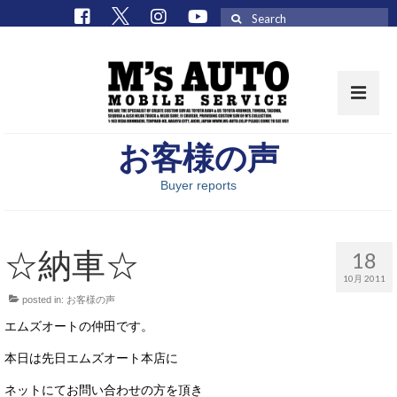
Search
for:
お客様の声
取扱車種一覧
Buyer reports
在庫車 / パーツ
在庫車一覧
☆納車☆
18
M’sCollectionパーツ一覧
10月 2011
posted in:
お客様の声
エムズオート
エムズオートの仲田です。
M’sCollection
本日は先日エムズオート本店に
エムズオートとは
ネットにてお問い合わせの方を頂き