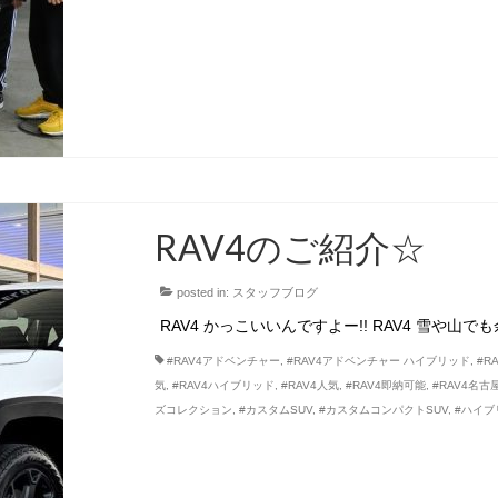
RAV4のご紹介☆
posted in:
スタッフブログ
RAV4 かっこいいんですよー!! RAV4 雪や山で
#RAV4アドベンチャー
,
#RAV4アドベンチャー ハイブリッド
,
#R
気
,
#RAV4ハイブリッド
,
#RAV4人気
,
#RAV4即納可能
,
#RAV4名古
ズコレクション
,
#カスタムSUV
,
#カスタムコンパクトSUV
,
#ハイブ