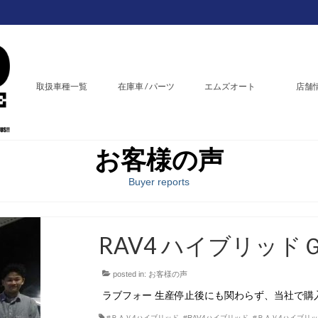
取扱車種一覧
在庫車 / パーツ
エムズオート
店舗
お客様の声
Buyer reports
RAV4 ハイブリッド
posted in:
お客様の声
ラブフォー 生産停止後にも関わらず、当社で購
#ＲＡＶ4ハイブリッド
,
#RAV4ハイブリッド
,
#ＲＡＶ4ハイブリ