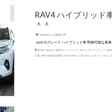
RAV4 ハイブリッド
＾＾
posted in:
お客様の声
rav4 Gグレード ハイブリッド車 即納可能な
#4WD
,
#RAV4
,
#RAV4ハイブリッド
,
#ＲＡＶ4ハイブリッド
,
#R
古屋
,
#RAV4特別仕様車
,
#SUV
,
#SUｖお得
,
#エムズオート
,
#エム