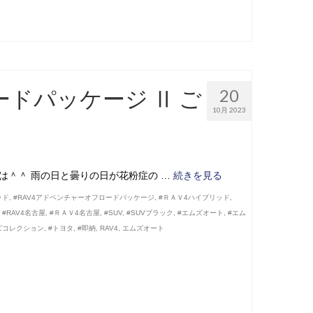
ロードパッケージ Ⅱ ご
20
10月 2023
は＾＾ 雨の日と曇りの日が花粉症の …
続きを見る
ッド
,
#RAV4アドベンチャーオフロードパッケージ
,
#ＲＡＶ4ハイブリッド
,
,
#RAV4名古屋
,
#ＲＡＶ4名古屋
,
#SUV
,
#SUVブラック
,
#エムズオート
,
#エム
ズコレクション
,
#トヨタ
,
#即納
,
RAV4
,
エムズオート