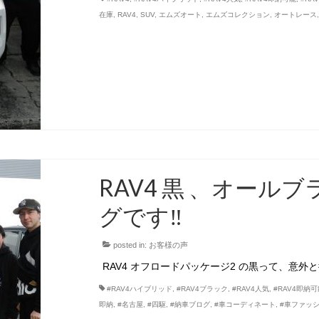
在庫
,
RAV4
,
SUV
,
エムズオート
,
エムズコレクション
,
オートレース
RAV4 黒 、オール
グです‼
posted in:
お客様の声
RAV4 オフロードパッケージ2 の黒って、意
#RAV4ハイブリッド
,
#RAV4ブラック
,
#RAV4人気
,
#RAV4即納
即納
,
#名古屋
,
#四駆
,
#納車ブログ
,
#車コーディネート
,
#車ファッ