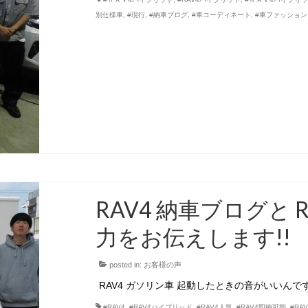
別仕様車
,
#現行
,
#納車ブログ
,
#車コーディネート
,
#車ファッション
RAV4 納車ブログと 
力をお伝えします!!
posted in:
お客様の声
RAV4 ガソリン車 起動したときの音がいいんです!
#RAV4
,
#RAV4ハイブリッド
,
#RAV4人気
,
#RAV4即納可能
,
#RA