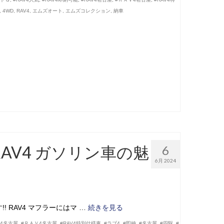
,
4WD
,
RAV4
,
エムズオート
,
エムズコレクション
,
納車
RAV4 ガソリン車の魅
6
6月 2024
! RAV4 マフラーにはマ …
続きを見る
V4名古屋
,
#ＲＡＶ4名古屋
,
#RAV4特別仕様車
,
#ラブ4
,
#即納
,
#名古屋
,
#四駆
,
#