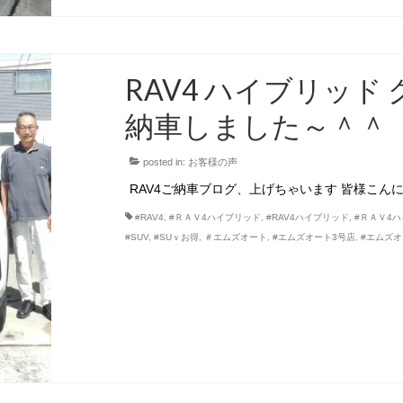
RAV4 ハイブリッド グ
納車しました～＾＾
posted in:
お客様の声
RAV4ご納車ブログ、上げちゃいます 皆様こんに
#RAV4
,
#ＲＡＶ4ハイブリッド
,
#RAV4ハイブリッド
,
#ＲＡＶ4
#SUV
,
#SUｖお得
,
＃エムズオート
,
#エムズオート3号店
,
#エムズ