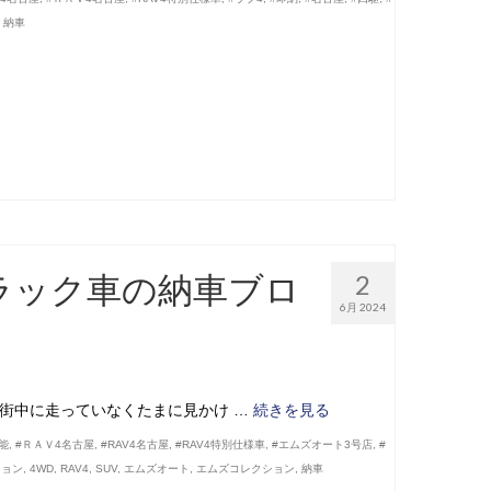
,
納車
ブラック車の納車ブロ
2
6月 2024
外と街中に走っていなくたまに見かけ …
続きを見る
可能
,
#ＲＡＶ4名古屋
,
#RAV4名古屋
,
#RAV4特別仕様車
,
#エムズオート3号店
,
#
ション
,
4WD
,
RAV4
,
SUV
,
エムズオート
,
エムズコレクション
,
納車