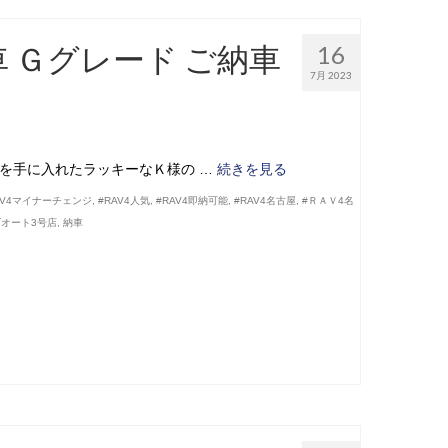
車 Ｇグレード ご納車
16
7月 2023
新車を手に入れたラッキーなＫ様の …
続きを見る
AV4マイナーチェンジ
,
#RAV4人気
,
#RAV4即納可能
,
#RAV4名古屋
,
#ＲＡＶ4名
ズオート3号店
,
納車