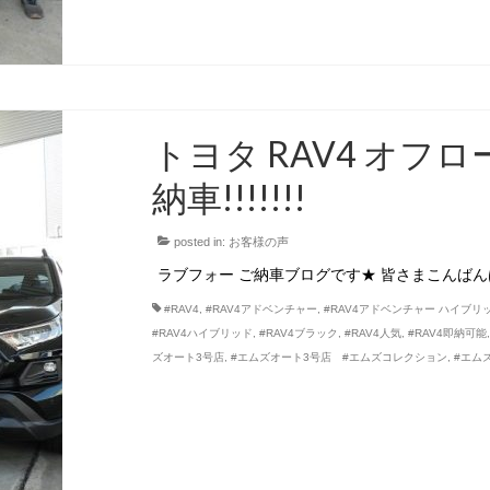
トヨタ RAV4 オフ
納車!!!!!!!
posted in:
お客様の声
ラブフォー ご納車ブログです★ 皆さまこんばん
#RAV4
,
#RAV4アドベンチャー
,
#RAV4アドベンチャー ハイブリ
#RAV4ハイブリッド
,
#RAV4ブラック
,
#RAV4人気
,
#RAV4即納可能
ズオート3号店
,
#エムズオート3号店 #エムズコレクション
,
#エム