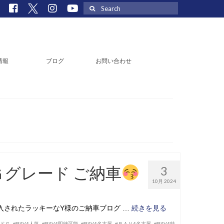
Search
for:
情報
ブログ
お問い合わせ
Ｇグレード ご納車
3
10月 2024
入されたラッキーなY様のご納車ブログ …
続きを見る
ッドＧ
,
#RAV4人気
,
#RAV4即納可能
,
#RAV4名古屋
,
#ＲＡＶ4名古屋
,
#RAV4特