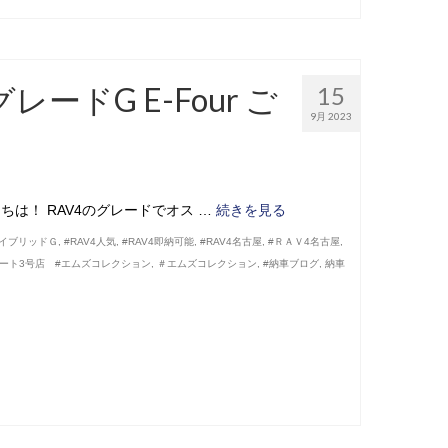
レードG E-Four ご
15
9月 2023
ちは！ RAV4のグレードでオス …
続きを見る
ハイブリッドＧ
,
#RAV4人気
,
#RAV4即納可能
,
#RAV4名古屋
,
#ＲＡＶ4名古屋
,
オート3号店 #エムズコレクション
,
＃エムズコレクション
,
#納車ブログ
,
納車