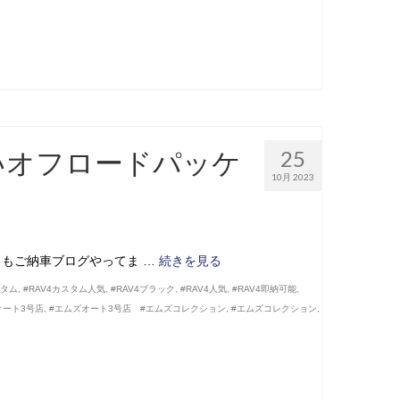
ついオフロードパッケ
25
10月 2023
、本日もご納車ブログやってま …
続きを見る
スタム
,
#RAV4カスタム人気
,
#RAV4ブラック
,
#RAV4人気
,
#RAV4即納可能
,
オート3号店
,
#エムズオート3号店 #エムズコレクション
,
#エムズコレクション
,