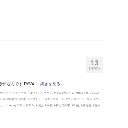
13
2月 2024
も余裕なんです RAV4 …
続きを見る
AV4アドベンチャーオフロードパッケージ
,
#RAV4カスタム
,
#RAV4カスタム人
屋
,
#RAV4特別仕様車
,
#アウトドア
,
#エムズオート
,
#エムズオート3号店
,
#エム
リッド
,
#ハイブリッドSUV
,
#保証
,
#内装
,
#初めての車
,
#即納
,
#名古屋
,
#在庫