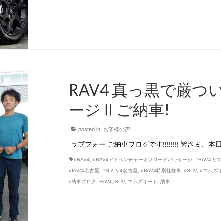
RAV4 真っ黒で厳
ージⅡご納車!
posted in:
お客様の声
ラブフォー ご納車ブログです!!!!!!!! 皆さま
#RAV4
,
#RAV4アドベンチャーオフロードパッケージ
,
#RAV4カ
#RAV4名古屋
,
#ＲＡＶ4名古屋
,
#RAV4特別仕様車
,
#SUV
,
#エムズ
#納車ブログ
,
RAV4
,
SUV
,
エムズオート
,
納車