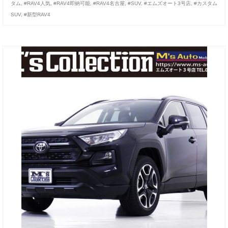
タム
,
#RAV4人気
,
#RAV4即納可能
,
#RAV4名古屋
,
#SUV
,
#エムズオート3号店
,
#カスタム
お客様の声
SUV
,
#新型RAV4
お問い合わせ
メールフォーム
電話はこちら