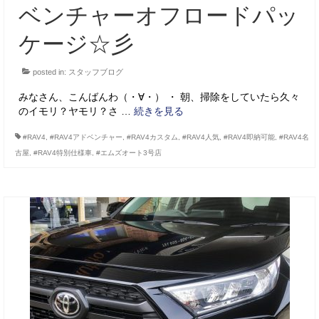
ベンチャーオフロードパッ
ケージ☆彡
posted in:
スタッフブログ
みなさん、こんばんわ（・∀・） ・ 朝、掃除をしていたら久々
のイモリ？ヤモリ？さ …
続きを見る
#RAV4
,
#RAV4アドベンチャー
,
#RAV4カスタム
,
#RAV4人気
,
#RAV4即納可能
,
#RAV4名
古屋
,
#RAV4特別仕様車
,
#エムズオート3号店