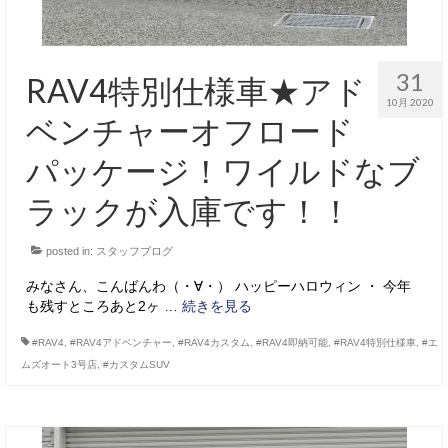
31
RAV4特別仕様車★アド
10月 2020
ベンチャーオフロード
パッケージ！ワイルドなブ
ラックが入庫です！！
posted in:
スタッフブログ
みなさん、こんばんわ（・∀・） ハッピーハロウィン ・ 今年
も残すところあと2ヶ …
続きを見る
#RAV4
,
#RAV4アドベンチャー
,
#RAV4カスタム
,
#RAV4即納可能
,
#RAV4特別仕様車
,
#エ
ムズオート3号店
,
#カスタムSUV