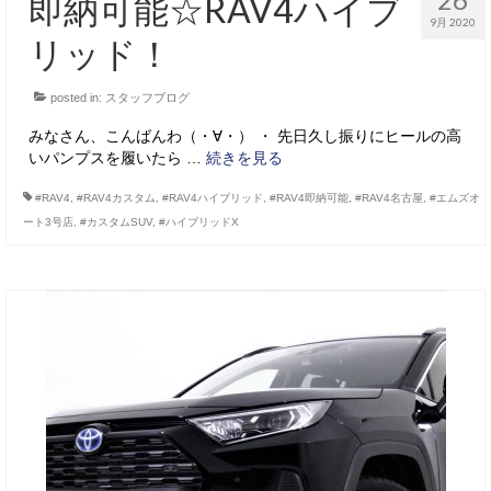
即納可能☆RAV4ハイブ
9月 2020
リッド！
posted in:
スタッフブログ
みなさん、こんばんわ（・∀・） ・ 先日久し振りにヒールの高
いパンプスを履いたら …
続きを見る
#RAV4
,
#RAV4カスタム
,
#RAV4ハイブリッド
,
#RAV4即納可能
,
#RAV4名古屋
,
#エムズオ
ート3号店
,
#カスタムSUV
,
#ハイブリッドX