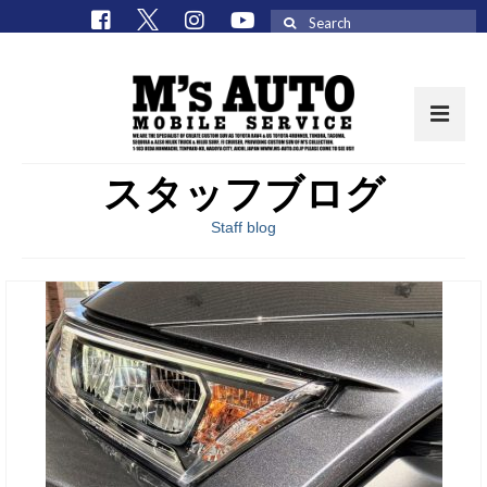
Search
for:
スタッフブログ
取扱車種一覧
Staff blog
在庫車 / パーツ
在庫車一覧
M’sCollectionパーツ一覧
エムズオート
M’sCollection
エムズオートとは