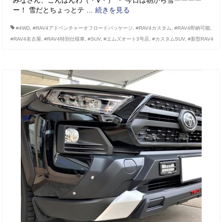
みなさん、こんばんわ（・∀・） ・ 今日は朝から雪ーーーー
ー！ 雪だとちょっとテ …
続きを見る
#4WD
,
#RAV4アドベンチャーオフロードパッケージ
,
#RAV4カスタム
,
#RAV4即納可能
,
#RAV4名古屋
,
#RAV4特別仕様車
,
#SUV
,
#エムズオート3号店
,
#カスタムSUV
,
#新型RAV4