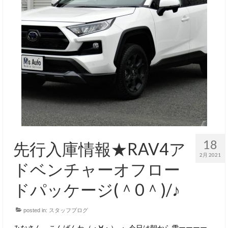
18
先行入庫情報★RAV4ア
2月 2021
ドベンチャーオフロー
ドパッケージ(＾0＾)/♪
posted in:
スタッフブログ