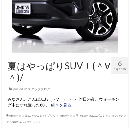
6
夏はやっぱりSUV！(＾∀
8月 2020
＾)/
posted in:
スタッフブログ
みなさん、こんばんわ（・∀・） ・ ・ 昨日の夜、ウォーキン
グ中にすれ違った80 …
続きを見る
#RAV4カスタム
,
#RAV4ハイブリッド
,
#RAV4名古屋
,
#SUV
,
#エムズコレクション
,
#カス
タムSUV
,
#ハイブリッドX