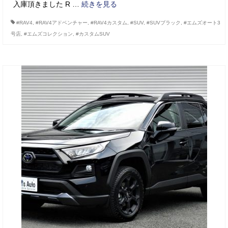
入庫頂きました R …
続きを見る
#RAV4
,
#RAV4アドベンチャー
,
#RAV4カスタム
,
#SUV
,
#SUVブラック
,
#エムズオート3
号店
,
#エムズコレクション
,
#カスタムSUV