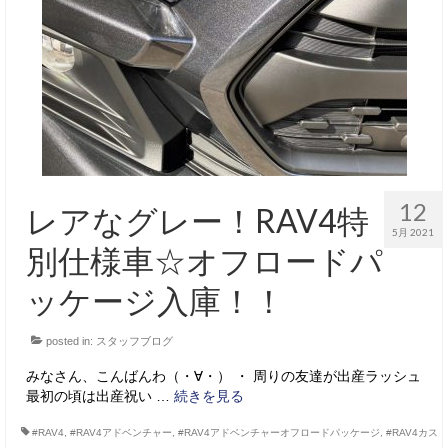
サービス・保証
買取のご案内
店舗情報
店舗情報
会社概要
12
レアなグレー！RAV4特
トップメッセージ
5月 2021
別仕様車☆オフロードパ
スタッフ紹介
ッケージ入庫！！
ブログ
posted in:
スタッフブログ
イベント
みなさん、こんばんわ（・∀・） ・ 周りの友達が出産ラッシュ
ニュース
最初の頃は出産祝い …
続きを見る
スタッフブログ
#RAV4
,
#RAV4アドベンチャー
,
#RAV4アドベンチャーオフロードパッケージ
,
#RAV4カス