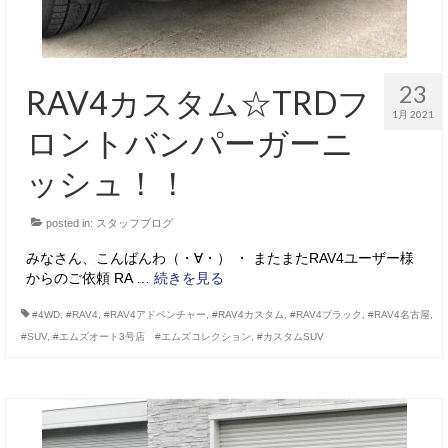
23
RAV4カスタム☆TRDフ
1月 2021
ロントバンパーガーニ
ッシュ！！
posted in:
スタッフブログ
みなさん、こんばんわ（・∀・） ・ またまたRAV4ユーザー様
からのご依頼 RA …
続きを見る
#4WD
,
#RAV4
,
#RAV4アドベンチャー
,
#RAV4カスタム
,
#RAV4ブラック
,
#RAV4名古屋
,
#SUV
,
#エムズオート3号店 #エムズコレクション
,
#カスタムSUV