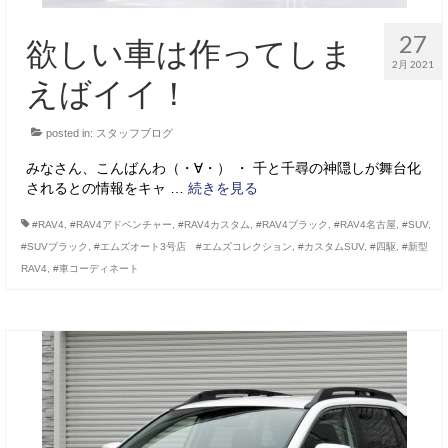
27
欲しい車は作ってしま
2月 2021
えばイイ！
posted in:
スタッフブログ
みなさん、こんばんわ（・∀・） ・ 千と千尋の神隠しが舞台化
されるとの情報をキャ …
続きを見る
#RAV4
,
#RAV4アドベンチャー
,
#RAV4カスタム
,
#RAV4ブラック
,
#RAV4名古屋
,
#SUV
,
#SUVブラック
,
#エムズオート3号店 #エムズコレクション
,
#カスタムSUV
,
#四駆
,
#新型
RAV4
,
#車コーディネート