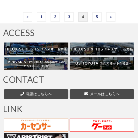
投
«
1
2
3
4
5
»
稿
ACCESS
の
ペ
ー
ジ
CONTACT
送
電話はこちらへ
メールはこちらへ
り
LINK