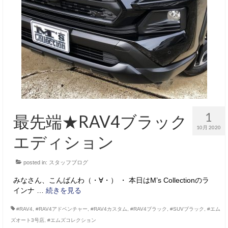
1
最先端★RAV4ブラック
10月 2020
エディション
posted in:
スタッフブログ
みなさん、こんばんわ（・∀・） ・ 本日はM’s Collectionのラ
インナ …
続きを見る
#RAV4
,
#RAV4アドベンチャー
,
#RAV4カスタム
,
#RAV4ブラック
,
#SUVブラック
,
#エム
ズオート3号店
,
#エムズコレクション