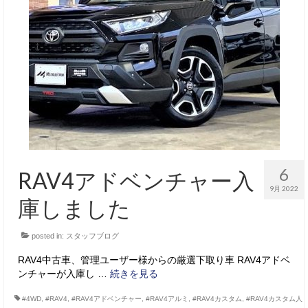
6
RAV4アドベンチャー入
9月 2022
庫しました
posted in:
スタッフブログ
RAV4中古車、管理ユーザー様からの厳選下取り車 RAV4アドベ
ンチャーが入庫し …
続きを見る
#4WD
,
#RAV4
,
#RAV4アドベンチャー
,
#RAV4アルミ
,
#RAV4カスタム
,
#RAV4カスタム人