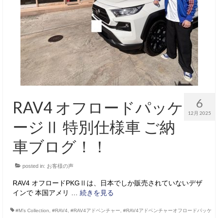
サービス・保証
買取のご案内
店舗情報
店舗情報
会社概要
6
RAV4 オフロードパッケ
トップメッセージ
12月 2025
ージⅡ 特別仕様車 ご納
スタッフ紹介
車ブログ！！
ブログ
posted in:
お客様の声
イベント
RAV4 オフロードPKGⅡは、日本でしか販売されていないデザ
ニュース
インで 本国アメリ …
続きを見る
スタッフブログ
#M’s Collection
,
#RAV4
,
#RAV4アドベンチャー
,
#RAV4アドベンチャーオフロードパッケ