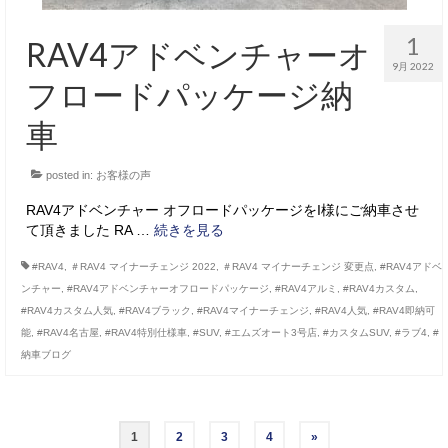
1
RAV4アドベンチャーオ
9月 2022
フロードパッケージ納
車
posted in:
お客様の声
RAV4アドベンチャー オフロードパッケージをI様にご納車させ
て頂きました RA …
続きを見る
#RAV4
,
＃RAV4 マイナーチェンジ 2022
,
＃RAV4 マイナーチェンジ 変更点
,
#RAV4アドベ
ンチャー
,
#RAV4アドベンチャーオフロードパッケージ
,
#RAV4アルミ
,
#RAV4カスタム
,
#RAV4カスタム人気
,
#RAV4ブラック
,
#RAV4マイナーチェンジ
,
#RAV4人気
,
#RAV4即納可
能
,
#RAV4名古屋
,
#RAV4特別仕様車
,
#SUV
,
#エムズオート3号店
,
#カスタムSUV
,
#ラブ4
,
#
納車ブログ
投
1
2
3
4
»