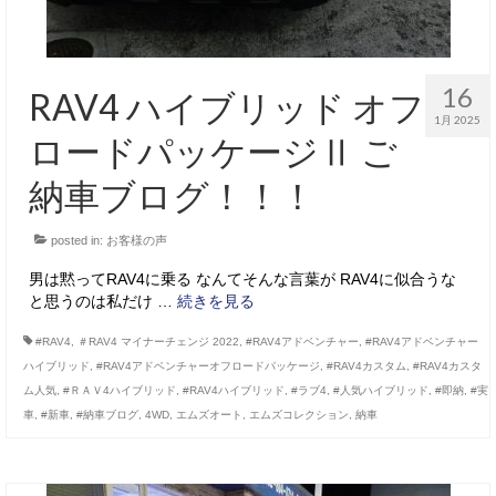
16
RAV4 ハイブリッド オフ
1月 2025
ロードパッケージⅡ ご
納車ブログ！！！
posted in:
お客様の声
男は黙ってRAV4に乗る なんてそんな言葉が RAV4に似合うな
と思うのは私だけ …
続きを見る
#RAV4
,
＃RAV4 マイナーチェンジ 2022
,
#RAV4アドベンチャー
,
#RAV4アドベンチャー
ハイブリッド
,
#RAV4アドベンチャーオフロードパッケージ
,
#RAV4カスタム
,
#RAV4カスタ
ム人気
,
#ＲＡＶ4ハイブリッド
,
#RAV4ハイブリッド
,
#ラブ4
,
#人気ハイブリッド
,
#即納
,
#実
車
,
#新車
,
#納車ブログ
,
4WD
,
エムズオート
,
エムズコレクション
,
納車