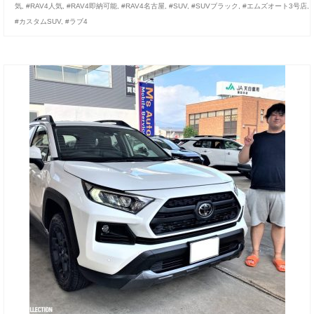
気
,
#RAV4人気
,
#RAV4即納可能
,
#RAV4名古屋
,
#SUV
,
#SUVブラック
,
#エムズオート3号店
,
#カスタムSUV
,
#ラブ4