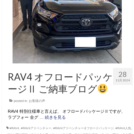
28
RAV4 オフロードパッケ
11月 2024
ージⅡ ご納車ブログ
posted in:
お客様の声
RAV4 特別仕様車と言えば、 オフロードパッケージⅡですが、
ラブフォー 全グ …
続きを見る
#RAV4
,
#RAV4アドベンチャー
,
#RAV4アドベンチャーオフロードパッケージ
,
#RAV4人気
,