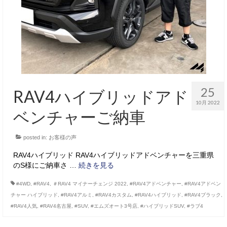
25
RAV4ハイブリッドアド
10月 2022
ベンチャーご納車
posted in:
お客様の声
RAV4ハイブリッド RAV4ハイブリッドアドベンチャーを三重県
のS様にご納車さ …
続きを見る
#4WD
,
#RAV4
,
＃RAV4 マイナーチェンジ 2022
,
#RAV4アドベンチャー
,
#RAV4アドベン
チャー ハイブリッド
,
#RAV4アルミ
,
#RAV4カスタム
,
#RAV4ハイブリッド
,
#RAV4ブラック
,
#RAV4人気
,
#RAV4名古屋
,
#SUV
,
#エムズオート3号店
,
#ハイブリッドSUV
,
#ラブ4