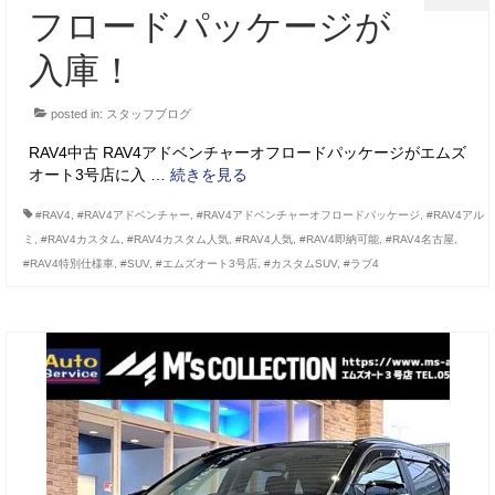
フロードパッケージが
入庫！
posted in:
スタッフブログ
RAV4中古 RAV4アドベンチャーオフロードパッケージがエムズ
オート3号店に入 …
続きを見る
#RAV4
,
#RAV4アドベンチャー
,
#RAV4アドベンチャーオフロードパッケージ
,
#RAV4アル
ミ
,
#RAV4カスタム
,
#RAV4カスタム人気
,
#RAV4人気
,
#RAV4即納可能
,
#RAV4名古屋
,
#RAV4特別仕様車
,
#SUV
,
#エムズオート3号店
,
#カスタムSUV
,
#ラブ4