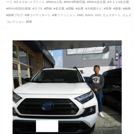
ージ
,
#ＲＡＶ4ハイブリッド
,
#RAV4人気
,
#RAV4即納可能
,
#RAV4名古屋
,
#ＲＡＶ4名古屋
,
お客様の声
#RAV4特別仕様車
,
#ラブ4
,
#即納
,
#名古屋
,
#四駆
,
#在庫
,
#大画面ナビ
,
#実車
,
#新車
,
#納車
,
#納車ブログ
,
#車コーディネート
,
#車ファッション
,
4WD
,
RAV4
,
SUV
,
エムズオート
,
エムズ
お問い合わせ
コレクション
,
納車
メールフォーム
電話はこちら