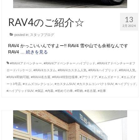
13
RAV4のご紹介☆
2月 2024
posted in:
スタッフブログ
RAV4 かっこいいんですよー!! RAV4 雪や山でも余裕なんです
RAV4 …
続きを見る
#RAV4アドベンチャー
,
#RAV4アドベンチャー ハイブリッド
,
#RAV4アドベンチャーオフ
ロードパッケージ
,
#RAV4カスタム
,
#RAV4カスタム人気
,
#RAV4ハイブリッド
,
#RAV4人気
,
#RAV4即納可能
,
#RAV4名古屋
,
#RAV4特別仕様車
,
#アウトドア
,
#エムズオート
,
#エムズオ
ート3号店
,
#エムズコレクション
,
#カスタムSUV
,
#カスタムコンパクトSUV
,
#ハイブリッド
,
#ハイブリッドSUV
,
#保証
,
#内装
,
#初めての車
,
#即納
,
#名古屋
,
#在庫