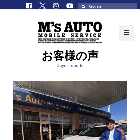
Search
for:
お客様の声
取扱車種一覧
Buyer reports
在庫車 / パーツ
在庫車一覧
M’sCollectionパーツ一覧
エムズオート
M’sCollection
エムズオートとは