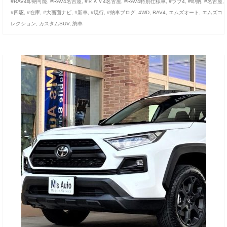
#RAV4即納可能
,
#RAV4名古屋
,
#ＲＡＶ4名古屋
,
#RAV4特別仕様車
,
#ラブ4
,
#即納
,
#名古屋
,
#四駆
,
#在庫
,
#大画面ナビ
,
#新車
,
#現行
,
#納車ブログ
,
4WD
,
RAV4
,
エムズオート
,
エムズコ
レクション
,
カスタムSUV
,
納車