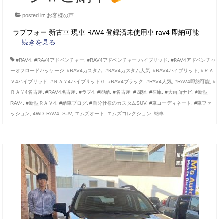
posted in:
お客様の声
ラブフォー 新古車 現車 RAV4 登録済未使用車 rav4 即納可能
…
続きを見る
#RAV4
,
#RAV4アドベンチャー
,
#RAV4アドベンチャー ハイブリッド
,
#RAV4アドベンチャ
ーオフロードパッケージ
,
#RAV4カスタム
,
#RAV4カスタム人気
,
#RAV4ハイブリッド
,
#ＲＡ
Ｖ4ハイブリッド
,
#ＲＡＶ4ハイブリッドＧ
,
#RAV4ブラック
,
#RAV4人気
,
#RAV4即納可能
,
#
ＲＡＶ4名古屋
,
#RAV4名古屋
,
#ラブ4
,
#即納
,
#名古屋
,
#四駆
,
#在庫
,
#大画面ナビ
,
#新型
RAV4
,
#新型ＲＡＶ4
,
#納車ブログ
,
#自分仕様のカスタムSUV
,
#車コーディネート
,
#車ファ
ッション
,
4WD
,
RAV4
,
SUV
,
エムズオート
,
エムズコレクション
,
納車