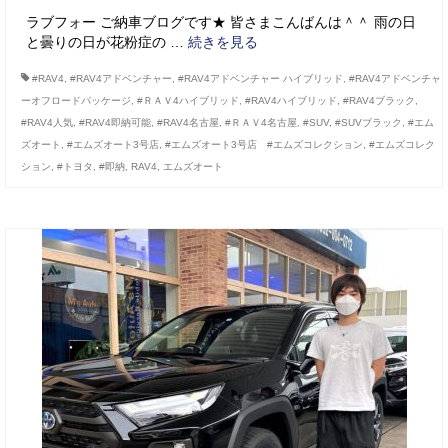
ラブフォー ご納車ブログです★ 皆さまこんばんは＾＾ 雨の日
と曇りの日が花粉症の …
続きを見る
#RAV4
,
#RAV4アドベンチャー
,
#RAV4アドベンチャー ハイブリッド
,
#RAV4アドベンチャ
ーオフロードパッケージ
,
#ＲＡＶ4ハイブリッド
,
#RAV4ハイブリッド
,
#RAV4ブラック
,
#RAV4人気
,
#RAV4即納可能
,
#RAV4名古屋
,
#ＲＡＶ4名古屋
,
#SUV
,
#SUVブラック
,
#エム
ズオート
,
#エムズオート3号店
,
#エムズオート3号店 #エムズコレクション
,
#エムズコレク
ション
,
#トヨタ
,
#即納
,
RAV4
,
エムズオート