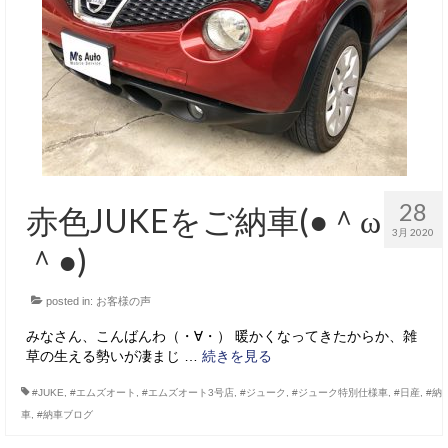
サービス・保証
買取のご案内
店舗情報
店舗情報
会社概要
28
赤色JUKEをご納車(●＾ω
トップメッセージ
3月 2020
＾●)
スタッフ紹介
posted in:
お客様の声
ブログ
みなさん、こんばんわ（・∀・） 暖かくなってきたからか、雑
イベント
草の生える勢いが凄まじ …
続きを見る
ニュース
#JUKE
,
#エムズオート
,
#エムズオート3号店
,
#ジューク
,
#ジューク特別仕様車
,
#日産
,
#納
車
,
#納車ブログ
スタッフブログ