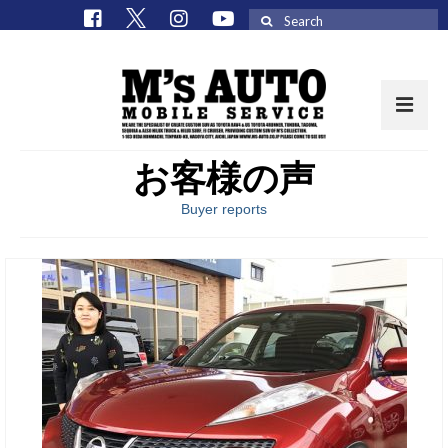
Search
for:
お客様の声
取扱車種一覧
Buyer reports
在庫車 / パーツ
在庫車一覧
M’sCollectionパーツ一覧
エムズオート
M’sCollection
エムズオートとは