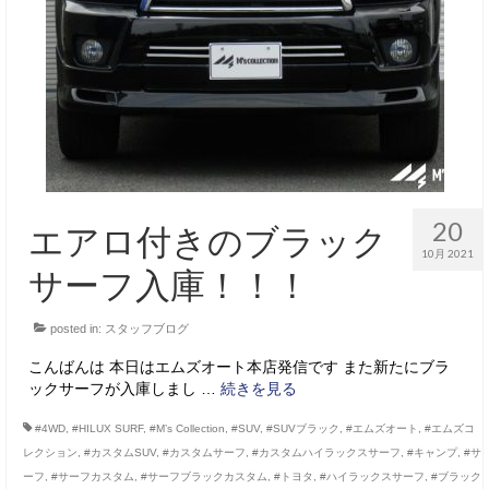
サービス・保証
買取のご案内
店舗情報
店舗情報
会社概要
20
エアロ付きのブラック
トップメッセージ
10月 2021
サーフ入庫！！！
スタッフ紹介
posted in:
スタッフブログ
ブログ
こんばんは 本日はエムズオート本店発信です また新たにブラ
イベント
ックサーフが入庫しまし …
続きを見る
ニュース
#4WD
,
#HILUX SURF
,
#M’s Collection
,
#SUV
,
#SUVブラック
,
#エムズオート
,
#エムズコ
レクション
,
#カスタムSUV
,
#カスタムサーフ
,
#カスタムハイラックスサーフ
,
#キャンプ
,
#サ
スタッフブログ
ーフ
,
#サーフカスタム
,
#サーフブラックカスタム
,
#トヨタ
,
#ハイラックスサーフ
,
#ブラック