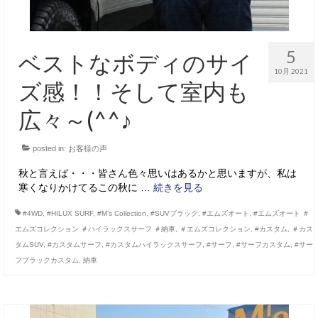
5
ベストなボディのサイ
10月 2021
ズ感！！そして室内も
広々～(^^♪
posted in:
お客様の声
秋と言えば・・・皆さん色々思いはあるかと思いますが、私は
寒くなりかけてるこの秋に …
続きを見る
#4WD
,
#HILUX SURF
,
#M’s Collection
,
#SUVブラック
,
#エムズオート
,
#エムズオート ＃
エムズコレクション ＃ハイラックスサーフ ＃納車
,
＃エムズコレクション
,
#カスタム
,
＃カス
タムSUV
,
#カスタムサーフ
,
#カスタムハイラックスサーフ
,
#サーフ
,
#サーフカスタム
,
#サー
フブラックカスタム
,
納車