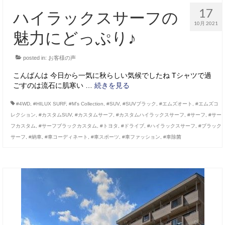
17
ハイラックスサーフの
10月 2021
魅力にどっぷり♪
posted in:
お客様の声
こんばんは 今日から一気に秋らしい気候でしたね Tシャツで過
ごすのは流石に肌寒い …
続きを見る
#4WD
,
#HILUX SURF
,
#M’s Collection
,
#SUV
,
#SUVブラック
,
#エムズオート
,
#エムズコ
レクション
,
#カスタムSUV
,
#カスタムサーフ
,
#カスタムハイラックスサーフ
,
#サーフ
,
#サー
フカスタム
,
#サーフブラックカスタム
,
#トヨタ
,
#ドライブ
,
#ハイラックスサーフ
,
#ブラック
サーフ
,
#納車
,
#車コーディネート
,
#車スポーツ
,
#車ファッション
,
#車除菌