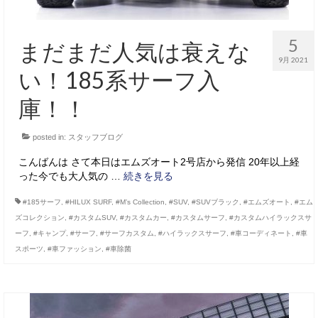
5
まだまだ人気は衰えな
9月 2021
い！185系サーフ入
庫！！
posted in:
スタッフブログ
こんばんは さて本日はエムズオート2号店から発信 20年以上経
った今でも大人気の …
続きを見る
#185サーフ
,
#HILUX SURF
,
#M’s Collection
,
#SUV
,
#SUVブラック
,
#エムズオート
,
#エム
ズコレクション
,
#カスタムSUV
,
#カスタムカー
,
#カスタムサーフ
,
#カスタムハイラックスサ
ーフ
,
#キャンプ
,
#サーフ
,
#サーフカスタム
,
#ハイラックスサーフ
,
#車コーディネート
,
#車
スポーツ
,
#車ファッション
,
#車除菌