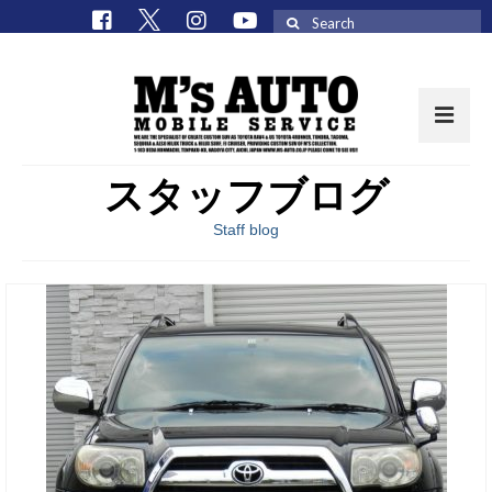
Search
for:
スタッフブログ
取扱車種一覧
Staff blog
在庫車 / パーツ
在庫車一覧
M’sCollectionパーツ一覧
エムズオート
M’sCollection
エムズオートとは