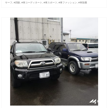
サーフ
,
#四駆
,
#車コーディネート
,
#車スポーツ
,
#車ファッション
,
#車除菌
お客様の声
お問い合わせ
メールフォーム
電話はこちら