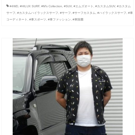
#4WD
,
#HILUX SURF
,
#M’s Collection
,
#SUV
,
#エムズオート
,
#カスタムSUV
,
#カスタム
サーフ
,
#カスタムハイラックスサーフ
,
#サーフ
,
#サーフカスタム
,
#ハイラックスサーフ
,
#車
コーディネート
,
#車スポーツ
,
#車ファッション
,
#車除菌