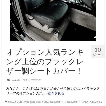
10
オプション人気ランキ
9月 2021
ング上位のブラックレ
ザー調シートカバー！
posted in:
スタッフブログ
みなさん、こんばんは 本日ご紹介させて頂くのはハイラックス
サーフのオプション人気 …
続きを見る
#HILUX SURF
,
#M’s Collection
,
#SUV
,
#エムズオート
,
#エムズオート4号店
,
#エムズコレ