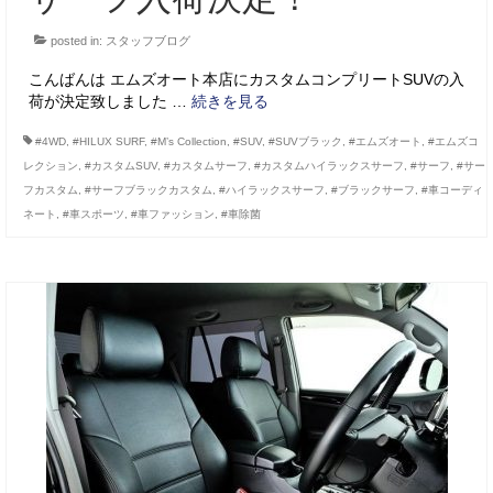
posted in:
スタッフブログ
こんばんは エムズオート本店にカスタムコンプリートSUVの入
荷が決定致しました …
続きを見る
#4WD
,
#HILUX SURF
,
#M’s Collection
,
#SUV
,
#SUVブラック
,
#エムズオート
,
#エムズコ
レクション
,
#カスタムSUV
,
#カスタムサーフ
,
#カスタムハイラックスサーフ
,
#サーフ
,
#サー
フカスタム
,
#サーフブラックカスタム
,
#ハイラックスサーフ
,
#ブラックサーフ
,
#車コーディ
ネート
,
#車スポーツ
,
#車ファッション
,
#車除菌