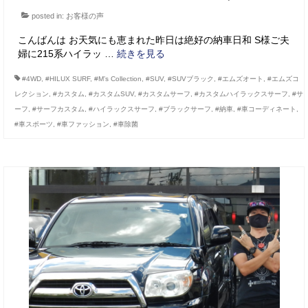
posted in:
お客様の声
こんばんは お天気にも恵まれた昨日は絶好の納車日和 S様ご夫
婦に215系ハイラッ …
続きを見る
#4WD
,
#HILUX SURF
,
#M’s Collection
,
#SUV
,
#SUVブラック
,
#エムズオート
,
#エムズコ
レクション
,
#カスタム
,
#カスタムSUV
,
#カスタムサーフ
,
#カスタムハイラックスサーフ
,
#サ
ーフ
,
#サーフカスタム
,
#ハイラックスサーフ
,
#ブラックサーフ
,
#納車
,
#車コーディネート
,
#車スポーツ
,
#車ファッション
,
#車除菌