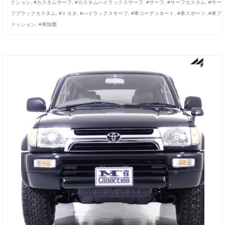
クション
,
#カスタムサーフ
,
#カスタムハイラックスサーフ
,
#サーフ
,
#サーフカスタム
,
#サー
フブラックカスタム
,
#トヨタ
,
#ハイラックスサーフ
,
#車コーディネート
,
#車スポーツ
,
#車フ
ァッション
,
#車除菌