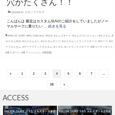
穴がたくさん！！
posted in:
スタッフブログ
こんばんは 最近はカスタムSUVのご紹介をしていましたがノー
マルサーフに乗りたい …
続きを見る
#HILUX SURF
,
#M’s Collection
,
#SUV
,
#エムズオート
,
#エムズコレクション
,
#カスタム
,
#
カスタムSUV
,
#カスタムカー
,
#カスタムサーフ
,
#カスタムハイラックスサーフ
,
#サーフ
,
#サ
ーフカスタム
,
#サーフブラックカスタム
,
#トヨタ
,
#ハイラックスサーフ
,
#車コーディネート
,
#車スポーツ
,
#車ファッション
,
#車除菌
投
«
1
2
3
4
5
6
7
…
稿
28
»
の
ACCESS
ペ
ー