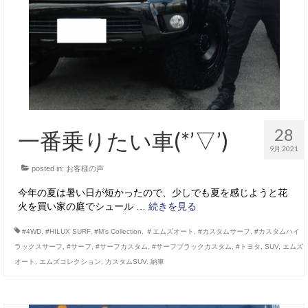
28
一番乗りたい車(*’▽’)
9月 2021
posted in:
お客様の声
今年の夏は暑い日が短かったので、少しでも夏を感じようと花
火を買い家の庭でシュール …
続きを見る
#4WD
,
#HILUX SURF
,
#M’s Collection
,
＃エムズオート
,
#カスタムサーフ
,
#カスタムハイ
ラックスサーフ
,
#サーフ
,
#サーフカスタム
,
#サーフブラックカスタム
,
#トヨタ
,
SUV
,
エムズ
オート
,
エムズコレクション
,
カスタムSUV
,
納車