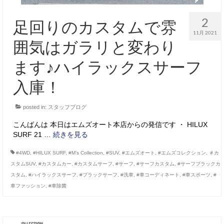
2
足回りのカスタムで雰
11月 2021
囲気はガラリと変わり
ます♪ハイラックスサーフ
入庫！
posted in:
スタッフブログ
こんばんは 本日はエムズオート本店からの発信です ・ HILUX
SURF 21 …
続きを見る
#4WD
,
#HILUX SURF
,
#M’s Collection
,
#SUV
,
#エムズオート
,
#エムズコレクション
,
＃カ
スタムSUV
,
#カスタムカー
,
#カスタムサーフ
,
#サーフ
,
#サーフカスタム
,
#サーフブラックカ
スタム
,
#ハイラックスサーフ
,
#ブラックサーフ
,
#洗車
,
#車コーディネート
,
#車スポーツ
,
#
車ファッション
,
#車除菌