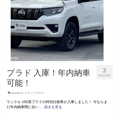
3
プラド 入庫！年内納車
12月 2022
可能！
posted in:
スタッフブログ
ランクル 150系プラドの特別仕様車が入庫しました！ 今ならま
だ年内納車間に合い …
続きを見る