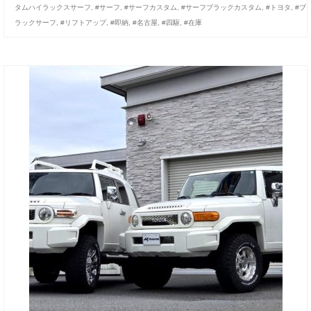
タムハイラックスサーフ
,
#サーフ
,
#サーフカスタム
,
#サーフブラックカスタム
,
#トヨタ
,
#ブ
お客様の声
ラックサーフ
,
#リフトアップ
,
#即納
,
#名古屋
,
#四駆
,
#在庫
お問い合わせ
メールフォーム
電話はこちら