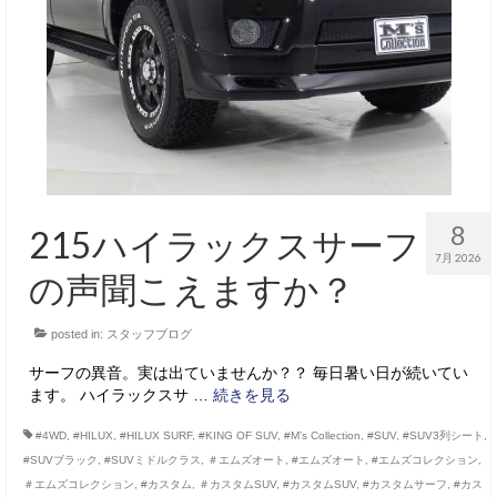
サービス・保証
買取のご案内
店舗情報
店舗情報
会社概要
8
215ハイラックスサーフ
トップメッセージ
7月 2026
の声聞こえますか？
スタッフ紹介
posted in:
スタッフブログ
ブログ
サーフの異音。実は出ていませんか？？ 毎日暑い日が続いてい
イベント
ます。 ハイラックスサ …
続きを見る
ニュース
#4WD
,
#HILUX
,
#HILUX SURF
,
#KING OF SUV
,
#M’s Collection
,
#SUV
,
#SUV3列シート
,
#SUVブラック
,
#SUVミドルクラス
,
＃エムズオート
,
#エムズオート
,
#エムズコレクション
,
スタッフブログ
＃エムズコレクション
,
#カスタム
,
＃カスタムSUV
,
#カスタムSUV
,
#カスタムサーフ
,
#カス