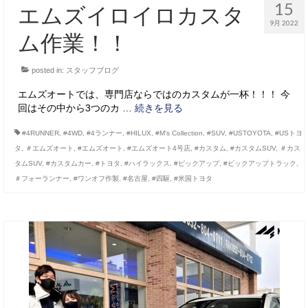
15
エムズイロイロカスタ
9月 2022
ム作業！！
posted in:
スタッフブログ
エムズオートでは、専門店ならではのカスタムが一杯！！！ 今
回はその中から3つのカ …
続きを見る
#4RUNNER
,
#4WD
,
#4ランナー
,
#HILUX
,
#M’s Collection
,
#SUV
,
#USTOYOTA
,
#USトヨ
タ
,
＃エムズオート
,
#エムズオート
,
#エムズオート4号店
,
#カスタム
,
#カスタムSUV
,
＃カス
タムSUV
,
#カスタムカー
,
#トヨタ
,
#ハイラックス
,
#ピックアップ
,
#ピックアップトラック
,
＃フォーランナー
,
#ワンオフ作製
,
#名古屋
,
#四駆
,
#米国トヨタ