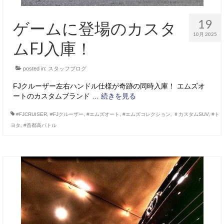
19
ゲームに登場のカスタ
10月 2025
ムFJ入庫！
posted in:
スタッフブログ
FJクルーザー左右ハンドル仕様が奇跡の同時入庫！ エムズオ
ートのカスタムブランド …
続きを見る
#FJCRUISER
,
#FJクルーザー
,
#エムズオート
,
#エムズコレクション
,
＃カスタムSUV
,
#ト
ヨタ
,
#首都高バトル