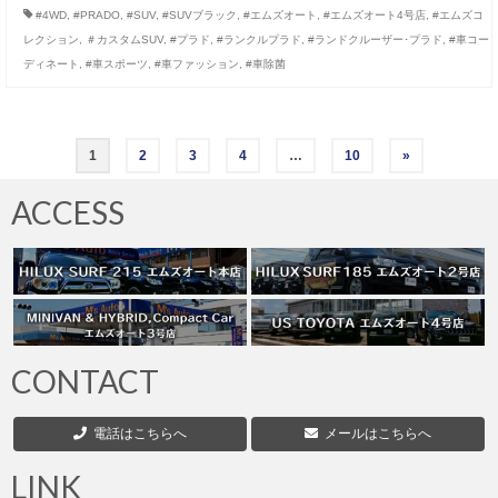
#4WD
,
#PRADO
,
#SUV
,
#SUVブラック
,
#エムズオート
,
#エムズオート4号店
,
#エムズコ
レクション
,
＃カスタムSUV
,
#プラド
,
#ランクルプラド
,
#ランドクルーザー･プラド
,
#車コー
ディネート
,
#車スポーツ
,
#車ファッション
,
#車除菌
投
1
2
3
4
…
10
»
稿
ACCESS
の
ペ
ー
ジ
CONTACT
送
電話はこちらへ
メールはこちらへ
り
LINK