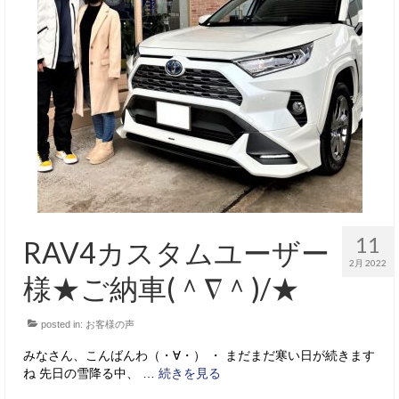
11
RAV4カスタムユーザー
2月 2022
様★ご納車(＾∇＾)/★
posted in:
お客様の声
みなさん、こんばんわ（・∀・） ・ まだまだ寒い日が続きます
ね 先日の雪降る中、 …
続きを見る