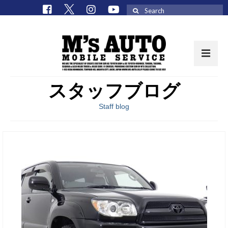
Search
for:
スタッフブログ
取扱車種一覧
Staff blog
在庫車 / パーツ
在庫車一覧
M’sCollectionパーツ一覧
エムズオート
M’sCollection
エムズオートとは