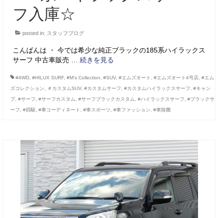
フ入庫☆
posted in:
スタッフブログ
こんばんは ・ 今では希少な純正ブラックの185系ハイラックス
サーフ 中古車販売 …
続きを見る
#4WD
,
#HILUX SURF
,
#M’s Collection
,
#SUV
,
#エムズオート
,
#エムズオート4号店
,
#エム
ズコレクション
,
＃カスタムSUV
,
#カスタムサーフ
,
#カスタムハイラックスサーフ
,
#キャン
プ
,
#サーフ
,
#サーフカスタム
,
#サーフブラックカスタム
,
#ハイラックスサーフ
,
#ブラックサ
ーフ
,
#四駆
,
#車コーディネート
,
#車スポーツ
,
#車ファッション
,
#車除菌