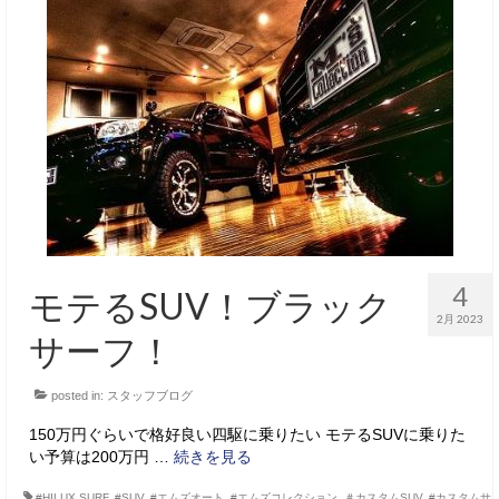
4
モテるSUV！ブラック
2月 2023
サーフ！
posted in:
スタッフブログ
150万円ぐらいで格好良い四駆に乗りたい モテるSUVに乗りた
い予算は200万円 …
続きを見る
#HILUX SURF
,
#SUV
,
#エムズオート
,
#エムズコレクション
,
＃カスタムSUV
,
#カスタムサ