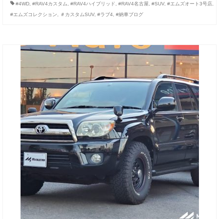
#4WD
,
#RAV4カスタム
,
#RAV4ハイブリッド
,
#RAV4名古屋
,
#SUV
,
#エムズオート3号店
,
#エムズコレクション
,
＃カスタムSUV
,
#ラブ4
,
#納車ブログ