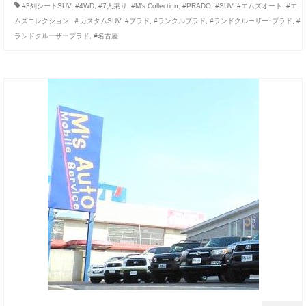
#3列シートSUV
,
#4WD
,
#7人乗り
,
#M’s Collection
,
#PRADO
,
#SUV
,
#エムズオート
,
#エ
ムズコレクション
,
＃カスタムSUV
,
#プラド
,
#ランクルプラド
,
#ランドクルーザー･プラド
,
#
ランドクルーザープラド
,
#名古屋