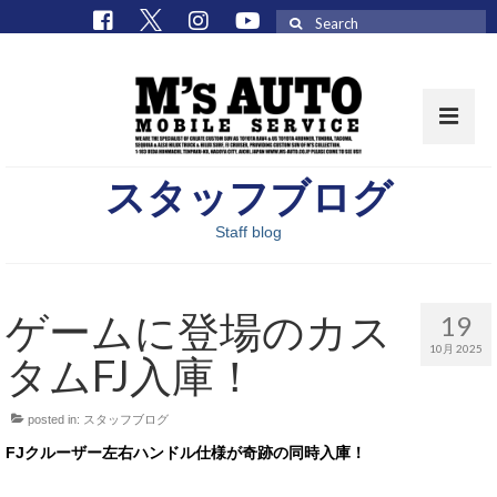
Search
for:
スタッフブログ
取扱車種一覧
Staff blog
在庫車 / パーツ
在庫車一覧
ゲームに登場のカス
19
M’sCollectionパーツ一覧
10月 2025
タムFJ入庫！
エムズオート
posted in:
スタッフブログ
M’sCollection
FJクルーザー左右ハンドル仕様が奇跡の同時入庫！
エムズオートとは