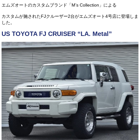
エムズオートのカスタムブランド「M’s Collection」による
サービス・保証
カスタムが施されたFJクルーザー2台がエムズオート4号店に登場しま
買取のご案内
した。
店舗情報
US TOYOTA FJ CRUISER “LA. Metal”
店舗情報
会社概要
トップメッセージ
スタッフ紹介
ブログ
イベント
ニュース
スタッフブログ