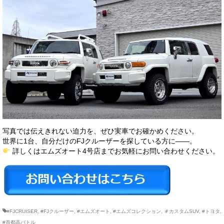
写真では伝えきれない迫力を、ぜひ実車でお確かめください。
世界に1台、自分だけのFJクルーザーを探している方に――。
詳しくはエムズオート4号店までお気軽にお問い合わせください。
#FJCRUISER
,
#FJクルーザー
,
#エムズオート
,
#エムズコレクション
,
＃カスタムSUV
,
#トヨタ
,
#首都高バトル