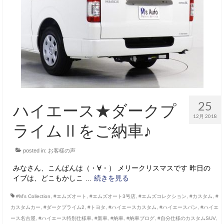
サービス・保証
買取のご案内
店舗情報
店舗情報
会社概要
25
ハイエース★ダークプ
トップメッセージ
12月 2018
ライムⅡをご納車♪
スタッフ紹介
posted in:
お客様の声
ブログ
みなさん、こんばんは（・∀・） メリークリスマスです 昨日の
イベント
イブは、どこもかしこ …
続きを見る
ニュース
#M’s Collection
,
#エムズオート
,
#エムズオート3号店
,
#エムズコレクション
,
#カスタム
,
#
カスタムカー
,
#ダークプライム2
,
#トヨタ
,
#ハイエースカスタム
,
#ハイエースバン
,
#ハイエ
スタッフブログ
ース名古屋
,
#ハイエース特別仕様車
,
#新車
,
#納車
,
#納車ブログ
,
#自分仕様のカスタムSUV
,