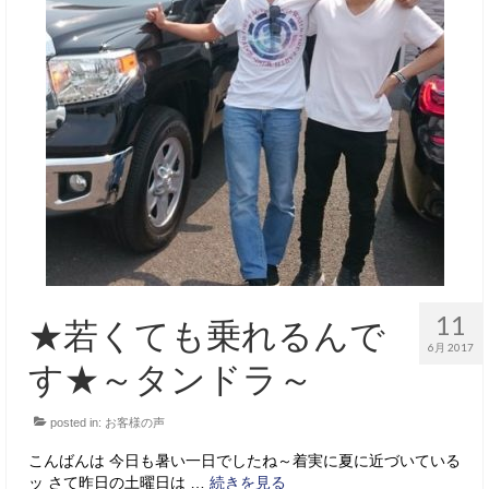
11
★若くても乗れるんで
6月 2017
す★～タンドラ～
posted in:
お客様の声
こんばんは 今日も暑い一日でしたね～着実に夏に近づいている
ッ さて昨日の土曜日は …
続きを見る