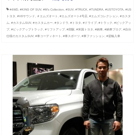
#4WD
,
#KING OF SUV
,
#M’s Collection
,
#SUV
,
#TRUCK
,
#TUNDRA
,
#USTOYOTA
,
#US
トヨタ
,
#V8サウンド
,
＃エムズオート
,
#エムズオート4号店
,
#エムズコレクション
,
#カスタ
ム
,
#カスタムSUV
,
#カスタムカー
,
#タンドラ
,
#トヨタ
,
#ドライブ
,
#トラック
,
#ピックアッ
プ
,
#ピックアップトラック
,
#リフトアップ
,
#四駆
,
#米国トヨタ
,
#納車
,
#納車ブログ
,
#自分
仕様のカスタムSUV
,
#車コーディネート
,
#車スポーツ
,
#車ファッション
,
#逆輸入車