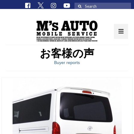
Search
for:
お客様の声
取扱車種一覧
Buyer reports
在庫車 / パーツ
在庫車一覧
M’sCollectionパーツ一覧
エムズオート
M’sCollection
エムズオートとは