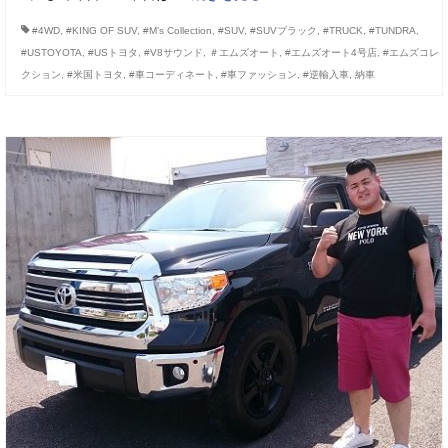
#4WD
,
#KING OF SUV
,
#M’s Collection
,
#SUV
,
#SUVブラック
,
#TRUCK
,
#TUNDRA
,
#USTOYOTA
,
#USトヨタ
,
#V8サウンド
,
＃エムズオート
,
#エムズオート4号店
,
#エムズコレ
クション
,
#米国トヨタ
,
#車コーディネート
,
#車ファッション
,
#逆輸入車
,
納車