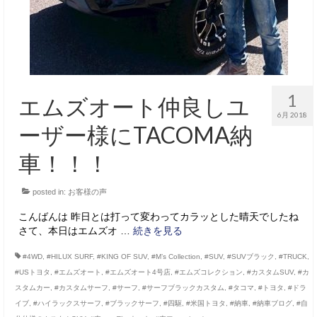
1
エムズオート仲良しユ
6月 2018
ーザー様にTACOMA納
車！！！
posted in:
お客様の声
こんばんは 昨日とは打って変わってカラッとした晴天でしたね
さて、本日はエムズオ …
続きを見る
#4WD
,
#HILUX SURF
,
#KING OF SUV
,
#M’s Collection
,
#SUV
,
#SUVブラック
,
#TRUCK
,
#USトヨタ
,
#エムズオート
,
#エムズオート4号店
,
#エムズコレクション
,
#カスタムSUV
,
#カ
スタムカー
,
#カスタムサーフ
,
#サーフ
,
#サーフブラックカスタム
,
#タコマ
,
#トヨタ
,
#ドラ
イブ
,
#ハイラックスサーフ
,
#ブラックサーフ
,
#四駆
,
#米国トヨタ
,
#納車
,
#納車ブログ
,
#自