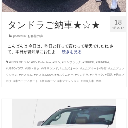
18
タンドラご納車★☆★
4月 2017
posted in:
お客様の声
こんばんは 今日は、昨日と打って変わって晴天でしたね さ
て、本日が愛知県にお住ま …
続きを見る
#KING OF SUV
,
#M’s Collection
,
#SUV
,
#SUVブラック
,
#TRUCK
,
#TUNDRA
,
#USTOYOTA
,
#USトヨタ
,
#V8サウンド
,
#エムズオート
,
#エムズオート4号店
,
#エムズコレ
クション
,
#カスタム
,
#カスタムSUV
,
#カスタムカー
,
#タンドラ
,
#トラック
,
#四駆
,
#納車ブ
ログ
,
#車コーディネート
,
#車スポーツ
,
#車ファッション
,
#逆輸入車
,
納車