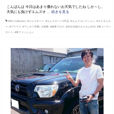
こんばんは 今日はあまり優れないお天気でしたね しか～し、
天気にも負けずエムズオ …
続きを見る
#M’s Collection
,
#エムズオート
,
#エムズオート3号店
,
#エムズコレクション
,
#カスタムカ
ー
,
#プリウス
,
#ワンオフ作製
,
＃納車
,
#納車ブログ
,
#自分仕様のカスタムSUV
,
#車コーディ
ネート
,
#車ファッション