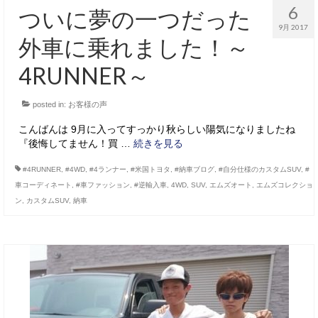
6
ついに夢の一つだった
9月 2017
外車に乗れました！～
4RUNNER～
posted in:
お客様の声
こんばんは 9月に入ってすっかり秋らしい陽気になりましたね
『後悔してません！買 …
続きを見る
#4RUNNER
,
#4WD
,
#4ランナー
,
#米国トヨタ
,
#納車ブログ
,
#自分仕様のカスタムSUV
,
#
車コーディネート
,
#車ファッション
,
#逆輸入車
,
4WD
,
SUV
,
エムズオート
,
エムズコレクショ
ン
,
カスタムSUV
,
納車