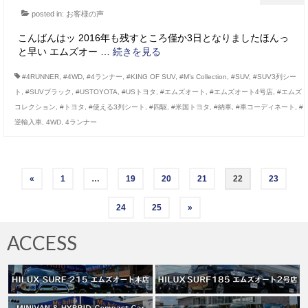
posted in:
お客様の声
こんばんはッ 2016年も残すところ僅か3日となりましたほんっ
と早い エムズオー …
続きを見る
#4RUNNER
,
#4WD
,
#4ランナー
,
#KING OF SUV
,
#M’s Collection
,
#SUV
,
#SUV3列シー
ト
,
#SUVブラック
,
#USTOYOTA
,
#USトヨタ
,
#エムズオート
,
#エムズオート4号店
,
#エムズ
コレクション
,
#トヨタ
,
#使える3列シート
,
#四駆
,
#米国トヨタ
,
#納車
,
#車コーディネート
,
#
逆輸入車
,
4WD
,
4ランナー
投
«
1
…
19
20
21
22
23
稿
24
25
»
の
ACCESS
ペ
ー