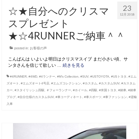
23
☆★自分へのクリスマ
12月 2018
スプレゼント
★☆4RUNNERご納車＾＾
posted in:
お客様の声
こんばんは いよいよ明日はクリスマスイブ まだ小さい頃、サ
ンタさんを信じて欲しい …
続きを見る
#4RUNNER
,
#4WD
,
#4ランナー
,
#M’s Collection
,
#SUV
,
#USTOYOTA
,
#USトヨタ
,
#エム
ズオート
,
#エムズオート4号店
,
#エムズコレクション
,
#カスタム
,
#カスタムSUV
,
#カスタム
カー
,
#スタイリッシュ四駆
,
＃フォーランナー
,
#ホイール
,
#四駆
,
#米国トヨタ
,
#納車
,
#納車
ブログ
,
#自分仕様のカスタムSUV
,
#車コーディネート
,
#車スポーツ
,
#車ファッション
,
#逆輸
入車