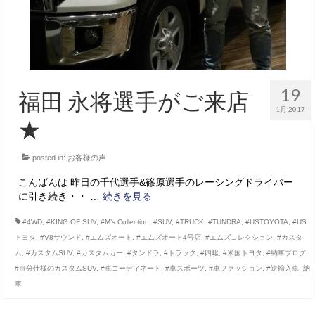
19
福田 永将選手がご来店
1月 2017
★
posted in:
お客様の声
こんばんは 昨日の千代選手&篠原選手のレーシングドライバー
に引き続き・・ …
続きを見る
#4WD
,
#KING OF SUV
,
#M’s Collection
,
#SUV
,
#TRUCK
,
#TUNDRA
,
#USTOYOTA
,
#US
トヨタ
,
#V8サウンド
,
#エムズオート
,
#エムズオート4号店
,
#エムズコレクション
,
#カスタ
ム
,
#カスタムSUV
,
#カスタムカー
,
#タンドラ
,
#トラック
,
#四駆
,
#米国トヨタ
,
#納車ブログ
,
#自分仕様のカスタムSUV
,
#車コーディネート
,
#車スポーツ
,
#車ファッション
,
#逆輸入車
,
納
車