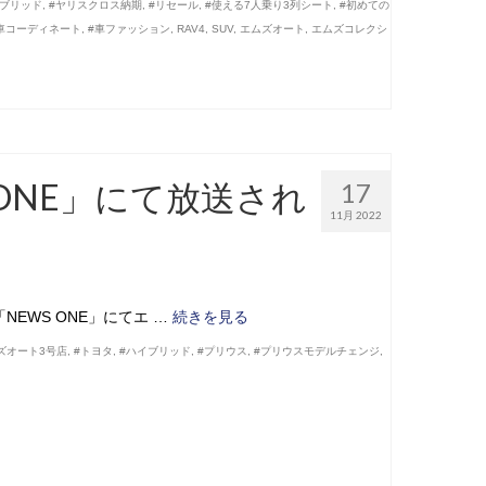
イブリッド
,
#ヤリスクロス納期
,
#リセール
,
#使える7人乗り3列シート
,
#初めての
車コーディネート
,
#車ファッション
,
RAV4
,
SUV
,
エムズオート
,
エムズコレクシ
 ONE」にて放送され
17
11月 2022
「NEWS ONE」にてエ …
続きを見る
ズオート3号店
,
#トヨタ
,
#ハイブリッド
,
#プリウス
,
#プリウスモデルチェンジ
,