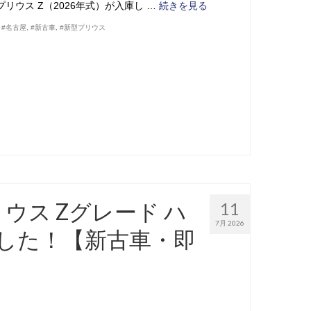
リウス Z（2026年式）が入庫し …
続きを見る
,
#名古屋
,
#新古車
,
#新型プリウス
リウス Zグレード ハ
11
7月 2026
ました！【新古車・即