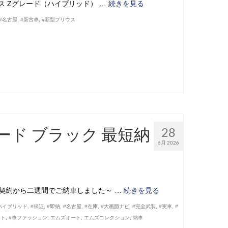
ウス Zグレード（ハイブリッド） …
続きを見る
#名古屋
,
#新古車
,
#新型プリウス
レード ブラック 最短納
28
6月 2026
ご契約から二週間でご納車しました～ …
続きを見る
ハイブリッド
,
#保証
,
#即納
,
#名古屋
,
#在庫
,
#大画面ナビ
,
#完全武装
,
#実車
,
#
ート
,
#車ファッション
,
エムズオート
,
エムズコレクション
,
納車