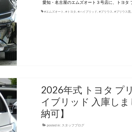
愛知・名古屋のエムズオート３号店に、トヨタ プ
#エムズオート
,
#トヨタ
,
#ハイブリッド
,
#プリウス
,
#プリウス黒
2026年式 トヨタ プ
イブリッド 入庫し
納可】
posted in:
スタッフブログ