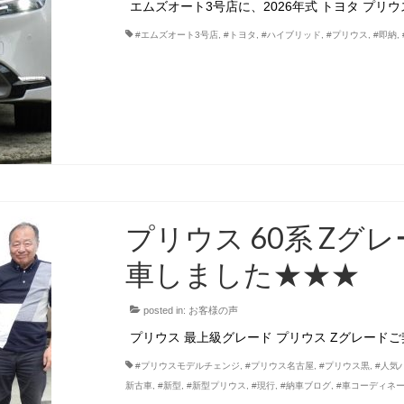
エムズオート3号店に、2026年式 トヨタ プリ
#エムズオート3号店
,
#トヨタ
,
#ハイブリッド
,
#プリウス
,
#即納
,
プリウス 60系 Zグ
車しました★★★
posted in:
お客様の声
プリウス 最上級グレード プリウス Zグレード
#プリウスモデルチェンジ
,
#プリウス名古屋
,
#プリウス黒
,
#人気
新古車
,
#新型
,
#新型プリウス
,
#現行
,
#納車ブログ
,
#車コーディネ