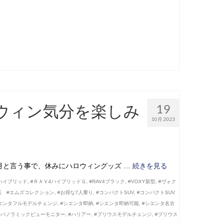
ウィン気分を楽しみ
19
10月 2023
月と言う事で、休みにハロウィングッズ …
続きを見る
4ハイブリッド
,
#ＲＡＶ4ハイブリッドＧ
,
#RAV4ブラック
,
#VOXY新型
,
#ヴォク
店 #エムズコレクション
,
#お得な7人乗り
,
#コンパクトSUV
,
#コンパクトSUV
エンタフルモデルチェンジ
,
#シエンタ即納
,
#シエンタ即納可能
,
#シエンタ名古
#パノラミックビューモニター
,
#ハリアー
,
#プリウスモデルチェンジ
,
#プリウス