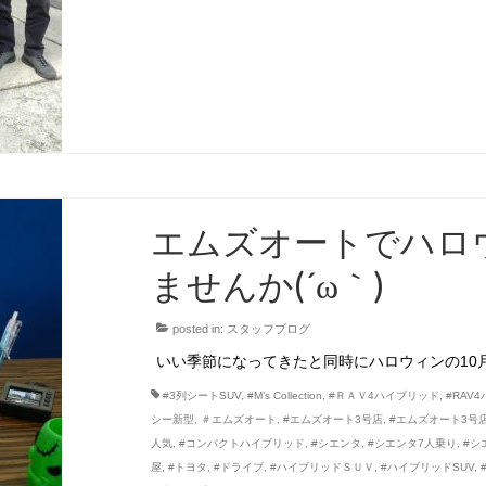
エムズオートでハロ
ませんか(´ω｀)
posted in:
スタッフブログ
いい季節になってきたと同時にハロウィンの10
#3列シートSUV
,
#M’s Collection
,
#ＲＡＶ4ハイブリッド
,
#RAV
シー新型
,
＃エムズオート
,
#エムズオート3号店
,
#エムズオート3号
人気
,
#コンパクトハイブリッド
,
#シエンタ
,
#シエンタ7人乗り
,
#シ
屋
,
#トヨタ
,
#ドライブ
,
#ハイブリッドＳＵＶ
,
#ハイブリッドSUV
,