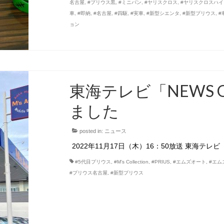
名古屋
,
#プリウス黒
,
#ミニバン
,
#ヤリスクロス
,
#ヤリスクロスハ
車
,
#即納
,
#名古屋
,
#四駆
,
#実車
,
#新型シエンタ
,
#新型プリウス
,
#
ョン
東海テレビ「NEWS
ました
posted in:
ニュース
2022年11月17日（木）16：50放送 東海テレビ
#5代目プリウス
,
#M’s Collection
,
#PRIUS
,
#エムズオート
,
#エム
#プリウス名古屋
,
#新型プリウス