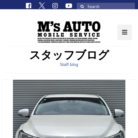
Search
for:
スタッフブログ
取扱車種一覧
Staff blog
在庫車 / パーツ
在庫車一覧
M’sCollectionパーツ一覧
エムズオート
M’sCollection
エムズオートとは