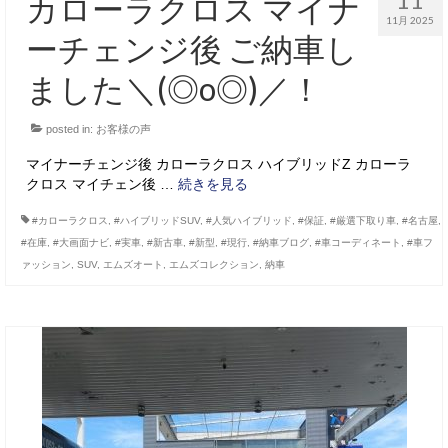
カローラクロス マイナ
11月 2025
ーチェンジ後 ご納車し
ました＼(◎o◎)／！
posted in:
お客様の声
マイナーチェンジ後 カローラクロス ハイブリッドZ カローラ
クロス マイチェン後 …
続きを見る
#カローラクロス
,
#ハイブリッドSUV
,
#人気ハイブリッド
,
#保証
,
#厳選下取り車
,
#名古屋
,
#在庫
,
#大画面ナビ
,
#実車
,
#新古車
,
#新型
,
#現行
,
#納車ブログ
,
#車コーディネート
,
#車フ
ァッション
,
SUV
,
エムズオート
,
エムズコレクション
,
納車