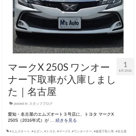
サービス・保証
買取のご案内
店舗情報
店舗情報
会社概要
1
マークX 250S ワンオー
トップメッセージ
8月 2026
ナー下取車が入庫しまし
スタッフ紹介
た｜名古屋
ブログ
posted in:
スタッフブログ
イベント
愛知・名古屋のエムズオート３号店に、トヨタ マークX
ニュース
250S（2016年式）が …
続きを見る
スタッフブログ
#エムズオート
,
#セダン
,
#トヨタ
,
#マークX
,
#ワンオーナー
,
#厳選下取り車
,
#名古屋