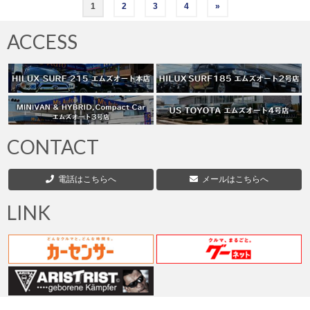
投
1
2
3
4
»
稿
ACCESS
の
ペ
ー
ジ
CONTACT
送
電話はこちらへ
メールはこちらへ
り
LINK