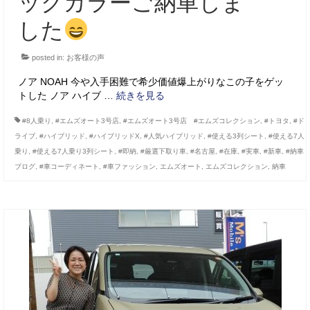
ックカラーご納車しま
した
posted in:
お客様の声
ノア NOAH 今や入手困難で希少価値爆上がりなこの子をゲッ
トした ノア ハイブ …
続きを見る
#8人乗り
,
#エムズオート3号店
,
#エムズオート3号店 #エムズコレクション
,
#トヨタ
,
#ド
ライブ
,
#ハイブリッド
,
#ハイブリッドX
,
#人気ハイブリッド
,
#使える3列シート
,
#使える7人
乗り
,
#使える7人乗り3列シート
,
#即納
,
#厳選下取り車
,
#名古屋
,
#在庫
,
#実車
,
#新車
,
#納車
ブログ
,
#車コーディネート
,
#車ファッション
,
エムズオート
,
エムズコレクション
,
納車