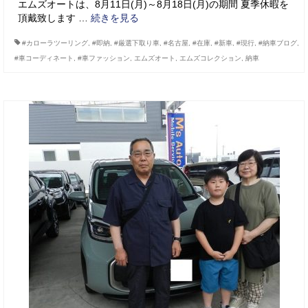
エムズオートは、8月11日(月)～8月18日(月)の期間 夏季休暇を
頂戴致します …
続きを見る
#カローラツーリング
,
#即納
,
#厳選下取り車
,
#名古屋
,
#在庫
,
#新車
,
#現行
,
#納車ブログ
,
#車コーディネート
,
#車ファッション
,
エムズオート
,
エムズコレクション
,
納車