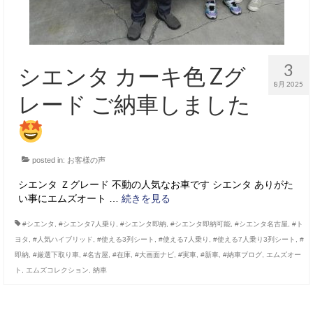
3
シエンタ カーキ色 Zグ
8月 2025
レード ご納車しました
posted in:
お客様の声
シエンタ Ｚグレード 不動の人気なお車です シエンタ ありがた
い事にエムズオート …
続きを見る
#シエンタ
,
#シエンタ7人乗り
,
#シエンタ即納
,
#シエンタ即納可能
,
#シエンタ名古屋
,
#ト
ヨタ
,
#人気ハイブリッド
,
#使える3列シート
,
#使える7人乗り
,
#使える7人乗り3列シート
,
#
即納
,
#厳選下取り車
,
#名古屋
,
#在庫
,
#大画面ナビ
,
#実車
,
#新車
,
#納車ブログ
,
エムズオー
ト
,
エムズコレクション
,
納車