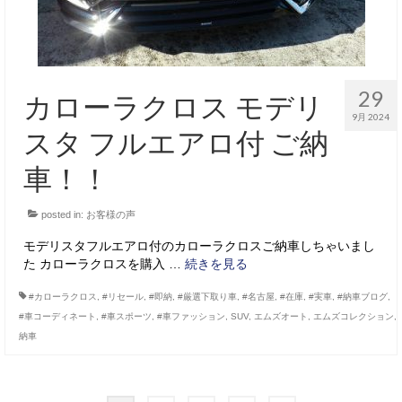
29
カローラクロス モデリ
9月 2024
スタ フルエアロ付 ご納
車！！
posted in:
お客様の声
モデリスタフルエアロ付のカローラクロスご納車しちゃいまし
た カローラクロスを購入 …
続きを見る
#カローラクロス
,
#リセール
,
#即納
,
#厳選下取り車
,
#名古屋
,
#在庫
,
#実車
,
#納車ブログ
,
#車コーディネート
,
#車スポーツ
,
#車ファッション
,
SUV
,
エムズオート
,
エムズコレクション
,
納車