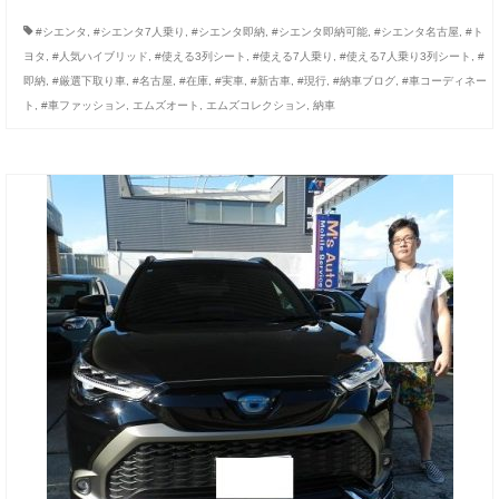
#シエンタ
,
#シエンタ7人乗り
,
#シエンタ即納
,
#シエンタ即納可能
,
#シエンタ名古屋
,
#ト
ヨタ
,
#人気ハイブリッド
,
#使える3列シート
,
#使える7人乗り
,
#使える7人乗り3列シート
,
#
即納
,
#厳選下取り車
,
#名古屋
,
#在庫
,
#実車
,
#新古車
,
#現行
,
#納車ブログ
,
#車コーディネー
ト
,
#車ファッション
,
エムズオート
,
エムズコレクション
,
納車