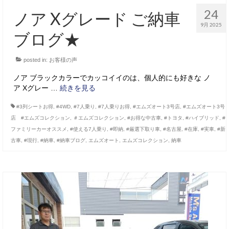
24
ノア Xグレード ご納車
9月 2025
ブログ★
posted in:
お客様の声
ノア ブラックカラーでカッコイイのは、個人的にも好きな ノ
ア Xグレー …
続きを見る
#3列シートお得
,
#4WD
,
#7人乗り
,
#7人乗りお得
,
#エムズオート3号店
,
#エムズオート3号
店 #エムズコレクション
,
＃エムズコレクション
,
#お得な中古車
,
#トヨタ
,
#ハイブリッド
,
#
ファミリーカーオススメ
,
#使える7人乗り
,
#即納
,
#厳選下取り車
,
#名古屋
,
#在庫
,
#実車
,
#新
古車
,
#現行
,
#納車
,
#納車ブログ
,
エムズオート
,
エムズコレクション
,
納車