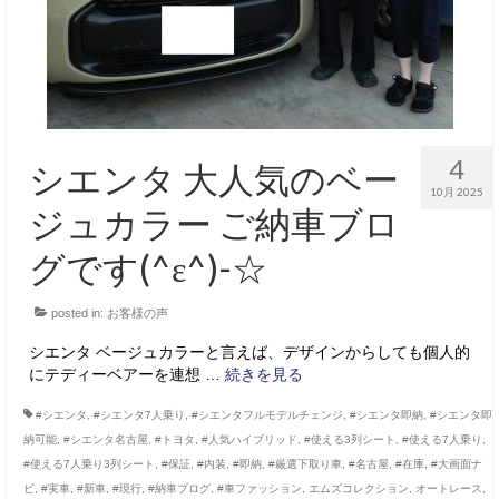
4
シエンタ 大人気のベー
10月 2025
ジュカラー ご納車ブロ
グです(^ε^)-☆
posted in:
お客様の声
シエンタ ベージュカラーと言えば、デザインからしても個人的
にテディーベアーを連想 …
続きを見る
#シエンタ
,
#シエンタ7人乗り
,
#シエンタフルモデルチェンジ
,
#シエンタ即納
,
#シエンタ即
納可能
,
#シエンタ名古屋
,
#トヨタ
,
#人気ハイブリッド
,
#使える3列シート
,
#使える7人乗り
,
#使える7人乗り3列シート
,
#保証
,
#内装
,
#即納
,
#厳選下取り車
,
#名古屋
,
#在庫
,
#大画面ナ
ビ
,
#実車
,
#新車
,
#現行
,
#納車ブログ
,
#車ファッション
,
エムズコレクション
,
オートレース
,