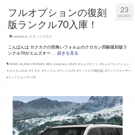
23
フルオプションの復刻
6月 2021
版ランクル70入庫！
posted in:
スタッフブログ
こんばんは カクカクの四角いフォルムのクロカン四駆復刻版ラ
ンクル70がエムズオー …
続きを見る
#4WD
,
#LAND CRUISER
,
#M’s Collection
,
#SUV
,
#エムズオート
,
#エムズコレクション
,
＃カスタムSUV
,
#トヨタ
,
#ランクル
,
#ランクル70
,
#ランクル70復刻版
,
#ランドクルーザー
,
#ランドクルーザー70