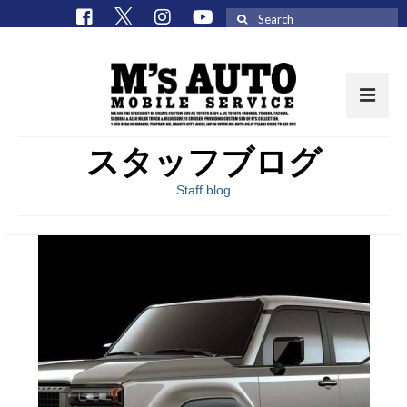
Search
for:
スタッフブログ
取扱車種一覧
Staff blog
在庫車 / パーツ
在庫車一覧
M’sCollectionパーツ一覧
エムズオート
M’sCollection
エムズオートとは