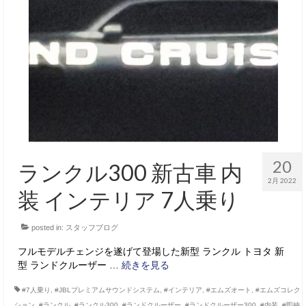
20
ランクル300 新古車 内
2月 2022
装 インテリア 7人乗り
posted in:
スタッフブログ
フルモデルチェンジを遂げて登場した新型 ランクル トヨタ 新
型 ランドクルーザー …
続きを見る
#7人乗り
,
#JBLプレミアムサウンドシステム
,
#インテリア
,
#エムズオート
,
#エムズコレク
ション
,
#ランクル
,
#ランクル300
,
#ランドクルーザー
,
#ランドクルーザー300
,
#内装
,
#即納
,