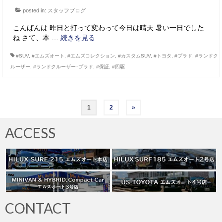
posted in:
スタッフブログ
こんばんは 昨日と打って変わって今日は晴天 暑い一日でした
ね さて、本 …
続きを見る
#SUV
,
#エムズオート
,
#エムズコレクション
,
#カスタムSUV
,
#トヨタ
,
#プラド
,
#ランドク
ルーザー
,
#ランドクルーザー･プラド
,
#保証
,
#四駆
投
1
2
»
稿
ACCESS
の
ペ
ー
ジ
CONTACT