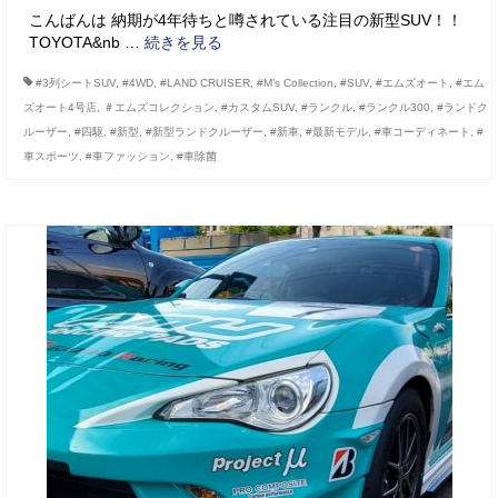
こんばんは 納期が4年待ちと噂されている注目の新型SUV！！
TOYOTA&nb …
続きを見る
#3列シートSUV
,
#4WD
,
#LAND CRUISER
,
#M’s Collection
,
#SUV
,
#エムズオート
,
#エム
ズオート4号店
,
＃エムズコレクション
,
#カスタムSUV
,
#ランクル
,
#ランクル300
,
#ランドク
ルーザー
,
#四駆
,
#新型
,
#新型ランドクルーザー
,
#新車
,
#最新モデル
,
#車コーディネート
,
#
車スポーツ
,
#車ファッション
,
#車除菌