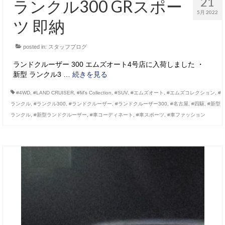
21
ランクル300 GRスポー
5月 2022
ツ 即納
posted in:
スタッフブログ
ランドクルーザー 300 エムズオート4号店に入荷しました ・
新型 ランクル3 …
続きを見る
#4WD
,
#LAND CRUISER
,
#M’s Collection
,
#SUV
,
#エムズオート
,
#エムズコレクション
,
#
ランクル
,
#ランクル300
,
#ランドクルーザー
,
#ランドクルーザー300
,
#名古屋
,
#四駆
,
#新型
ランクル
,
#新型ランドクルーザー
,
#車コーディネート
,
#車スポーツ
,
#車ファッション