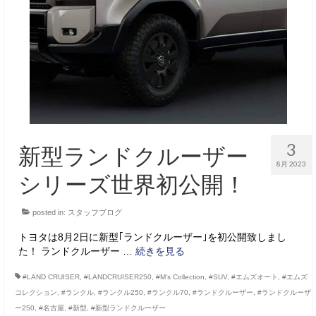
サービス・保証
買取のご案内
店舗情報
店舗情報
会社概要
3
新型ランドクルーザー
トップメッセージ
8月 2023
シリーズ世界初公開！
スタッフ紹介
posted in:
スタッフブログ
ブログ
トヨタは8月2日に新型｢ランドクルーザー｣を初公開致しまし
イベント
た！ ランドクルーザー …
続きを見る
ニュース
#LAND CRUISER
,
#LANDCRUISER250
,
#M’s Collection
,
#SUV
,
#エムズオート
,
#エムズ
コレクション
,
#ランクル
,
#ランクル250
,
#ランクル70
,
#ランドクルーザー
,
#ランドクルーザ
スタッフブログ
ー250
,
#名古屋
,
#新型
,
#新型ランドクルーザー