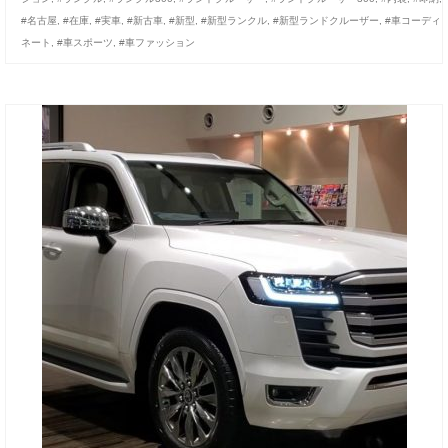
#名古屋
,
#在庫
,
#実車
,
#新古車
,
#新型
,
#新型ランクル
,
#新型ランドクルーザー
,
#車コーディ
ネート
,
#車スポーツ
,
#車ファッション