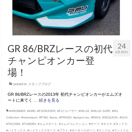
24
GR 86/BRZレースの初代
6月 2021
チャンピオンカー登
場！
posted in:
スタッフブログ
GR 86/BRZレースの2013年 初代チャンピオンカーがエムズオ
ートに来てく …
続きを見る
#4RUNNER
,
#4WD
,
#FJCRUISER
,
#FJクルーザー
,
#HILUX
,
#HILUX SURF
,
#M’s
Collection
,
#motorsport
,
#P.MU
,
#pmu
,
#PRADO
,
#project-mu
,
#RAV4
,
#SEQUOIA
,
#SUV
,
#TACOMA
,
#TUNDRA
,
#エムズオート
,
#エムズコレクション
,
#サーフ
,
#タコマ
,
#タンドラ
,
#ハイラックス
,
#ハイラックスサーフ
,
#プラド
,
#モータースポーツ
,
#ランクル
,
#ランドクル