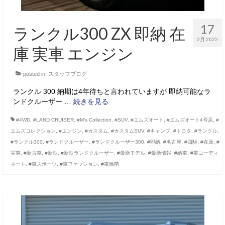
17
ランクル300 ZX 即納 在
2月 2022
庫 実車 エンジン
posted in:
スタッフブログ
ランクル 300 納期は4年待ちと言われていますが 即納可能なラ
ンドクルーザー …
続きを見る
#4WD
,
#LAND CRUISER
,
#M’s Collection
,
#SUV
,
#エムズオート
,
#エムズオート4号店
,
#
エムズコレクション
,
#エンジン
,
#カスタム
,
#カスタムSUV
,
#キャンプ
,
#トヨタ
,
#ランクル
,
#ランクル300
,
#ランドクルーザー
,
#ランドクルーザー300
,
#即納
,
#名古屋
,
#四駆
,
#在庫
,
#
実車
,
#新古車
,
#新型
,
#新型ランドクルーザー
,
#最新モデル
,
#最新情報
,
#納車
,
#車コーディ
ネート
,
#車スポーツ
,
#車ファッション
,
#車除菌