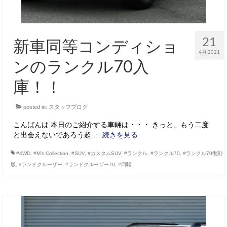
21
新車同等コンディショ
4月 2021
ンのランクル70入
庫！！
posted in:
スタッフブログ
こんばんは 本日のご紹介する車輛は・・・ きっと、もう二度
と出会えないであろう超 …
続きを見る
#4WD
,
#M’s Collection
,
#SUV
,
#カスタムSUV
,
#ランクル
,
#ランクル70
,
#ランクル70復刻
版
,
#ランドクルーザー
,
#ランドクルーザー70
,
#四駆