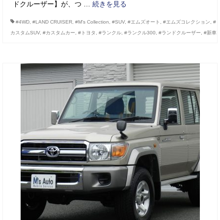
ドクルーザー】が、つ …
続きを見る
#4WD
,
#LAND CRUISER
,
#M’s Collection
,
#SUV
,
#エムズオート
,
#エムズコレクション
,
#
カスタムSUV
,
#カスタムカー
,
#トヨタ
,
#ランクル
,
#ランクル300
,
#ランドクルーザー
,
#新車