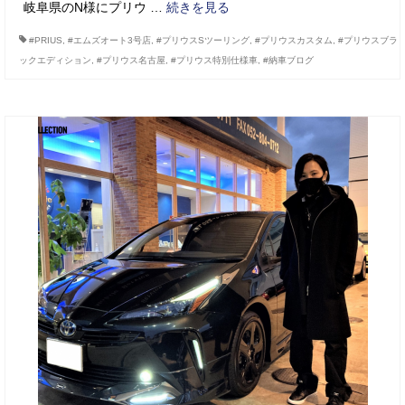
岐阜県のN様にプリウ …
続きを見る
#PRIUS
,
#エムズオート3号店
,
#プリウスSツーリング
,
#プリウスカスタム
,
#プリウスブラ
ックエディション
,
#プリウス名古屋
,
#プリウス特別仕様車
,
#納車ブログ