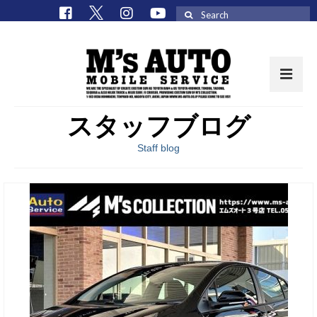
Search
for:
スタッフブログ
取扱車種一覧
Staff blog
在庫車 / パーツ
在庫車一覧
M’sCollectionパーツ一覧
エムズオート
M’sCollection
エムズオートとは