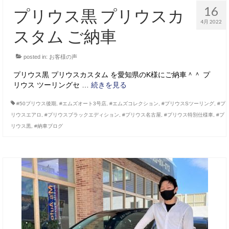
16
プリウス黒 プリウスカ
4月 2022
スタム ご納車
posted in:
お客様の声
プリウス黒 プリウスカスタム を愛知県のK様にご納車＾＾ プ
リウス ツーリングセ …
続きを見る
#50プリウス後期
,
#エムズオート3号店
,
#エムズコレクション
,
#プリウスSツーリング
,
#プ
リウスエアロ
,
#プリウスブラックエディション
,
#プリウス名古屋
,
#プリウス特別仕様車
,
#プ
リウス黒
,
#納車ブログ