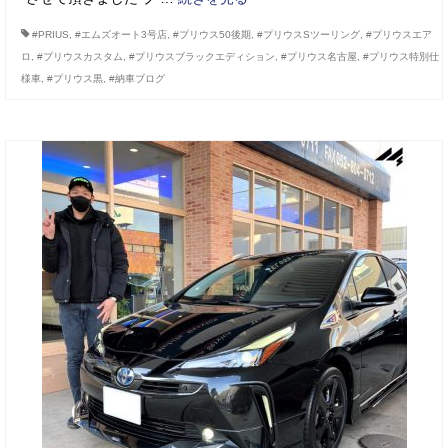
#PRIUS
,
#エムズオート3号店
,
#プリウス50後期
,
#プリウスSツーリング
,
#プリウスエア
ロ
,
#プリウスカスタム
,
#プリウスブラックエディション
,
#プリウス名古屋
,
#プリウス特別仕
様車
,
#プリウス黒
,
#納車ブログ