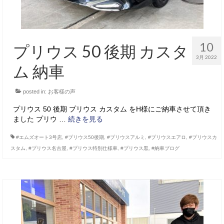
10
プリウス 50 後期 カスタ
3月 2022
ム 納車
posted in:
お客様の声
プリウス 50 後期 プリウス カスタム をH様にご納車させて頂き
ました プリウ …
続きを見る
#エムズオート3号店
,
#プリウス50後期
,
#プリウスアルミ
,
#プリウスエアロ
,
#プリウスカ
スタム
,
#プリウス名古屋
,
#プリウス特別仕様車
,
#プリウス黒
,
#納車ブログ