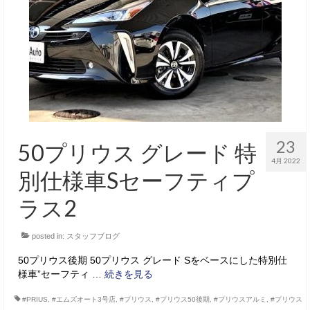
サービス・保証
買取のご案内
店舗情報
店舗情報
会社概要
23
50プリウス グレード 特
トップメッセージ
4月 2022
別仕様車Sセーフティプ
スタッフ紹介
ラス2
ブログ
posted in:
スタッフブログ
イベント
50プリウス後期 50プリウス グレード Sをベースにした特別仕
ニュース
様車”セーフティ …
続きを見る
スタッフブログ
#PRIUS
,
#エムズオート3号店
,
#プリウス
,
#プリウス50後期
,
#プリウスアルミ
,
#プリウス