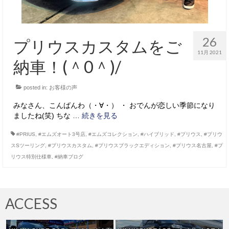
26
プリウスカスタムをご
11月 2021
納車！(＾0＾)/
posted in:
お客様の声
みなさん、こんばんわ（・∀・） ・ おでんが恋しい季節になり
ましたね(笑) ちな …
続きを見る
#PRIUS
,
#エムズオート3号店
,
#エムズコレクション
,
#ハイブリッド
,
#プリウス
,
#プリウ
スSツーリング
,
#プリウスカスタム
,
#プリウスブラックエディション
,
#プリウス名古屋
,
#プ
リウス特別仕様車
,
#納車ブログ
ACCESS