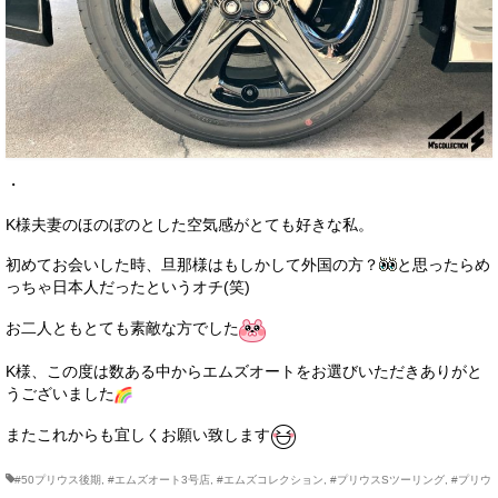
・
K様夫妻のほのぼのとした空気感がとても好きな私。
初めてお会いした時、旦那様はもしかして外国の方？
と思ったらめ
っちゃ日本人だったというオチ(笑)
お二人ともとても素敵な方でした
K様、この度は数ある中からエムズオートをお選びいただきありがと
うございました
またこれからも宜しくお願い致します
#50プリウス後期
,
#エムズオート3号店
,
#エムズコレクション
,
#プリウスSツーリング
,
#プリウ