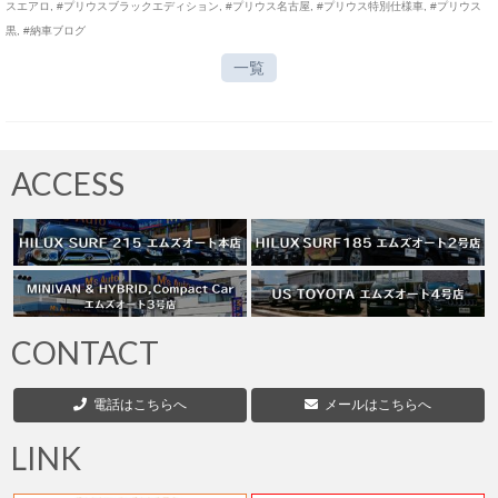
スエアロ
,
#プリウスブラックエディション
,
#プリウス名古屋
,
#プリウス特別仕様車
,
#プリウス
黒
,
#納車ブログ
一覧
ACCESS
CONTACT
電話はこちらへ
メールはこちらへ
LINK