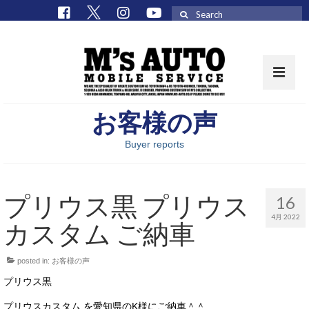
Search
for:
お客様の声
取扱車種一覧
Buyer reports
在庫車 / パーツ
在庫車一覧
プリウス黒 プリウス
16
M’sCollectionパーツ一覧
4月 2022
カスタム ご納車
エムズオート
posted in:
お客様の声
M’sCollection
プリウス黒
エムズオートとは
プリウスカスタム を愛知県のK様にご納車＾＾