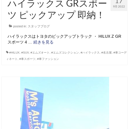
17
ハイラックス GRスポー
9月 2022
ツ ピックアップ 即納！
posted in:
スタッフブログ
ハイラックスはトヨタのピックアップトラック ・ HILUX Z GR
スポーツ 4 …
続きを見る
#HILUX
,
#SUV
,
#エムズオート
,
#エムズコレクション
,
#ハイラックス
,
#名古屋
,
#車コーデ
ィネート
,
#車スポーツ
,
#車ファッション