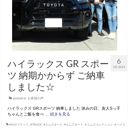
サービス・保証
買取のご案内
店舗情報
店舗情報
会社概要
6
ハイラックス GR スポー
トップメッセージ
4月 2024
ツ 納期かからず ご納車
スタッフ紹介
しました☆
ブログ
posted in:
お客様の声
イベント
ハイラックス GRスポーツ 納車しました 休みの日、友人Sっ子
ニュース
ちゃんとご飯を食べ …
続きを見る
スタッフブログ
#SUVブラック
,
#TRUCK
,
#エムズオート
,
#エムズオート ＃エムズコレクション ＃ハイラ