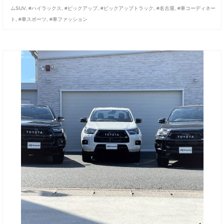
ムSUV
,
#ハイラックス
,
#ピックアップ
,
#ピックアップトラック
,
#名古屋
,
#車コーディネー
ト
,
#車スポーツ
,
#車ファッション