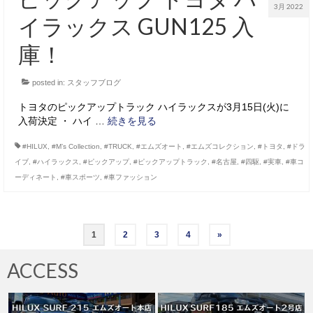
3月 2022
イラックス GUN125 入
庫！
posted in:
スタッフブログ
トヨタのピックアップトラック ハイラックスが3月15日(火)に
入荷決定 ・ ハイ …
続きを見る
#HILUX
,
#M’s Collection
,
#TRUCK
,
#エムズオート
,
#エムズコレクション
,
#トヨタ
,
#ドラ
イブ
,
#ハイラックス
,
#ピックアップ
,
#ピックアップトラック
,
#名古屋
,
#四駆
,
#実車
,
#車コ
ーディネート
,
#車スポーツ
,
#車ファッション
投
1
2
3
4
»
稿
ACCESS
の