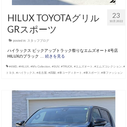
23
HILUX TOYOTAグリル
10月 2022
GRスポーツ
posted in:
スタッフブログ
ハイラックス ピックアップトラック祭りなエムズオート4号店
HILUXのブラック …
続きを見る
#4WD
,
#HILUX
,
#M’s Collection
,
#SUV
,
#TRUCK
,
#エムズオート
,
#エムズコレクション
,
#
トヨタ
,
#ハイラックス
,
#名古屋
,
#四駆
,
#車コーディネート
,
#車スポーツ
,
#車ファッション