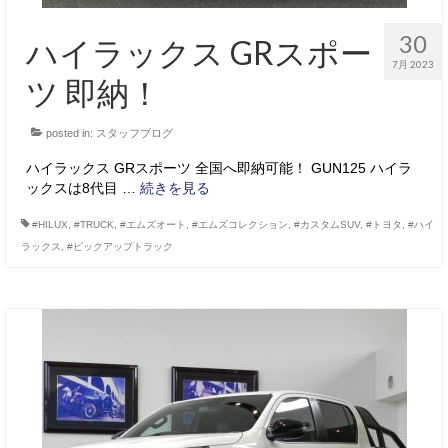
30
ハイラックス GRスポー
7月 2023
ツ 即納！
posted in:
スタッフブログ
ハイラックス GRスポーツ 全国へ即納可能！ GUN125 ハイラ
ックスは8代目 …
続きを見る
#HILUX
,
#TRUCK
,
#エムズオート
,
#エムズコレクション
,
#カスタムSUV
,
#トヨタ
,
#ハイ
ラックス
,
#ピックアップトラック