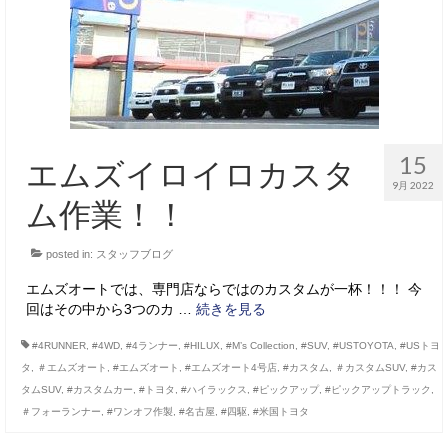
15
エムズイロイロカスタ
9月 2022
ム作業！！
posted in:
スタッフブログ
エムズオートでは、専門店ならではのカスタムが一杯！！！ 今
回はその中から3つのカ …
続きを見る
#4RUNNER
,
#4WD
,
#4ランナー
,
#HILUX
,
#M’s Collection
,
#SUV
,
#USTOYOTA
,
#USトヨ
タ
,
＃エムズオート
,
#エムズオート
,
#エムズオート4号店
,
#カスタム
,
＃カスタムSUV
,
#カス
タムSUV
,
#カスタムカー
,
#トヨタ
,
#ハイラックス
,
#ピックアップ
,
#ピックアップトラック
,
＃フォーランナー
,
#ワンオフ作製
,
#名古屋
,
#四駆
,
#米国トヨタ