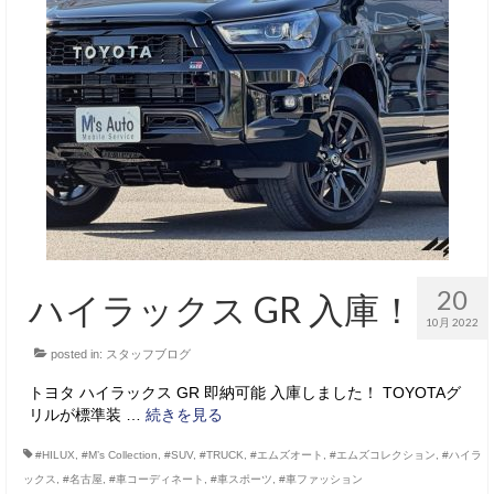
20
ハイラックス GR 入庫！
10月 2022
posted in:
スタッフブログ
トヨタ ハイラックス GR 即納可能 入庫しました！ TOYOTAグ
リルが標準装 …
続きを見る
#HILUX
,
#M’s Collection
,
#SUV
,
#TRUCK
,
#エムズオート
,
#エムズコレクション
,
#ハイラ
ックス
,
#名古屋
,
#車コーディネート
,
#車スポーツ
,
#車ファッション