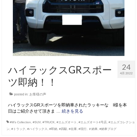
24
ハイラックスGRスポー
4月 2022
ツ即納！！
posted in:
お客様の声
ハイラックスGRスポーツを即納車されたラッキーな I様を本
日はご紹介させて頂きま …
続きを見る
#M’s Collection
,
#SUV
,
#TRUCK
,
#エムズオート
,
#エムズオート4号店
,
#エムズコレクショ
ン
,
#トラック
,
#ハイラックス
,
#即納
,
#四駆
,
#在庫
,
#現行
,
＃納車
,
#納車ブログ