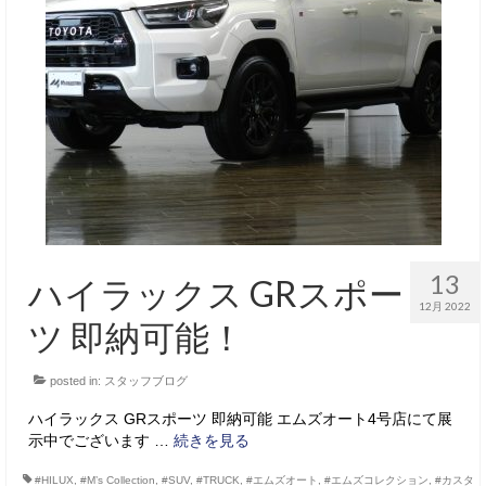
13
ハイラックス GRスポー
12月 2022
ツ 即納可能！
posted in:
スタッフブログ
ハイラックス GRスポーツ 即納可能 エムズオート4号店にて展
示中でございます …
続きを見る
#HILUX
,
#M’s Collection
,
#SUV
,
#TRUCK
,
#エムズオート
,
#エムズコレクション
,
#カスタ