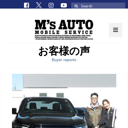
Search
for:
お客様の声
取扱車種一覧
Buyer reports
在庫車 / パーツ
在庫車一覧
M’sCollectionパーツ一覧
エムズオート
M’sCollection
エムズオートとは