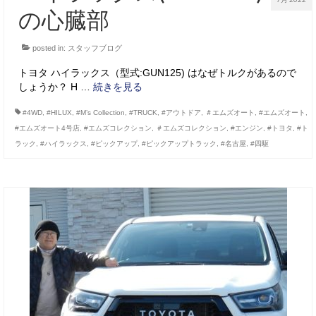
の心臓部
posted in:
スタッフブログ
トヨタ ハイラックス（型式:GUN125) はなぜトルクがあるので
しょうか？ H …
続きを見る
#4WD
,
#HILUX
,
#M’s Collection
,
#TRUCK
,
#アウトドア
,
＃エムズオート
,
#エムズオート
,
#エムズオート4号店
,
#エムズコレクション
,
＃エムズコレクション
,
#エンジン
,
#トヨタ
,
#ト
ラック
,
#ハイラックス
,
#ピックアップ
,
#ピックアップトラック
,
#名古屋
,
#四駆