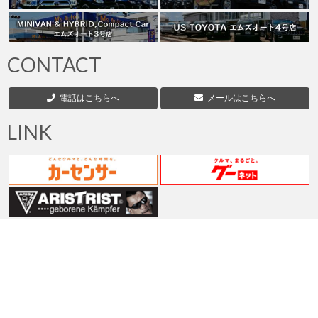
ペ
ー
ジ
CONTACT
送
電話はこちらへ
メールはこちらへ
り
LINK