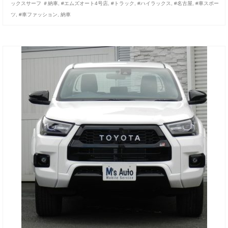
ックスサーフ ＃納車
,
#エムズオート4号店
,
#トラック
,
#ハイラックス
,
#名古屋
,
#車スポー
お客様の声
ツ
,
#車ファッション
,
納車
お問い合わせ
メールフォーム
電話はこちら