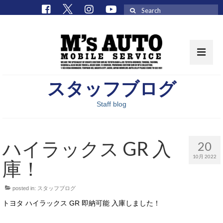
Search
for:
スタッフブログ
取扱車種一覧
Staff blog
在庫車 / パーツ
在庫車一覧
ハイラックス GR 入
20
M’sCollectionパーツ一覧
10月 2022
庫！
エムズオート
posted in:
スタッフブログ
M’sCollection
トヨタ ハイラックス GR 即納可能 入庫しました！
エムズオートとは