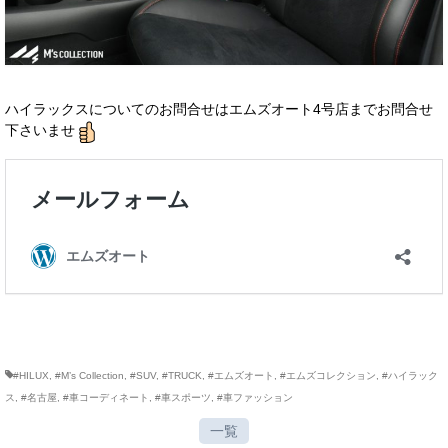
ハイラックスについてのお問合せはエムズオート4号店までお問合せ
下さいませ
#HILUX
,
#M’s Collection
,
#SUV
,
#TRUCK
,
#エムズオート
,
#エムズコレクション
,
#ハイラック
ス
,
#名古屋
,
#車コーディネート
,
#車スポーツ
,
#車ファッション
一覧