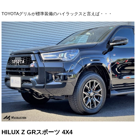
サービス・保証
TOYOTAグリルが標準装備のハイラックスと言えば・・・
買取のご案内
店舗情報
店舗情報
会社概要
トップメッセージ
スタッフ紹介
ブログ
イベント
ニュース
スタッフブログ
HILUX Z GRスポーツ 4X4